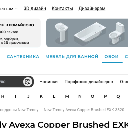
3D дизайн
Контакты
Дизайнерам
иентам
И
САНТЕХНИКА
МЕБЕЛЬ ДЛЯ ВАННОЙ
ОБОИ
Новинки
Портфолио дизайнеров
Отз
H
I
J
K
L
M
N
O
P
Q
 поддоны New Trendy
–
New Trendy Avexa Copper Brushed EXK-3820
y Avexa Copper Brushed EX