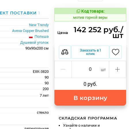
Код товара:
1033633
ЕКТ ПОСТАВКИ
1
Код товара:
мотив горной веры
New Trendy
142 252 руб./
Avexa Copper Brushed
Цена
шт
Польша
Душевой уголок
90x90x200 см
Заказать в 1
клик
шт
EXK-3820
90
90
0 руб.
200
7 лет
В корзину
стекло
СКЛАДСКАЯ ПРОГРАММА
Узнайте о наличии и
пятиугольная