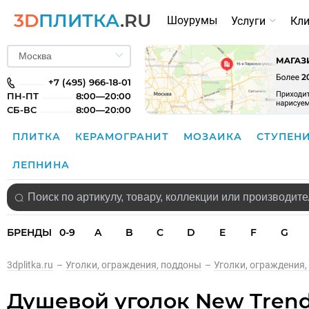
3D
ПЛИТКА
.RU
Шоурумы
Услуги
Кл
+7 (495) 966-18-01
ПН-ПТ
8:00—20:00
СБ-ВС
8:00—20:00
ПЛИТКА
КЕРАМОГРАНИТ
МОЗАИКА
СТУПЕН
ЛЕПНИНА
БРЕНДЫ
0-9
A
B
C
D
E
F
G
3dplitka.ru
–
Уголки, ограждения, поддоны
–
Уголки, ограждения,
Душевой уголок New Trend