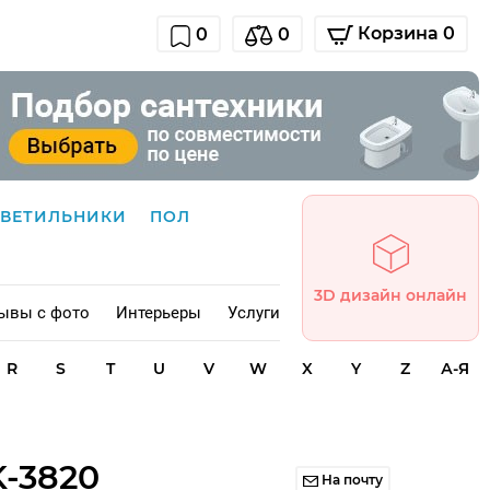
Корзина 0
0
0
СВЕТИЛЬНИКИ
ПОЛ
3D дизайн онлайн
ывы с фото
Интерьеры
Услуги
R
S
T
U
V
W
X
Y
Z
А-Я
K-3820
На почту