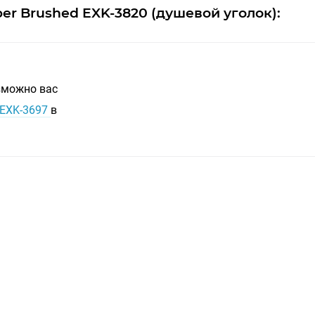
er Brushed EXK-3820 (душевой уголок):
озможно вас
 EXK-3697
в