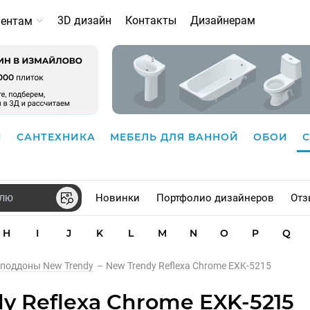
3D дизайн
Контакты
Дизайнерам
иентам
И
САНТЕХНИКА
МЕБЕЛЬ ДЛЯ ВАННОЙ
ОБОИ
Новинки
Портфолио дизайнеров
Отз
H
I
J
K
L
M
N
O
P
Q
 поддоны New Trendy
–
New Trendy Reflexa Chrome EXK-5215
y Reflexa Chrome EXK-5215