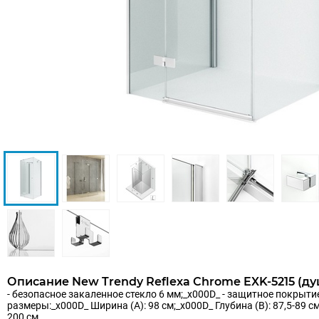
Описание New Trendy Reflexa Chrome EXK-5215 (ду
- безопасное закаленное стекло 6 мм;_x000D_ - защитное покрытие
размеры:_x000D_ Ширина (A): 98 см;_x000D_ Глубина (B): 87,5-89 с
200 см