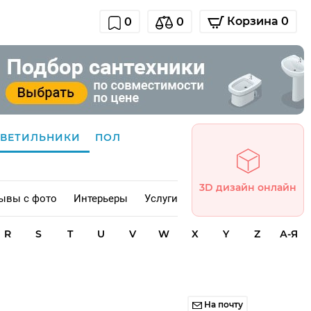
Корзина 0
0
0
СВЕТИЛЬНИКИ
ПОЛ
3D дизайн онлайн
ывы с фото
Интерьеры
Услуги
R
S
T
U
V
W
X
Y
Z
А-Я
На почту