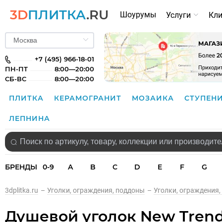
3D
ПЛИТКА
.RU
Шоурумы
Услуги
Кл
+7 (495) 966-18-01
ПН-ПТ
8:00—20:00
СБ-ВС
8:00—20:00
ПЛИТКА
КЕРАМОГРАНИТ
МОЗАИКА
СТУПЕН
ЛЕПНИНА
БРЕНДЫ
0-9
A
B
C
D
E
F
G
3dplitka.ru
–
Уголки, ограждения, поддоны
–
Уголки, ограждения,
Душевой уголок New Trend