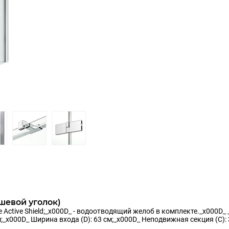
шевой уголок)
 Active Shield;_x000D_ - водоотводящий желоб в комплекте._x000D_
м;_x000D_ Ширина входа (D): 63 см;_x000D_ Неподвижная секция (С):