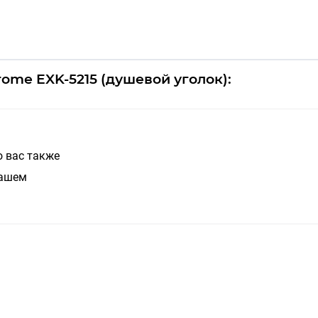
ome EXK-5215 (душевой уголок):
о вас также
нашем