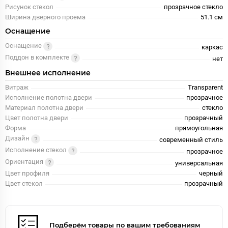
Рисунок стекол
прозрачное стекло
Ширина дверного проема
51.1 см
Оснащение
Оснащение
каркас
Поддон в комплекте
нет
Внешнее исполнение
Витраж
Transparent
Исполнение полотна двери
прозрачное
Материал полотна двери
стекло
Цвет полотна двери
прозрачный
Форма
прямоугольная
Дизайн
современный стиль
Исполнение стекол
прозрачное
Ориентация
универсальная
Цвет профиля
черный
Цвет стекол
прозрачный
Подберём товары по вашим требованиям