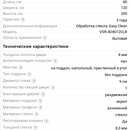
Длина, см
80
Ширина, см
120
Высота, см
200
Гарантия
3 года
Дополнительная информация
Обработка стекла: Easy Clean
Модель
VSR-4D8012CLB
Область применения
бытовая
Технические характеристики
Толщина полотна двери
8 мм
Антискользящее покрытие
Нет
Монтаж
на поддон, напольный, пристенный в угол
Тип поддона
без поддона
Диаметр слива
9 см
Количество секций двери
1
Конструкция дверей
раздвижная
Материал поддона
акрил
Материал профиля
алюминий
Материал стекол
стекло
Регулируемая ширина
Да
Толщина стекла
8.0 мм