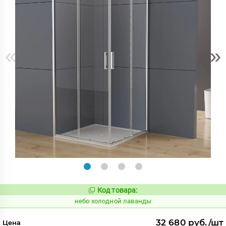
«
»
Код товара:
1123541
Код:
небо холодной лаванды
32 680 руб./шт
Цена