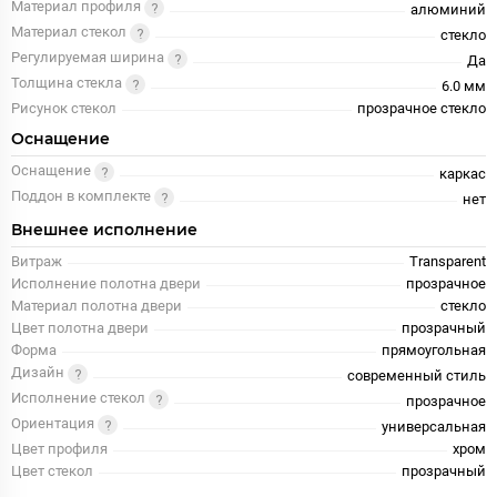
Материал профиля
алюминий
Материал стекол
стекло
Регулируемая ширина
Да
Толщина стекла
6.0 мм
Рисунок стекол
прозрачное стекло
Оснащение
Оснащение
каркас
Поддон в комплекте
нет
Внешнее исполнение
Витраж
Transparent
Исполнение полотна двери
прозрачное
Материал полотна двери
стекло
Цвет полотна двери
прозрачный
Форма
прямоугольная
Дизайн
современный стиль
Исполнение стекол
прозрачное
Ориентация
универсальная
Цвет профиля
хром
Цвет стекол
прозрачный