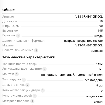
Общие
Артикул
VSS-3RN8010E10CL
Длина, см
70
Ширина, см
90
Высота, см
195
Гарантия
3 года
Дополнительная информация
витраж прозрачное стекло
Модель
VSS-3RN8010E10CL
Область применения
бытовая
Технические характеристики
Толщина полотна двери
6 мм
Антискользящее покрытие
Нет
Монтаж
на поддон, напольный, пристенный в угол
Тип поддона
без поддона
Диаметр слива
9 см
Количество секций двери
2
Конструкция дверей
раздвижная
Материал поддона
акрил