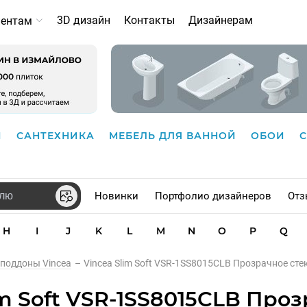
3D дизайн
Контакты
Дизайнерам
иентам
И
САНТЕХНИКА
МЕБЕЛЬ ДЛЯ ВАННОЙ
ОБОИ
Новинки
Портфолио дизайнеров
Отз
H
I
J
K
L
M
N
O
P
Q
 поддоны Vincea
–
Vincea Slim Soft VSR-1SS8015CLB Прозрачное с
m Soft VSR-1SS8015CLB Про