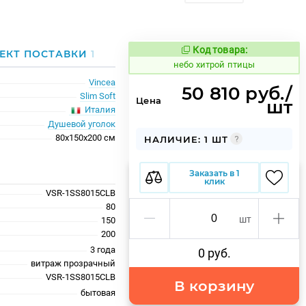
Код товара:
1123448
ЕКТ ПОСТАВКИ
1
Код товара:
небо хитрой птицы
Vincea
50 810 руб./
Slim Soft
Цена
шт
Италия
Душевой уголок
80x150x200 см
НАЛИЧИЕ: 1 ШТ
Заказать в 1
клик
VSR-1SS8015CLB
80
шт
150
200
3 года
0 руб.
витраж прозрачный
VSR-1SS8015CLB
В корзину
бытовая