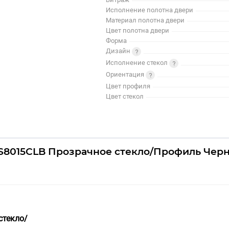
Исполнение полотна двери
Материал полотна двери
Цвет полотна двери
Форма
Дизайн
Исполнение стекол
Ориентация
Цвет профиля
Цвет стекол
1SS8015CLB Прозрачное стекло/Профиль Чер
стекло/