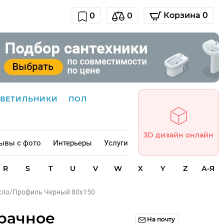
Корзина 0
0
0
СВЕТИЛЬНИКИ
ПОЛ
3D дизайн онлайн
ывы с фото
Интерьеры
Услуги
R
S
T
U
V
W
X
Y
Z
А-Я
текло/Профиль Черный 80х150
зрачное
На почту