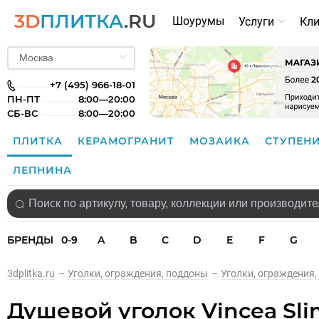
3D
ПЛИТКА
.RU
Шоурумы
Услуги
Кл
+7 (495) 966-18-01
ПН-ПТ
8:00—20:00
СБ-ВС
8:00—20:00
ПЛИТКА
КЕРАМОГРАНИТ
МОЗАИКА
СТУПЕН
ЛЕПНИНА
БРЕНДЫ
0-9
A
B
C
D
E
F
G
3dplitka.ru
–
Уголки, ограждения, поддоны
–
Уголки, ограждения,
Душевой уголок Vincea Sli