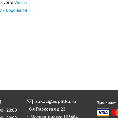
есует и
Vincea
иль Вороненая
zakaz@3dplitka.ru
1
Принимаем к
16-я Парковая д.23
00–20:00
г. Москва, индекс 105484