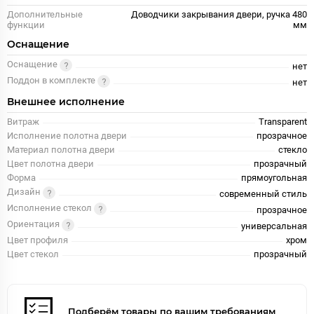
Дополнительные
Доводчики закрывания двери, ручка 480
функции
мм
Оснащение
Оснащение
нет
Поддон в комплекте
нет
Внешнее исполнение
Витраж
Transparent
Исполнение полотна двери
прозрачное
Материал полотна двери
стекло
Цвет полотна двери
прозрачный
Форма
прямоугольная
Дизайн
современный стиль
Исполнение стекол
прозрачное
Ориентация
универсальная
Цвет профиля
хром
Цвет стекол
прозрачный
Подберём товары по вашим требованиям