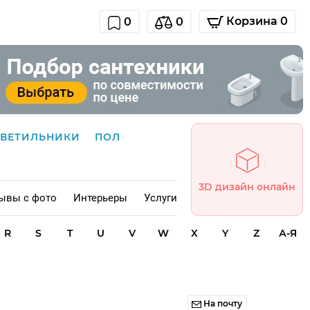
Корзина 0
0
0
СВЕТИЛЬНИКИ
ПОЛ
3D дизайн онлайн
ывы с фото
Интерьеры
Услуги
R
S
T
U
V
W
X
Y
Z
А-Я
На почту