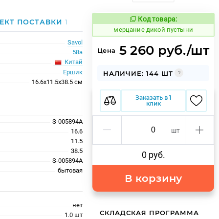
Код товара:
971950
ЕКТ ПОСТАВКИ
1
Код товара:
мерцание дикой пустыни
Savol
5 260 руб./шт
Цена
58а
Китай
Ершик
НАЛИЧИЕ: 144 ШТ
16.6x11.5x38.5 см
Заказать в 1
клик
S-005894A
шт
16.6
11.5
38.5
0 руб.
S-005894A
бытовая
В корзину
нет
СКЛАДСКАЯ ПРОГРАММА
1.0 шт