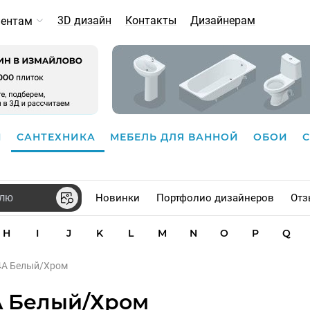
3D дизайн
Контакты
Дизайнерам
иентам
И
САНТЕХНИКА
МЕБЕЛЬ ДЛЯ ВАННОЙ
ОБОИ
Новинки
Портфолио дизайнеров
Отз
H
I
J
K
L
M
N
O
P
Q
94A Белый/Хром
A Белый/Хром