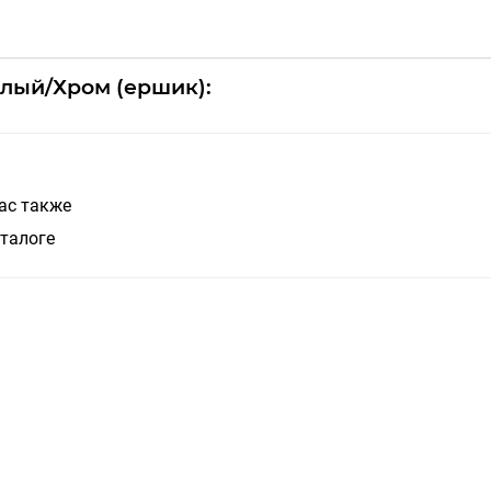
елый/Хром (ершик):
ас также
талоге