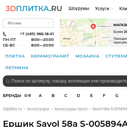
3D
ПЛИТКА
.RU
Шоурумы
Услуги
Кл
+7 (495) 966-18-01
ПН-ПТ
8:00—20:00
СБ-ВС
8:00—20:00
ПЛИТКА
КЕРАМОГРАНИТ
МОЗАИКА
СТУПЕН
ЛЕПНИНА
БРЕНДЫ
0-9
A
B
C
D
E
F
G
3dplitka.ru
–
Аксессуары
–
Аксессуары Savol
–
Savol 58а S-0058
Ершик Savol 58а S-005894