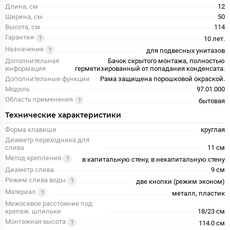
Длина, см
12
Ширина, см
50
Высота, см
114
Гарантия
10 лет.
Назначение
для подвесных унитазов
Дополнительная
Бачок скрытого монтажа, полностью
информация
герметизированный от попадания конденсата.
Дополнительные функции
Рама защищена порошковой окраской.
Модель
97.01.000
Область применения
бытовая
Технические характеристики
Форма клавиши
круглая
Диаметр переходника для
слива
11 см
Метод крепления
в капитальную стену, в некапитальную стену
Диаметр слива
9 см
Режим слива воды
две кнопки (режим эконом)
Материал
металл, пластик
Межосевое расстояние под
крепеж. шпильки
18/23 см
Монтажная высота
114.0 см