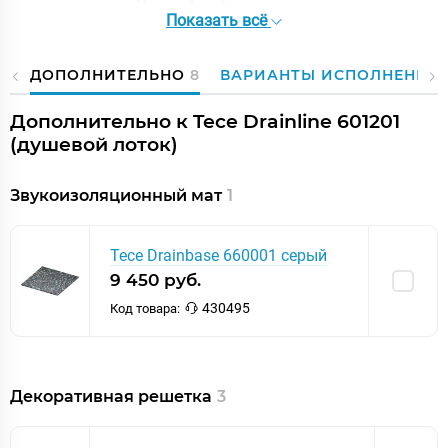
Показать всё
67 мм сифон "вертикальный"
68,5 мм сифон "низкий"
ДОПОЛНИТЕЛЬНО
8
ВАРИАНТЫ ИСПОЛНЕНИЯ
95 мм сифон "заниженный"
120 мм сифон "стандартный"
Дополнительно к Tece Drainline 601201
Внимание: невозможна установка сифона "максимальный".
(душевой лоток)
Звукоизоляционный мат
1
Tece Drainbase 660001 серый
9 450 руб.
430495
Код товара:
Декоративная решетка
3