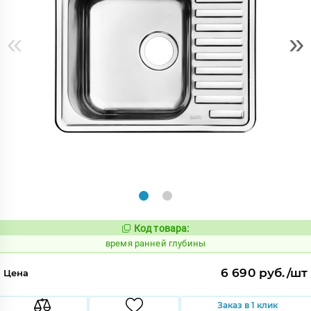
«
»
Код товара:
228392
Код:
время ранней глубины
6 690 руб./шт
Цена
Заказ в 1 клик