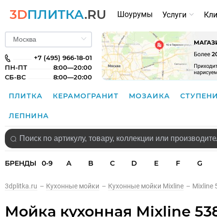
3D
ПЛИТКА
.RU
Шоурумы
Услуги
Кл
+7 (495) 966-18-01
ПН-ПТ
8:00—20:00
СБ-ВС
8:00—20:00
ПЛИТКА
КЕРАМОГРАНИТ
МОЗАИКА
СТУПЕН
ЛЕПНИНА
БРЕНДЫ
0-9
A
B
C
D
E
F
G
3dplitka.ru
–
Кухонные мойки
–
Кухонные мойки Mixline
–
Mixline
Мойка кухонная Mixline 53