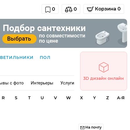
Корзина 0
0
0
СВЕТИЛЬНИКИ
ПОЛ
3D дизайн онлайн
ывы с фото
Интерьеры
Услуги
R
S
T
U
V
W
X
Y
Z
А-Я
На почту