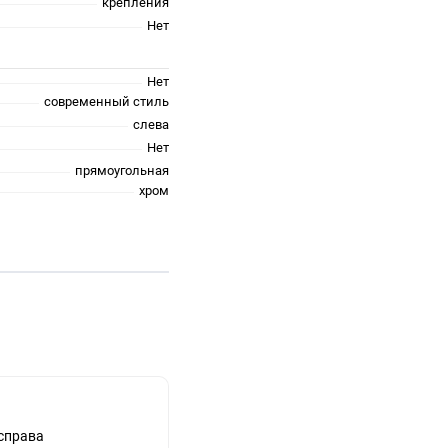
крепления
Нет
Нет
современный стиль
слева
Нет
прямоугольная
хром
справа