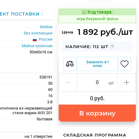
Код товара:
561733
ЕКТ ПОСТАВКИ
1
Код товара:
игра безумной тропы
Mixline
1 892 руб./шт
Цена
без коллекции
Россия
Мойка кухонная
НАЛИЧИЕ: 112 ШТ
50x60x16 см
Заказать в 1
клик
538191
шт
50
60
16
0 руб.
3.8
ыполнена из нержавеющей
В корзину
стали марки AISI 201
бытовая
СКЛАДСКАЯ ПРОГРАММА
на 1 отверстие