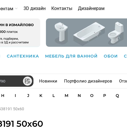
3D дизайн
Контакты
Дизайнерам
иентам
И
САНТЕХНИКА
МЕБЕЛЬ ДЛЯ ВАННОЙ
ОБОИ
Новинки
Портфолио дизайнеров
Отз
H
I
J
K
L
M
N
O
P
Q
 538191 50х60
8191 50х60