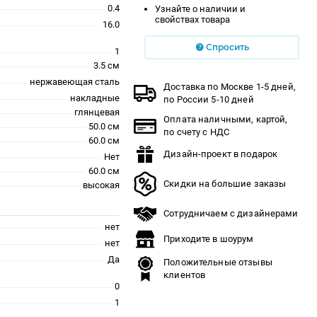
0.4
Узнайте о наличии и
свойствах товара
16.0
Спросить
1
3.5 см
нержавеющая сталь
Доставка по Москве 1-5 дней,
накладные
по России 5-10 дней
глянцевая
Оплата наличными, картой,
50.0 см
по счету с НДС
60.0 см
Дизайн-проект в подарок
Нет
60.0 см
Скидки на большие заказы
высокая
Сотрудничаем с дизайнерами
нет
Приходите в шоурум
нет
Да
Положительные отзывы
клиентов
0
1