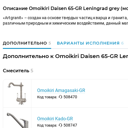
Описание Omoikiri Daisen 65-GR Leningrad grey (м
«Artgranit» – создан на основе твердых частиц кварца и гранит
различным природным и химическим воздействиям, данный мате
ДОПОЛНИТЕЛЬНО
5
ВАРИАНТЫ ИСПОЛНЕНИЯ
6
Дополнительно к Omoikiri Daisen 65-GR Len
Смеситель
5
Omoikiri Amagasaki-GR
508470
Код товара:
Omoikiri Kado-GR
508747
Код товара: