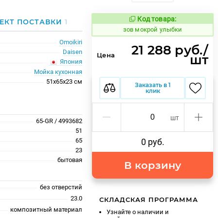
Код товара:
507361
ЕКТ ПОСТАВКИ
1
Код товара:
зов мокрой улыбки
Omoikiri
21 288 руб./
Daisen
Цена
шт
Япония
Мойка кухонная
51x65x23 см
Заказать в 1
клик
шт
65-GR / 4993682
51
65
0 руб.
23
бытовая
В корзину
без отверстий
23.0
СКЛАДСКАЯ ПРОГРАММА
композитный материал
Узнайте о наличии и