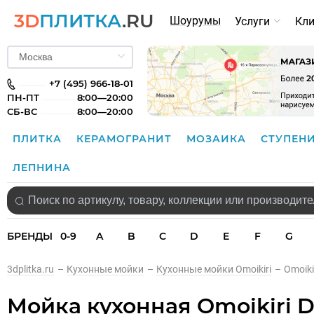
3D
ПЛИТКА
.RU
Шоурумы
Услуги
Кл
+7 (495) 966-18-01
ПН-ПТ
8:00—20:00
СБ-ВС
8:00—20:00
ПЛИТКА
КЕРАМОГРАНИТ
МОЗАИКА
СТУПЕН
ЛЕПНИНА
БРЕНДЫ
0-9
A
B
C
D
E
F
G
3dplitka.ru
–
Кухонные мойки
–
Кухонные мойки Omoikiri
–
Omoiki
Мойка кухонная Omoikiri D