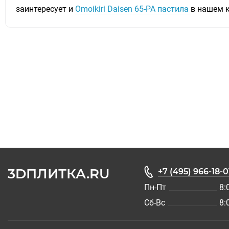
заинтересует и
Omoikiri Daisen 65-PA пастила
в нашем 
3DПЛИТКА.RU
+7 (495) 966-18-0
Пн-Пт
8:
Сб-Вс
8: