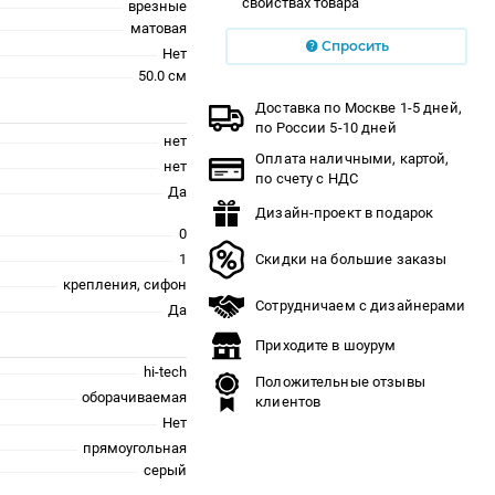
свойствах товара
врезные
матовая
Спросить
Нет
50.0 см
Доставка по Москве 1-5 дней,
по России 5-10 дней
нет
Оплата наличными, картой,
нет
по счету с НДС
Да
Дизайн-проект в подарок
0
1
Скидки на большие заказы
крепления, сифон
Сотрудничаем с дизайнерами
Да
Приходите в шоурум
hi-tech
Положительные отзывы
оборачиваемая
клиентов
Нет
прямоугольная
серый