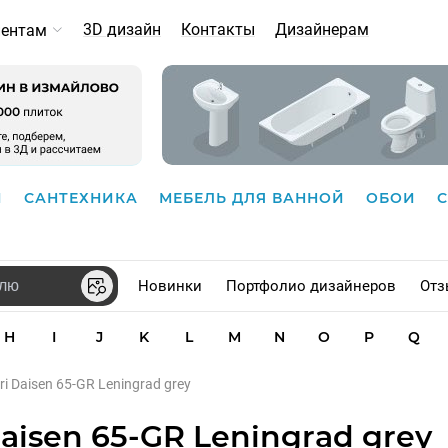
3D дизайн
Контакты
Дизайнерам
иентам
И
САНТЕХНИКА
МЕБЕЛЬ ДЛЯ ВАННОЙ
ОБОИ
Новинки
Портфолио дизайнеров
Отз
H
I
J
K
L
M
N
O
P
Q
ri Daisen 65-GR Leningrad grey
aisen 65-GR Leningrad grey