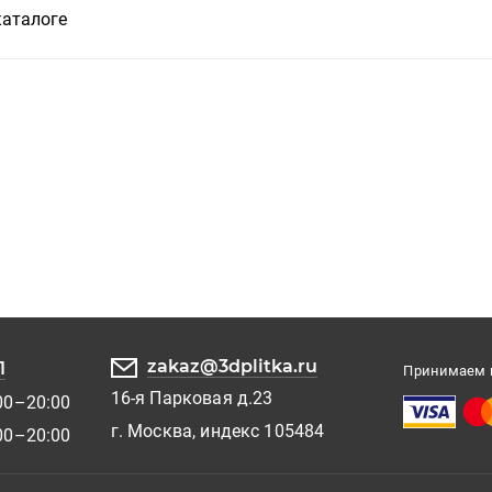
каталоге
zakaz@3dplitka.ru
1
Принимаем к
16-я Парковая д.23
00–20:00
г. Москва, индекс 105484
00–20:00