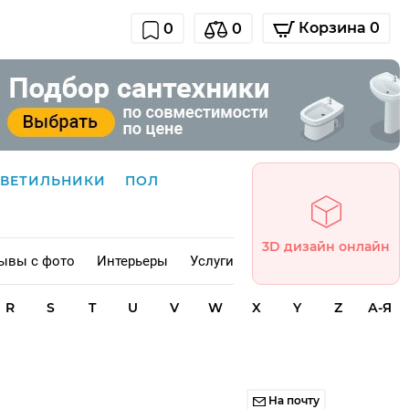
Корзина 0
0
0
СВЕТИЛЬНИКИ
ПОЛ
3D дизайн онлайн
ывы с фото
Интерьеры
Услуги
R
S
T
U
V
W
X
Y
Z
А-Я
На почту