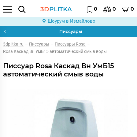
3D
PLITKA
0
0
0
Шоурум
в Измайлово
Писсуары
3dplitka.ru
–
Писсуары
–
Писсуары Rosa
–
Rosa Каскад Вн УмБ15 автоматический смыв воды
Писсуар Rosa Каскад Вн УмБ15
автоматический смыв воды