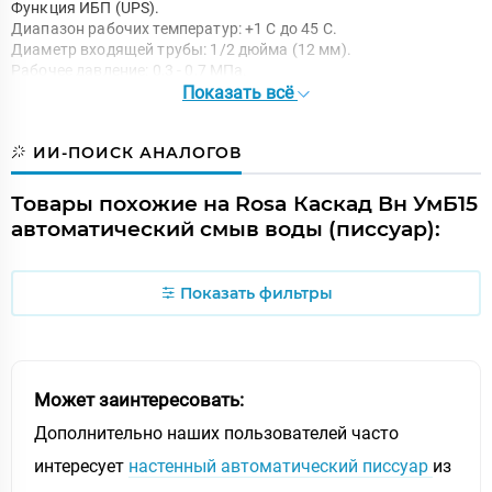
Функция ИБП (UPS).
Диапазон рабочих температур: +1 С до 45 С.
Диаметр входящей трубы: 1/2 дюйма (12 мм).
Рабочее давление: 0,3 - 0,7 МПа.
Показать всё
Класс защиты: IP 56.
Размер: 43,5 x 31,5 x 68 см.
Цвет: белый.
ИИ-ПОИСК АНАЛОГОВ
Материал: сантехнический фарфор.
Подвод воды: внутренний горизонтальный.
Выпуск: вертикальный.
Товары похожие на Rosa Каскад Вн УмБ15
Производитель: Кировская керамика, Россия.
автоматический смыв воды (писсуар):
Гарантия 5 лет.
Показать фильтры
Может заинтересовать:
Дополнительно наших пользователей часто
интересует
настенный автоматический писсуар
из