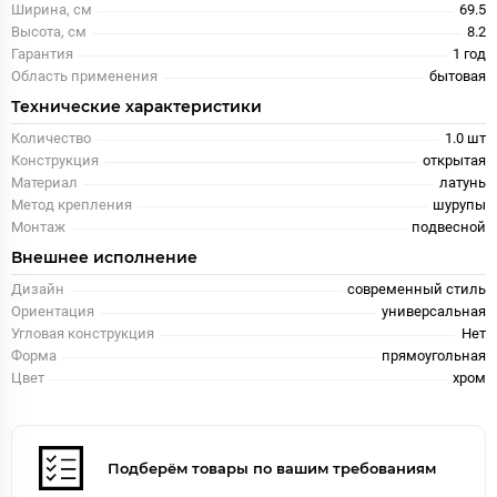
Ширина, см
69.5
Высота, см
8.2
Гарантия
1 год
Область применения
бытовая
Технические характеристики
Количество
1.0 шт
Конструкция
открытая
Материал
латунь
Метод крепления
шурупы
Монтаж
подвесной
Внешнее исполнение
Дизайн
современный стиль
Ориентация
универсальная
Угловая конструкция
Нет
Форма
прямоугольная
Цвет
хром
Подберём товары по вашим требованиям