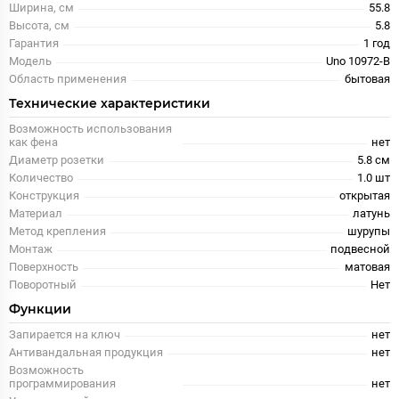
Ширина, см
55.8
Высота, см
5.8
Гарантия
1 год
Модель
Uno 10972-B
Область применения
бытовая
Технические характеристики
Возможность использования
как фена
нет
Диаметр розетки
5.8 см
Количество
1.0 шт
Конструкция
открытая
Материал
латунь
Метод крепления
шурупы
Монтаж
подвесной
Поверхность
матовая
Поворотный
Нет
Функции
Запирается на ключ
нет
Антивандальная продукция
нет
Возможность
программирования
нет