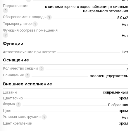
Подключение
к системе горячего водоснабжения, к системе
центрального отопления
Обогреваемая площадь
8.0 м2
Терморегулятор
Нет
Функция обогрева помещения
Нет
Функции
Автоотключение при нагреве
Нет
Оснащение
Количество секций
7
Оснащение
полотенцедержатель
Внешнее исполнение
Дизайн
современный
Цвет точно
хром
Форма
E-образная
Цвет
хром
Угловая конструкция
Нет
Цвет креплений
хром