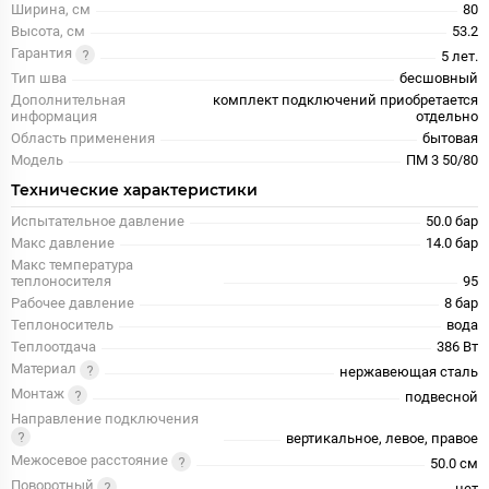
Ширина, см
80
Высота, см
53.2
Гарантия
5 лет.
Тип шва
бесшовный
Дополнительная
комплект подключений приобретается
информация
отдельно
Область применения
бытовая
Модель
ПМ 3 50/80
Технические характеристики
Испытательное давление
50.0 бар
Макс давление
14.0 бар
Макс температура
теплоносителя
95
Рабочее давление
8 бар
Теплоноситель
вода
Теплоотдача
386 Вт
Материал
нержавеющая сталь
Монтаж
подвесной
Направление подключения
вертикальное, левое, правое
Межосевое расстояние
50.0 см
Поворотный
нет