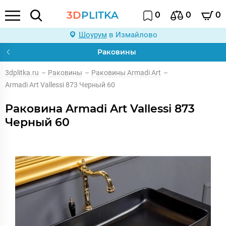
3D
PLITKA
0
0
0
Шоурум
в Измайлово
Раковины
3dplitka.ru
–
Раковины
–
Раковины Armadi Art
–
Armadi Art Vallessi 873 Черный 60
Раковина Armadi Art Vallessi 873
Черный 60