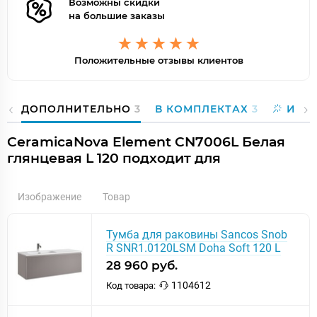
Возможны скидки
на большие заказы
Положительные отзывы клиентов
ДОПОЛНИТЕЛЬНО
3
В КОМПЛЕКТАХ
3
ИИ-П
CeramicaNova Element CN7006L Белая
глянцевая L 120 подходит для
Изображение
Товар
Тумба для раковины Sancos Snob
R SNR1.0120LSM Doha Soft 120 L
28 960 руб.
1104612
Код товара: