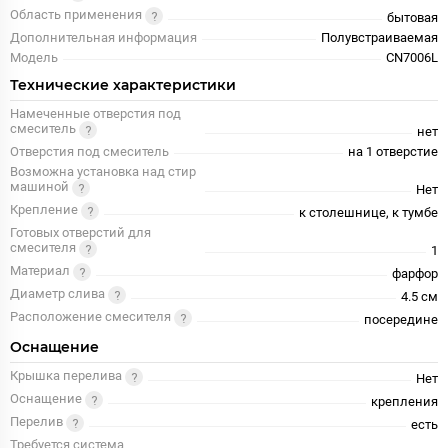
Область применения
бытовая
Дополнительная информация
Полувстраиваемая
Модель
CN7006L
Технические характеристики
Намеченные отверстия под
смеситель
нет
Отверстия под смеситель
на 1 отверстие
Возможна установка над стир
машиной
Нет
Крепление
к столешнице, к тумбе
Готовых отверстий для
смесителя
1
Материал
фарфор
Диаметр слива
4.5 см
Расположение смесителя
посередине
Оснащение
Крышка перелива
Нет
Оснащение
крепления
Перелив
есть
Требуется система