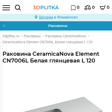
3D
PLITKA
0
0
0
Шоурум
в Измайлово
Раковины
3dplitka.ru
–
Раковины
–
Раковины CeramicaNova
–
CeramicaNova Element CN7006L Белая глянцевая L 120
Раковина CeramicaNova Element
CN7006L Белая глянцевая L 120