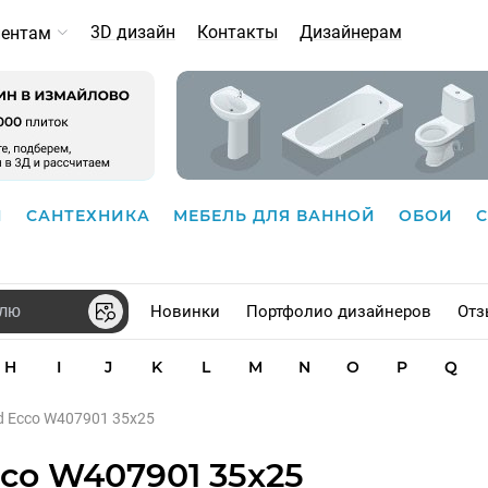
3D дизайн
Контакты
Дизайнерам
иентам
И
САНТЕХНИКА
МЕБЕЛЬ ДЛЯ ВАННОЙ
ОБОИ
Новинки
Портфолио дизайнеров
Отз
H
I
J
K
L
M
N
O
P
Q
rd Ecco W407901 35x25
cco W407901 35x25