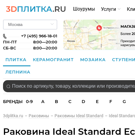
3D
ПЛИТКА
.RU
Шоурумы
Услуги
Кл
+7 (495) 966-18-01
ПН-ПТ
8:00—20:00
СБ-ВС
8:00—20:00
ПЛИТКА
КЕРАМОГРАНИТ
МОЗАИКА
СТУПЕН
ЛЕПНИНА
БРЕНДЫ
0-9
A
B
C
D
E
F
G
3dplitka.ru
–
Раковины
–
Раковины Ideal Standard
–
Ideal Standa
Раковина Ideal Standard E