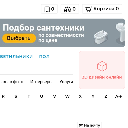
Корзина 0
0
0
СВЕТИЛЬНИКИ
ПОЛ
3D дизайн онлайн
ывы с фото
Интерьеры
Услуги
R
S
T
U
V
W
X
Y
Z
А-Я
На почту