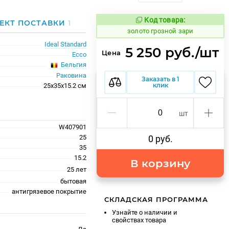
Код товара:
518403
ЕКТ ПОСТАВКИ
1
Код товара:
золото грозной зари
Ideal Standard
5 250 руб./шт
Цена
Ecco
Бельгия
Раковина
Заказать в 1
клик
25x35x15.2 см
шт
W407901
25
0 руб.
35
15.2
В корзину
25 лет
бытовая
антигрязевое покрытие
СКЛАДСКАЯ ПРОГРАММА
Узнайте о наличии и
свойствах товара