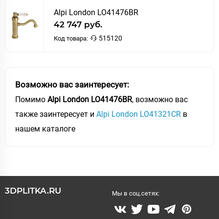
Alpi London LO41476BR
42 747 руб.
515120
Код товара:
Возможно вас заинтересует:
Помимо
Alpi London LO41476BR
, возможно вас
также заинтересует и
Alpi London LO41321CR
в
нашем каталоге
3DPLITKA.RU
Мы в соц.сетях: