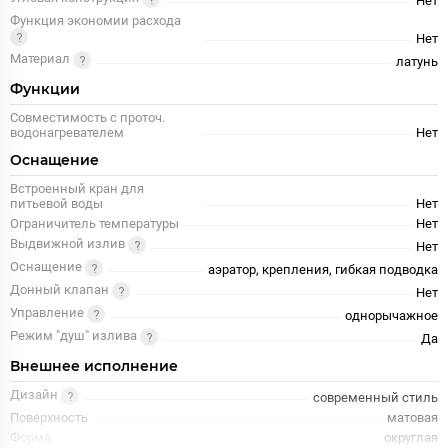
Нет
Функция экономии расхода
Нет
Материал
латунь
Функции
Совместимость с проточ.
водонагревателем
Нет
Оснащение
Встроенный кран для
питьевой воды
Нет
Ограничитель температуры
Нет
Выдвижной излив
Нет
Оснащение
аэратор, крепления, гибкая подводка
Донный клапан
Нет
Управление
однорычажное
Режим "душ" излива
Да
Внешнее исполнение
Дизайн
современный стиль
Поверхность
матовая
Форма
округлая