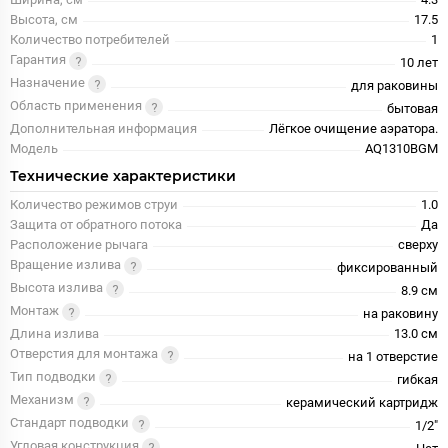
Высота, см
17.5
Количество потребителей
1
Гарантия
10 лет
Назначение
для раковины
Область применения
бытовая
Дополнительная информация
Лёгкое очищение аэратора.
Модель
AQ1310BGM
Технические характеристики
Количество режимов струи
1.0
Защита от обратного потока
Да
Расположение рычага
сверху
Вращение излива
фиксированный
Высота излива
8.9 см
Монтаж
на раковину
Длина излива
13.0 см
Отверстия для монтажа
на 1 отверстие
Тип подводки
гибкая
Механизм
керамический картридж
Стандарт подводки
1/2"
Угловая конструкция