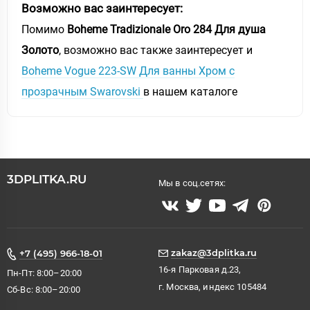
Возможно вас заинтересует:
Помимо
Boheme Tradizionale Oro 284 Для душа
Золото
, возможно вас также заинтересует и
Boheme Vogue 223-SW Для ванны Хром с
прозрачным Swarovski
в нашем каталоге
3DPLITKA.RU
Мы в соц.сетях:
zakaz@3dplitka.ru
+7 (495) 966-18-01
16-я Парковая д.23,
Пн-Пт: 8:00–20:00
г. Москва, индекс 105484
Сб-Вс: 8:00–20:00