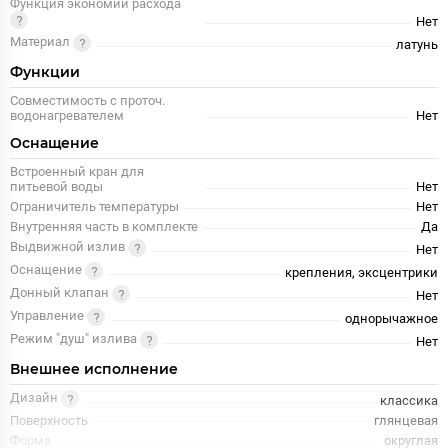
Функция экономии расхода
Нет
Материал
латунь
Функции
Совместимость с проточ.
водонагревателем
Нет
Оснащение
Встроенный кран для
питьевой воды
Нет
Ограничитель температуры
Нет
Внутренняя часть в комплекте
Да
Выдвижной излив
Нет
Оснащение
крепления, эксцентрики
Донный клапан
Нет
Управление
однорычажное
Режим "душ" излива
Нет
Внешнее исполнение
Дизайн
классика
Поверхность
глянцевая
Форма
округлая