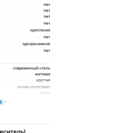
Нет
Нет
Нет
Нет
крепления
Нет
однорычажное
Нет
современный стиль
матовая
круглая
излив отсутствует
сталь
сё
еситель)