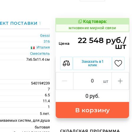
Код товара:
944711
ЕКТ ПОСТАВКИ
1
Код товара:
мгновение мирной связи
Gessi
22 548 руб./
316
Цена
шт
Италия
Смеситель
7x6.5x11.4 см
Заказать в 1
клик
шт
54019#239
7
6.5
0 руб.
11.4
1
В корзину
5 лет.
аиваемых систем, для душа
бытовая
СКЛАДСКАЯ ПРОГРАММА