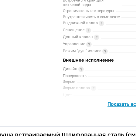
Встроенный кран для
питьевой воды
Ограничитель температуры
Внутренняя часть в комплекте
Выдвижной излив
Оснащение
Донный клапан
Управление
Режим "душ" излива
Внешнее исполнение
Дизайн
Поверхность
Форма
Форма излива
Цвет
Показать в
 душа встраиваемый Шлифованная сталь (см