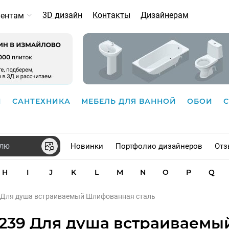
3D дизайн
Контакты
Дизайнерам
иентам
И
САНТЕХНИКА
МЕБЕЛЬ ДЛЯ ВАННОЙ
ОБОИ
Новинки
Портфолио дизайнеров
Отз
H
I
J
K
L
M
N
O
P
Q
9 Для душа встраиваемый Шлифованная сталь
9#239 Для душа встраиваемы