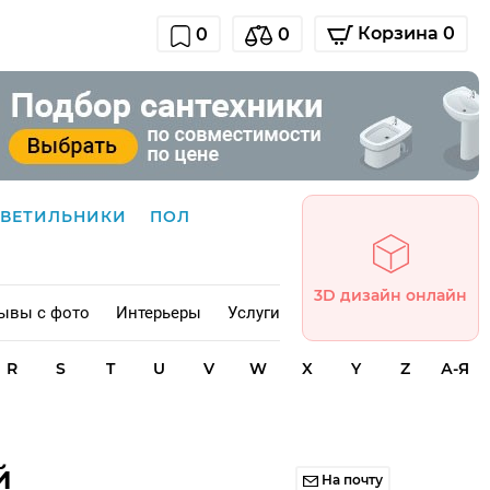
Корзина 0
0
0
СВЕТИЛЬНИКИ
ПОЛ
3D дизайн онлайн
ывы с фото
Интерьеры
Услуги
R
S
T
U
V
W
X
Y
Z
А-Я
й
На почту