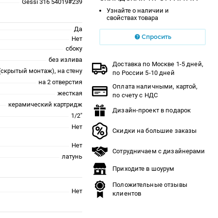
Gessi 316 54019#239
Узнайте о наличии и
свойствах товара
Да
Спросить
Нет
сбоку
без излива
Доставка по Москве 1-5 дней,
(скрытый монтаж), на стену
по России 5-10 дней
на 2 отверстия
Оплата наличными, картой,
жесткая
по счету с НДС
керамический картридж
Дизайн-проект в подарок
1/2"
Нет
Скидки на большие заказы
Нет
Сотрудничаем с дизайнерами
латунь
Приходите в шоурум
Положительные отзывы
Нет
клиентов