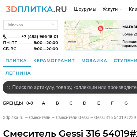
3D
ПЛИТКА
.RU
Шоурумы
Услуги
Кл
+7 (495) 966-18-01
ПН-ПТ
8:00—20:00
СБ-ВС
8:00—20:00
ПЛИТКА
КЕРАМОГРАНИТ
МОЗАИКА
СТУПЕН
ЛЕПНИНА
БРЕНДЫ
0-9
A
B
C
D
E
F
G
3dplitka.ru
–
Смесители
–
Смесители Gessi
–
Gessi 316 54019#23
Смеситель Gessi 316 5401