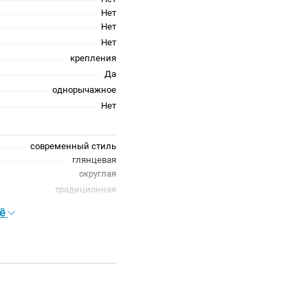
Нет
Нет
Нет
крепления
Да
однорычажное
Нет
современный стиль
глянцевая
округлая
традиционная
хром
сё
хром глянцевый