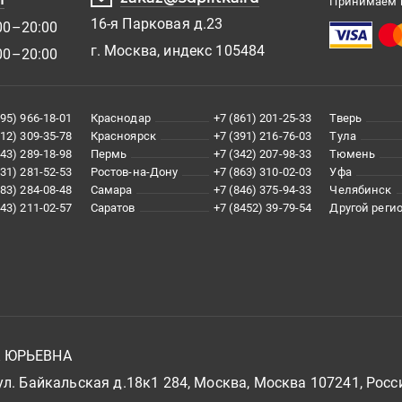
Принимаем к
16-я Парковая д.23
00–20:00
г. Москва, индекс 105484
00–20:00
495) 966-18-01
Краснодар
+7 (861) 201-25-33
Тверь
812) 309-35-78
Красноярск
+7 (391) 216-76-03
Тула
343) 289-18-98
Пермь
+7 (342) 207-98-33
Тюмень
831) 281-52-53
Ростов-на-Дону
+7 (863) 310-02-03
Уфа
383) 284-08-48
Самара
+7 (846) 375-94-33
Челябинск
843) 211-02-57
Саратов
+7 (8452) 39-79-54
Другой реги
А ЮРЬЕВНА
л. Байкальская д.18к1 284, Москва, Москва 107241, Росс