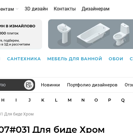
3D дизайн
Контакты
Дизайнерам
иентам
И
САНТЕХНИКА
МЕБЕЛЬ ДЛЯ ВАННОЙ
ОБОИ
Новинки
Портфолио дизайнеров
Отз
H
I
J
K
L
M
N
O
P
Q
031 Для биде Хром
307#031 Для биде Хром