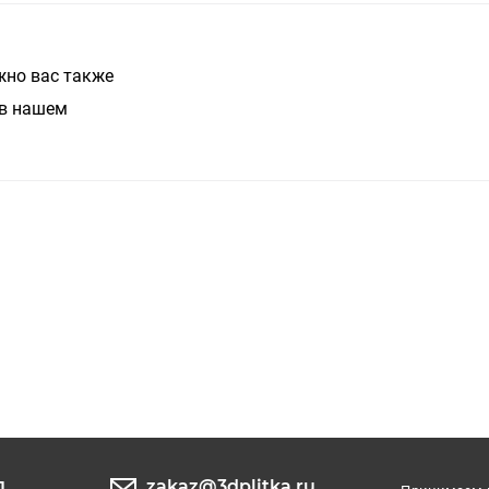
жно вас также
в нашем
zakaz@3dplitka.ru
1