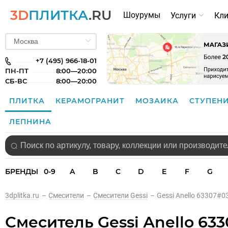
3D
ПЛИТКА
.RU
Шоурумы
Услуги
Кл
+7 (495) 966-18-01
ПН-ПТ
8:00—20:00
СБ-ВС
8:00—20:00
ПЛИТКА
КЕРАМОГРАНИТ
МОЗАИКА
СТУПЕН
ЛЕПНИНА
БРЕНДЫ
0-9
A
B
C
D
E
F
G
3dplitka.ru
–
Смесители
–
Смесители Gessi
–
Gessi Аnello 63307#
Смеситель Gessi Аnello 63