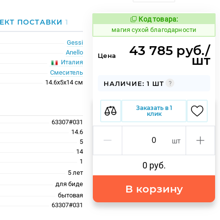
Код товара:
918628
ЕКТ ПОСТАВКИ
1
Код товара:
магия сухой благодарности
Gessi
43 785 руб./
Аnello
Цена
шт
Италия
Смеситель
14.6x5x14 см
НАЛИЧИЕ: 1 ШТ
Заказать в 1
клик
63307#031
14.6
шт
5
14
1
0 руб.
5 лет
для биде
В корзину
бытовая
63307#031