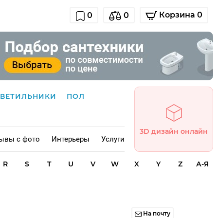
Корзина 0
0
0
СВЕТИЛЬНИКИ
ПОЛ
3D дизайн онлайн
ывы с фото
Интерьеры
Услуги
R
S
T
U
V
W
X
Y
Z
А-Я
На почту