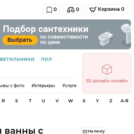
Корзина 0
0
0
СВЕТИЛЬНИКИ
ПОЛ
3D дизайн онлайн
ывы с фото
Интерьеры
Услуги
R
S
T
U
V
W
X
Y
Z
А-Я
я ванны с
На почту