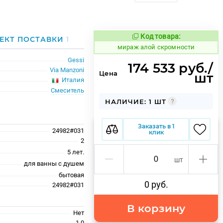
Код товара:
984593
ЕКТ ПОСТАВКИ
1
Код товара:
мираж алой скромности
Gessi
174 533 руб./
Via Manzoni
Цена
шт
Италия
Смеситель
НАЛИЧИЕ: 1 ШТ
Заказать в 1
24982#031
клик
2
5 лет.
шт
для ванны с душем
бытовая
0 руб.
24982#031
В корзину
Нет
1.0