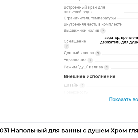
Встроенный кран для
питьевой воды
Ограничитель температуры
Внутренняя часть в комплекте
Выдвижной излив
аэратор, креплен
Оснащение
держатель для душе
Донный клапан
Управление
Режим "душ" излива
Внешнее исполнение
Дизайн
Поверхность
Форма
Показать в
Форма излива
Цвет
Цвет точно
2#031 Напольный для ванны с душем Хром г