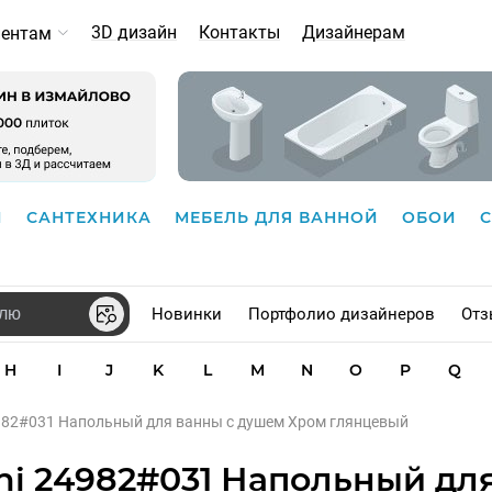
3D дизайн
Контакты
Дизайнерам
иентам
И
САНТЕХНИКА
МЕБЕЛЬ ДЛЯ ВАННОЙ
ОБОИ
Новинки
Портфолио дизайнеров
Отз
H
I
J
K
L
M
N
O
P
Q
4982#031 Напольный для ванны с душем Хром глянцевый
ni 24982#031 Напольный дл