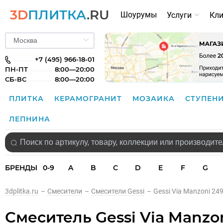
3D
ПЛИТКА
.RU
Шоурумы
Услуги
Кл
+7 (495) 966-18-01
ПН-ПТ
8:00—20:00
СБ-ВС
8:00—20:00
ПЛИТКА
КЕРАМОГРАНИТ
МОЗАИКА
СТУПЕН
ЛЕПНИНА
БРЕНДЫ
0-9
A
B
C
D
E
F
G
3dplitka.ru
–
Смесители
–
Смесители Gessi
–
Gessi Via Manzoni 2
Смеситель Gessi Via Manzo