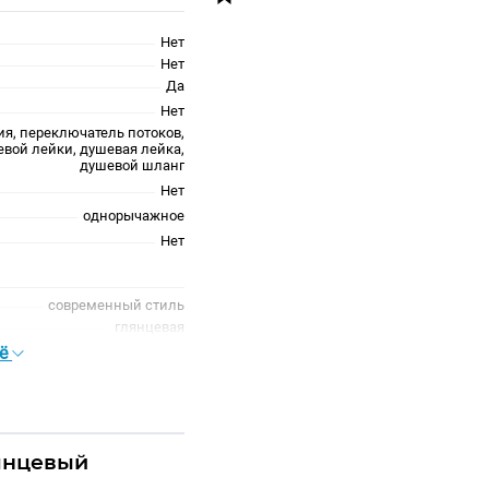
Нет
Нет
Да
Нет
ия, переключатель потоков,
вой лейки, душевая лейка,
душевой шланг
Нет
однорычажное
Нет
современный стиль
глянцевая
округлая
сё
традиционная
хром
Хром глянцевый
лянцевый