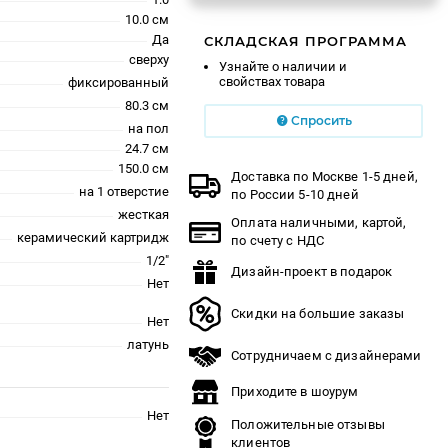
10.0 см
Да
СКЛАДСКАЯ ПРОГРАММА
сверху
Узнайте о наличии и
свойствах товара
фиксированный
80.3 см
Спросить
на пол
24.7 см
150.0 см
Доставка по Москве 1-5 дней,
на 1 отверстие
по России 5-10 дней
жесткая
Оплата наличными, картой,
керамический картридж
по счету с НДС
1/2"
Дизайн-проект в подарок
Нет
Скидки на большие заказы
Нет
латунь
Сотрудничаем с дизайнерами
Приходите в шоурум
Нет
Положительные отзывы
клиентов