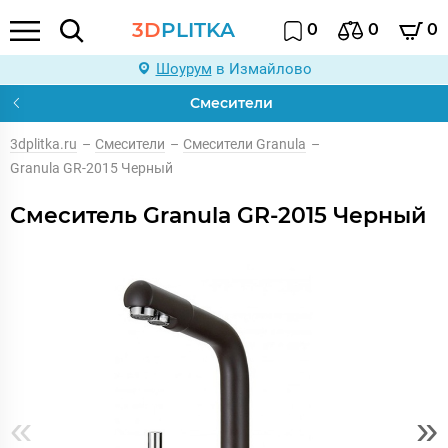
3D
PLITKA
0
0
0
Шоурум
в Измайлово
Смесители
3dplitka.ru
–
Смесители
–
Смесители Granula
–
Granula GR-2015 Черный
Смеситель Granula GR-2015 Черный
«
»