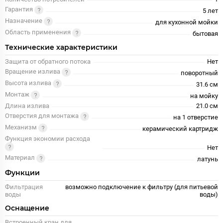
Гарантия
5 лет
Назначение
для кухонной мойки
Область применения
бытовая
Технические характеристики
Защита от обратного потока
Нет
Вращение излива
поворотный
Высота излива
31.6 см
Монтаж
на мойку
Длина излива
21.0 см
Отверстия для монтажа
на 1 отверстие
Механизм
керамический картридж
Функция экономии расхода
Нет
Материал
латунь
Функции
Фильтрация
возможно подключение к фильтру (для питьевой
воды
воды)
Оснащение
Встроенный кран для