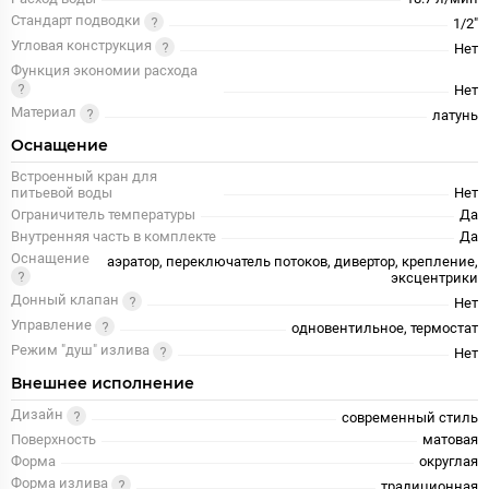
Стандарт подводки
1/2"
Угловая конструкция
Нет
Функция экономии расхода
Нет
Материал
латунь
Оснащение
Встроенный кран для
питьевой воды
Нет
Ограничитель температуры
Да
Внутренняя часть в комплекте
Да
Оснащение
аэратор, переключатель потоков, дивертор, крепление,
эксцентрики
Донный клапан
Нет
Управление
одновентильное, термостат
Режим "душ" излива
Нет
Внешнее исполнение
Дизайн
современный стиль
Поверхность
матовая
Форма
округлая
Форма излива
традиционная