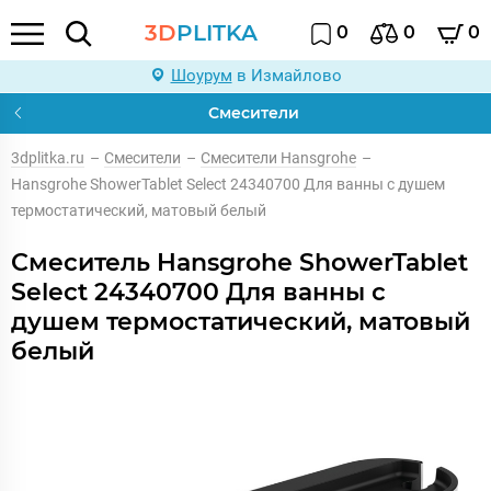
3D
PLITKA
0
0
0
Шоурум
в Измайлово
Смесители
3dplitka.ru
–
Смесители
–
Смесители Hansgrohe
–
Hansgrohe ShowerTablet Select 24340700 Для ванны с душем
термостатический, матовый белый
Смеситель Hansgrohe ShowerTablet
Select 24340700 Для ванны с
душем термостатический, матовый
белый