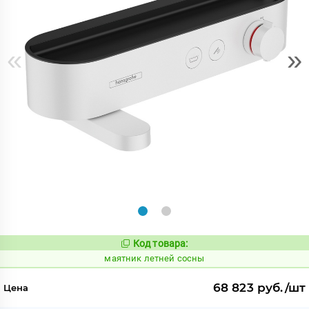
«
»
Код товара:
927847
Код:
маятник летней сосны
68 823 руб./шт
Цена