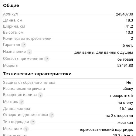
Общие
Артикул
24340700
Длина, см
18.3
Ширина, см
41.2
Высота, см
10.3
Количество потребителей
2
Гарантия
5 лет.
Назначение
для ванны, для ванны с душем
Область применения
бытовая
Модель
53491.83
Технические характеристики
Защита от обратного потока
Нет
Расположение рычага
сбоку
Вращение излива
поворотный
Монтаж
на стену
Длина излива
16.1 см
Отверстия для монтажа
на 2 отверстия
Тип подводки
жесткая
Механизм
термостатический картридж
Расход воды
18.7 л/мин