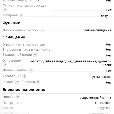
Нет
Функция экономии расхода
Нет
Материал
латунь
Функции
Дополнительные функции
легкое очищение
Оснащение
Ограничитель температуры
Нет
Внутренняя часть в комплекте
Нет
Выдвижной излив
Нет
Оснащение
аэратор, гибкая подводка, душевая лейка, душевой
шланг
Донный клапан
Нет
Управление
двухрычажное
Режим "душ" излива
Нет
Внешнее исполнение
Дизайн
современный стиль
Поверхность
глянцевая
Форма
округлая
Форма излива
традиционная