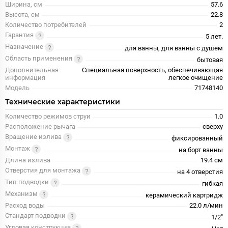
Ширина, см
57.6
Высота, см
22.8
Количество потребителей
2
Гарантия
5 лет.
Назначение
для ванны, для ванны с душем
Область применения
бытовая
Дополнительная
Специальная поверхность, обеспечивающая
информация
легкое очищение
Модель
71748140
Технические характеристики
Количество режимов струи
1.0
Расположение рычага
сверху
Вращение излива
фиксированный
Монтаж
на борт ванны
Длина излива
19.4 см
Отверстия для монтажа
на 4 отверстия
Тип подводки
гибкая
Механизм
керамический картридж
Расход воды
22.0 л/мин
Стандарт подводки
1/2"
Угловая конструкция