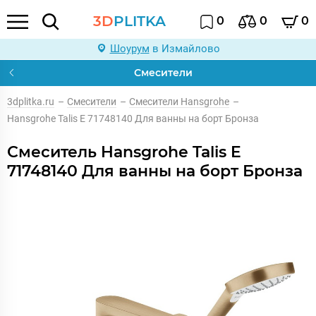
3D
PLITKA
0
0
0
Шоурум
в Измайлово
Смесители
3dplitka.ru
–
Смесители
–
Смесители Hansgrohe
–
Hansgrohe Talis E 71748140 Для ванны на борт Бронза
Смеситель Hansgrohe Talis E
71748140 Для ванны на борт Бронза