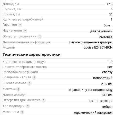
Длина, см
17.3
Ширина, см
6
Высота, см
34
Количество потребителей
1
Гарантия
5 лет.
Назначение
для раковины
Область применения
бытовая
Дополнительная информация
Лёгкое очищение аэратора.
Модель
Louise E24361-BCN
Технические характеристики
Количество режимов струи
1.0
Защита от обратного потока
Нет
Расположение рычага
сверху
Вращение излива
поворотный
Высота излива
21.9 см
Монтаж
на раковину, на столешницу
Длина излива
13.3 см
Отверстия для монтажа
на 1 отверстие
Тип подводки
гибкая
Механизм
керамический картридж