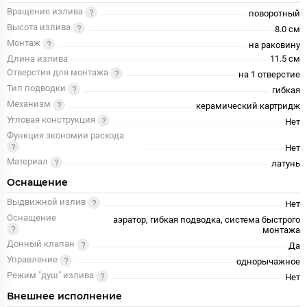
Вращение излива
поворотный
Высота излива
8.0 см
Монтаж
на раковину
Длина излива
11.5 см
Отверстия для монтажа
на 1 отверстие
Тип подводки
гибкая
Механизм
керамический картридж
Угловая конструкция
Нет
Функция экономии расхода
Нет
Материал
латунь
Оснащение
Выдвижной излив
Нет
Оснащение
аэратор, гибкая подводка, система быстрого
монтажа
Донный клапан
Да
Управление
однорычажное
Режим "душ" излива
Нет
Внешнее исполнение