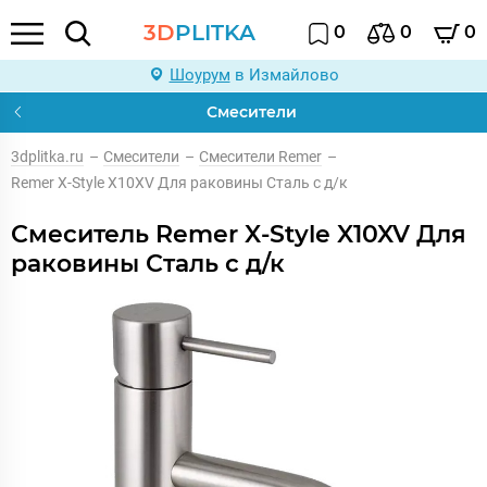
3D
PLITKA
0
0
0
Шоурум
в Измайлово
Смесители
3dplitka.ru
–
Смесители
–
Смесители Remer
–
Remer X-Style X10XV Для раковины Сталь с д/к
Смеситель Remer X-Style X10XV Для
раковины Сталь с д/к