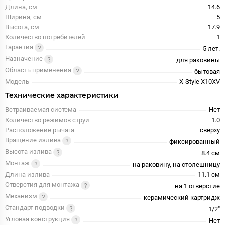
Длина, см
14.6
Ширина, см
5
Высота, см
17.9
Количество потребителей
1
Гарантия
5 лет.
Назначение
для раковины
Область применения
бытовая
Модель
X-Style X10XV
Технические характеристики
Встраиваемая система
Нет
Количество режимов струи
1.0
Расположение рычага
сверху
Вращение излива
фиксированный
Высота излива
8.4 см
Монтаж
на раковину, на столешницу
Длина излива
11.1 см
Отверстия для монтажа
на 1 отверстие
Механизм
керамический картридж
Стандарт подводки
1/2"
Угловая конструкция
Нет