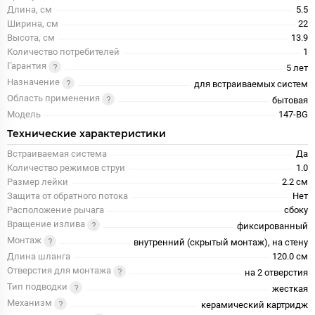
Длина, см
5.5
Ширина, см
22
Высота, см
13.9
Количество потребителей
1
Гарантия
5 лет
Назначение
для встраиваемых систем
Область применения
бытовая
Модель
147-BG
Технические характеристики
Встраиваемая система
Да
Количество режимов струи
1.0
Размер лейки
2.2 см
Защита от обратного потока
Нет
Расположение рычага
сбоку
Вращение излива
фиксированный
Монтаж
внутренний (скрытый монтаж), на стену
Длина шланга
120.0 см
Отверстия для монтажа
на 2 отверстия
Тип подводки
жесткая
Механизм
керамический картридж