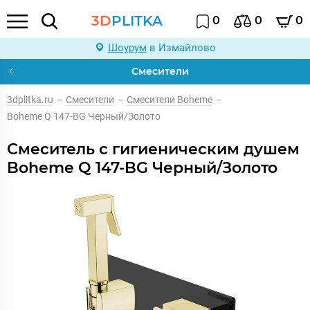
3D
PLITKA
0
0
0
Шоурум
в Измайлово
Смесители
3dplitka.ru
–
Смесители
–
Смесители Boheme
–
Boheme Q 147-BG Черный/Золото
Смеситель с гигиеническим душем
Boheme Q 147-BG Черный/Золото