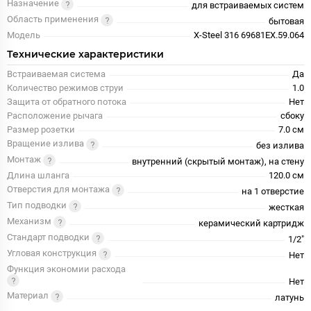
Назначение
для встраиваемых систем
Область применения
бытовая
Модель
X-Steel 316 69681EX.59.064
Технические характеристики
Встраиваемая система
Да
Количество режимов струи
1.0
Защита от обратного потока
Нет
Расположение рычага
сбоку
Размер розетки
7.0 см
Вращение излива
без излива
Монтаж
внутренний (скрытый монтаж), на стену
Длина шланга
120.0 см
Отверстия для монтажа
на 1 отверстие
Тип подводки
жесткая
Механизм
керамический картридж
Стандарт подводки
1/2"
Угловая конструкция
Нет
Функция экономии расхода
Нет
Материал
латунь