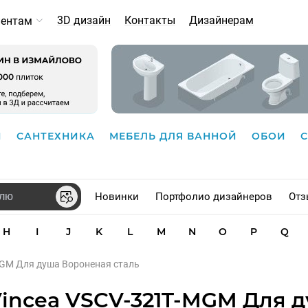
3D дизайн
Контакты
Дизайнерам
иентам
И
САНТЕХНИКА
МЕБЕЛЬ ДЛЯ ВАННОЙ
ОБОИ
Новинки
Портфолио дизайнеров
Отз
H
I
J
K
L
M
N
O
P
Q
MGM Для душа Вороненая сталь
Vincea VSCV-321T-MGM Для 