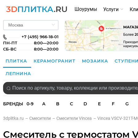
3D
ПЛИТКА
.RU
Шоурумы
Услуги
Кл
+7 (495) 966-18-01
ПН-ПТ
8:00—20:00
СБ-ВС
8:00—20:00
ПЛИТКА
КЕРАМОГРАНИТ
МОЗАИКА
СТУПЕН
ЛЕПНИНА
БРЕНДЫ
0-9
A
B
C
D
E
F
G
3dplitka.ru
–
Смесители
–
Смесители Vincea
–
Vincea VSCV-321T-
Смеситель с термостатом 