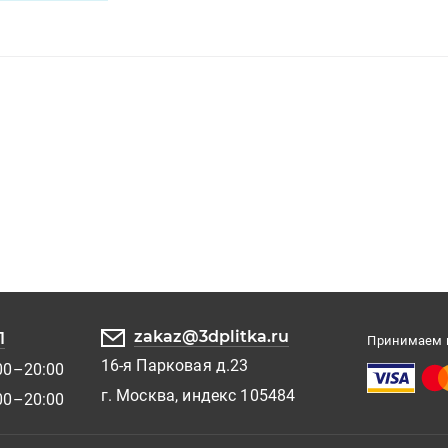
zakaz@3dplitka.ru
1
Принимаем к
16-я Парковая д.23
00–20:00
г. Москва, индекс 105484
00–20:00