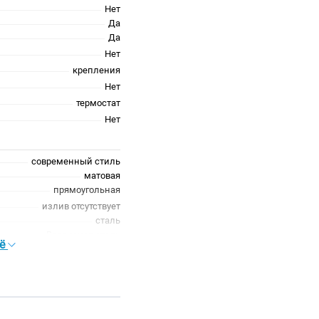
Нет
Да
Да
Нет
крепления
Нет
термостат
Нет
современный стиль
матовая
прямоугольная
излив отсутствует
сталь
Вороненая сталь
сё