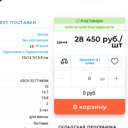
Код товара:
1117878
ЕКТ ПОСТАВКИ
1
Код товара:
небо острой благодарности
Vincea
28 450 руб./
без коллекции
Цена
шт
Италия
Смеситель с термостатом
10x13.7x15.8 см
Заказать в 1
клик
шт
VSCV-321T-MGM
10
13.7
0 руб.
15.8
2
В корзину
5 лет
для ванны
бытовая
СКЛАДСКАЯ ПРОГРАММА