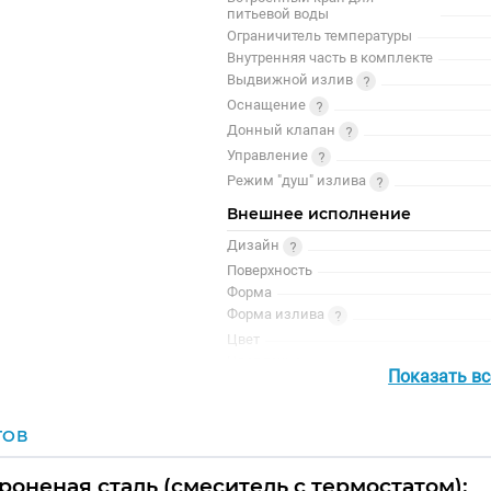
питьевой воды
Ограничитель температуры
Внутренняя часть в комплекте
Выдвижной излив
Оснащение
Донный клапан
Управление
Режим "душ" излива
Внешнее исполнение
Дизайн
Поверхность
Форма
Форма излива
Цвет
Цвет точно
Показать в
ГОВ
оненая сталь (смеситель с термостатом):