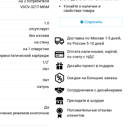
на 2 потребителя
Узнайте о наличии и
VSCV-321T-MGM
свойствах товара
Спросить
1.0
отсутствует
без излива
Доставка по Москве 1-5 дней,
на стену
по России 5-10 дней
на 1 отверстие
Оплата наличными, картой,
термостатический картридж
по счету с НДС
1/2"
Дизайн-проект в подарок
Нет
Скидки на большие заказы
Нет
латунь
Сотрудничаем с дизайнерами
Приходите в шоурум
Да
Положительные отзывы
чение режимов кнопочное
клиентов