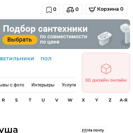
Корзина 0
0
0
СВЕТИЛЬНИКИ
ПОЛ
3D дизайн онлайн
ывы с фото
Интерьеры
Услуги
R
S
T
U
V
W
X
Y
Z
А-Я
душа
На почту