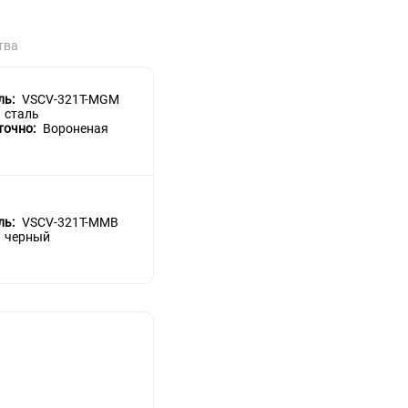
тва
ль:
VSCV-321T-MGM
сталь
точно:
Вороненая
ль:
VSCV-321T-MMB
черный