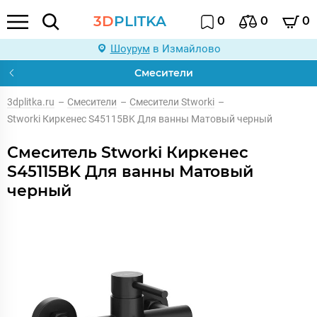
3D
PLITKA
0
0
0
Шоурум
в Измайлово
Смесители
3dplitka.ru
–
Смесители
–
Смесители Stworki
–
Stworki Киркенес S45115BK Для ванны Матовый черный
Смеситель Stworki Киркенес
S45115BK Для ванны Матовый
черный