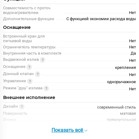
Совместимость с проточ.
водонагревателем
Нет
Дополнительные функции
С функцией экономии расхода воды
Оснащение
Встроенный кран для
питьевой воды
Нет
Ограничитель температуры
Нет
Внутренняя часть в комплекте
Да
Выдвижной излив
Нет
Оснащение
крепления
Донный клапан
Нет
Управление
однорычажное
Режим "душ" излива
Нет
Внешнее исполнение
Дизайн
современный стиль
Поверхность
матовая
Форма
прямоугольная
Форма излива
традиционная
Показать всё
Цвет
черный