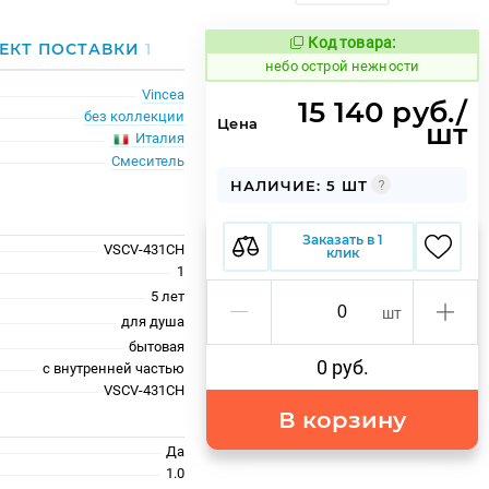
Код товара:
1117933
ЕКТ ПОСТАВКИ
1
Код товара:
небо острой нежности
Vincea
15 140 руб./
без коллекции
Цена
шт
Италия
Смеситель
НАЛИЧИЕ: 5 ШТ
Заказать в 1
VSCV-431CH
клик
1
5 лет
шт
для душа
бытовая
0 руб.
с внутренней частью
VSCV-431CH
В корзину
Да
1.0