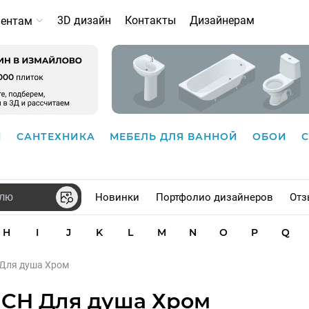
3D дизайн
Контакты
Дизайнерам
иентам
И
САНТЕХНИКА
МЕБЕЛЬ ДЛЯ ВАННОЙ
ОБОИ
Новинки
Портфолио дизайнеров
Отз
H
I
J
K
L
M
N
O
P
Q
 Для душа Хром
1CH Для душа Хром