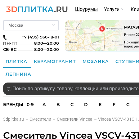
3D
ПЛИТКА
.RU
Шоурумы
Услуги
Кл
+7 (495) 966-18-01
ПН-ПТ
8:00—20:00
СБ-ВС
8:00—20:00
ПЛИТКА
КЕРАМОГРАНИТ
МОЗАИКА
СТУПЕН
ЛЕПНИНА
БРЕНДЫ
0-9
A
B
C
D
E
F
G
3dplitka.ru
–
Смесители
–
Смесители Vincea
–
Vincea VSCV-431CH
Смеситель Vincea VSCV-43