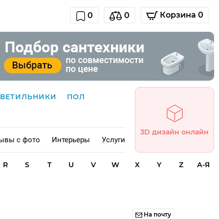
Корзина 0
0
0
СВЕТИЛЬНИКИ
ПОЛ
3D дизайн онлайн
ывы с фото
Интерьеры
Услуги
R
S
T
U
V
W
X
Y
Z
А-Я
На почту