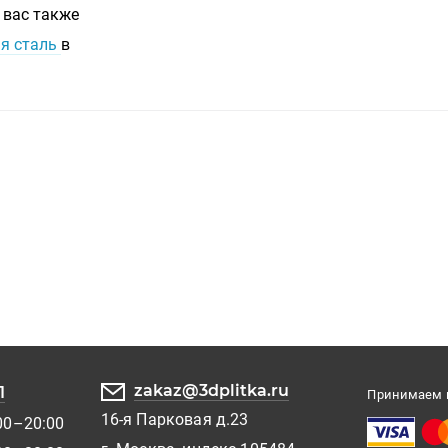
 вас также
ая сталь
в
zakaz@3dplitka.ru
1
Принимаем к
16-я Парковая д.23
00–20:00