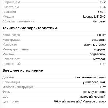
Ширина, см
12.2
Высота, см
10.6
Гарантия
5 лет.
Модель
Lounge LN15NO
Область применения
бытовая
Технические характеристики
Количество
1.0 шт
Конструкция
открытая
Материал
латунь, стекло
Метод крепления
шурупы
Монтаж
подвесной
Поверхность
матовая
Поворотный
Нет
Внешнее исполнение
Дизайн
современный стиль
Ориентация
универсальная
Угловая конструкция
Нет
Форма
прямоугольная
Цвет
матовый, черный
Цвет точно
Чёрный матовый / Матовое стекло