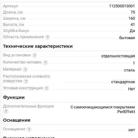
Артикул
112500013001
Длина, см
75
Ширина, см
160
Высота, см
41
3Dplitka.бонус
Да
Область применения
бытовая
Технические характеристики
Вид установки
отдельностоящая
Количество человек
1
Материал
сталь
Расположение сливного
отверстия
стандартное
Угловая конструкция
Нет
Функции
Дополнительные функции
С самоочищающимся покрытием
PerlEffekt
Оснащение
Оснащение
нет