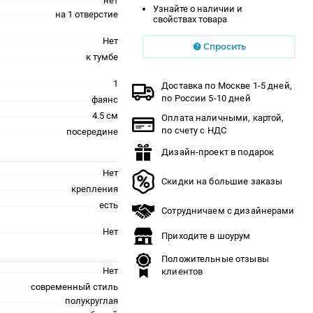
нет
Узнайте о наличии и
на 1 отверстие
свойствах товара
Нет
Спросить
к тумбе
1
Доставка по Москве 1-5 дней,
по России 5-10 дней
фаянс
4.5 см
Оплата наличными, картой,
по счету с НДС
посередине
Дизайн-проект в подарок
Нет
Скидки на большие заказы
крепления
есть
Сотрудничаем с дизайнерами
Нет
Приходите в шоурум
Положительные отзывы
Нет
клиентов
современный стиль
полукруглая