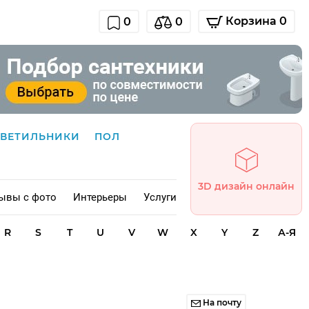
Корзина 0
0
0
СВЕТИЛЬНИКИ
ПОЛ
3D дизайн онлайн
ывы с фото
Интерьеры
Услуги
R
S
T
U
V
W
X
Y
Z
А-Я
На почту