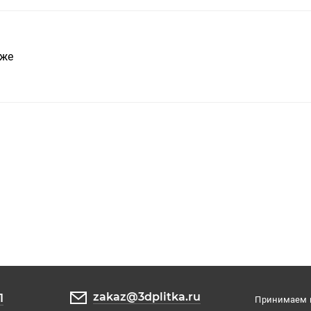
кже
zakaz@3dplitka.ru
1
Принимаем к