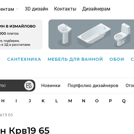
3D дизайн
Контакты
Дизайнерам
иентам
И
САНТЕХНИКА
МЕБЕЛЬ ДЛЯ ВАННОЙ
ОБОИ
Новинки
Портфолио дизайнеров
Отз
H
I
J
K
L
M
N
O
P
Q
рв19 65
н Крв19 65