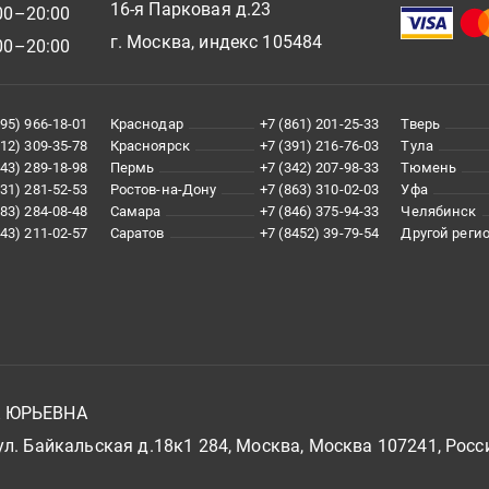
16-я Парковая д.23
00–20:00
г. Москва, индекс 105484
00–20:00
495) 966-18-01
Краснодар
+7 (861) 201-25-33
Тверь
812) 309-35-78
Красноярск
+7 (391) 216-76-03
Тула
343) 289-18-98
Пермь
+7 (342) 207-98-33
Тюмень
831) 281-52-53
Ростов-на-Дону
+7 (863) 310-02-03
Уфа
383) 284-08-48
Самара
+7 (846) 375-94-33
Челябинск
843) 211-02-57
Саратов
+7 (8452) 39-79-54
Другой реги
А ЮРЬЕВНА
л. Байкальская д.18к1 284, Москва, Москва 107241, Росс