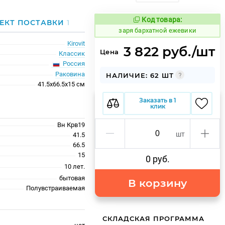
Код товара:
422274
ЕКТ ПОСТАВКИ
1
Код товара:
заря бархатной ежевики
Kirovit
3 822 руб./шт
Цена
Классик
Россия
Раковина
НАЛИЧИЕ: 62 ШТ
41.5x66.5x15 см
Заказать в 1
клик
Вн Крв19
шт
41.5
66.5
15
0 руб.
10 лет.
бытовая
В корзину
Полувстраиваемая
СКЛАДСКАЯ ПРОГРАММА