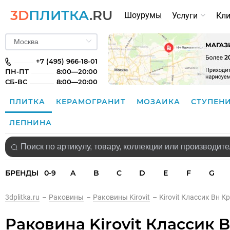
3D
ПЛИТКА
.RU
Шоурумы
Услуги
Кл
+7 (495) 966-18-01
ПН-ПТ
8:00—20:00
СБ-ВС
8:00—20:00
ПЛИТКА
КЕРАМОГРАНИТ
МОЗАИКА
СТУПЕН
ЛЕПНИНА
БРЕНДЫ
0-9
A
B
C
D
E
F
G
3dplitka.ru
–
Раковины
–
Раковины Kirovit
–
Kirovit Классик Вн К
Раковина Kirovit Классик В