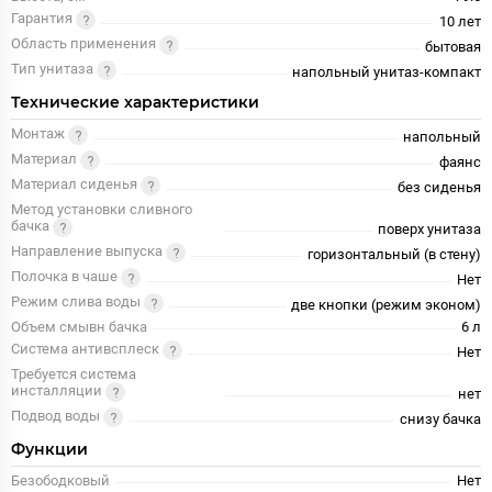
Гарантия
10 лет
Область применения
бытовая
Тип унитаза
напольный унитаз-компакт
Технические характеристики
Монтаж
напольный
Материал
фаянс
Материал сиденья
без сиденья
Метод установки сливного
бачка
поверх унитаза
Направление выпуска
горизонтальный (в стену)
Полочка в чаше
Нет
Режим слива воды
две кнопки (режим эконом)
Объем смывн бачка
6 л
Система антивсплеск
Нет
Требуется система
инсталляции
нет
Подвод воды
снизу бачка
Функции
Безободковый
Нет