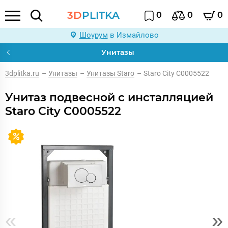
3D
PLITKA
0
0
0
Шоурум
в Измайлово
Унитазы
3dplitka.ru
–
Унитазы
–
Унитазы Staro
–
Staro City С0005522
Унитаз подвесной с инсталляцией
Staro City С0005522
«
»