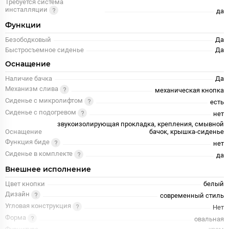
Требуется система
инсталляции
да
Функции
Безободковый
Да
Быстросъемное сиденье
Да
Оснащение
Наличие бачка
Да
Механизм слива
механическая кнопка
Сиденье с микролифтом
есть
Сиденье с подогревом
нет
звукоизолирующая прокладка, крепления, смывной
Оснащение
бачок, крышка-сиденье
Функция биде
нет
Сиденье в комплекте
да
Внешнее исполнение
Цвет кнопки
белый
Дизайн
современный стиль
Угловая конструкция
Нет
Форма
овальная