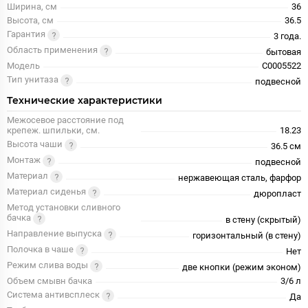
Ширина, см
36
Высота, см
36.5
Гарантия
3 года.
Область применения
бытовая
Модель
С0005522
Тип унитаза
подвесной
Технические характеристики
Межосевое расстояние под
крепеж. шпильки, см.
18.23
Высота чаши
36.5 см
Монтаж
подвесной
Материал
нержавеющая сталь, фарфор
Материал сиденья
дюропласт
Метод установки сливного
бачка
в стену (скрытый)
Направление выпуска
горизонтальный (в стену)
Полочка в чаше
Нет
Режим слива воды
две кнопки (режим эконом)
Объем смывн бачка
3/6 л
Система антивсплеск
Да