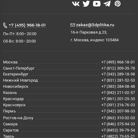
Купить унитаз подвесной с инсталляцией и кнопкой Staro City
С0005522 вы можете не откладывая. Сделайте заказ, и мы
незамедлительно перезвоним, чтобы согласовать время
доставки и способ оплаты, а также ответить на интересующие
вас вопросы.
zakaz@3dplitka.ru
+7 (495) 966-18-01
16-я Парковая д.23,
Пн-Пт: 8:00–20:00
г. Москва, индекс 105484
Сб-Вс: 8:00–20:00
Москва
+7 (495) 966-18-01
Санкт-Петербург
+7 (812) 309-35-78
Екатеринбург
+7 (343) 289-18-98
Нижний Новгород
+7 (831) 281-52-53
Новосибирск
+7 (383) 284-08-48
Казань
+7 (843) 211-02-57
Краснодар
+7 (861) 201-25-33
Красноярск
+7 (391) 216-76-03
Пермь
+7 (342) 207-98-33
Ростов-на-Дону
+7 (863) 310-02-03
Самара
+7 (846) 375-94-33
Саратов
+7 (8452) 39-79-54
Тверь
+7 (4822) 73-65-21