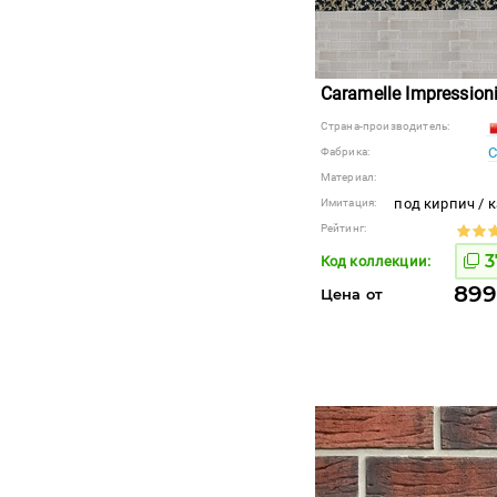
Caramelle Impression
Страна-производитель:
C
Фабрика:
Материал:
под кирпич / 
Имитация:
Рейтинг:
3
Код коллекции:
899
Цена от