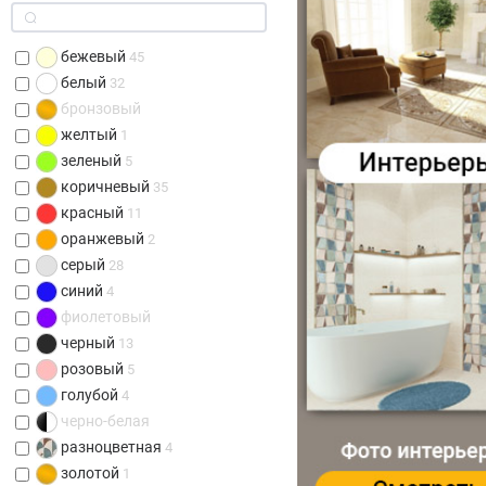
бежевый
45
белый
32
бронзовый
желтый
1
зеленый
5
коричневый
35
красный
11
оранжевый
2
серый
28
синий
4
фиолетовый
черный
13
розовый
5
голубой
4
черно-белая
разноцветная
4
золотой
1