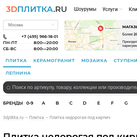
3D
ПЛИТКА
.RU
Шоурумы
Услуги
Кл
+7 (495) 966-18-01
ПН-ПТ
8:00—20:00
СБ-ВС
8:00—20:00
ПЛИТКА
КЕРАМОГРАНИТ
МОЗАИКА
СТУПЕН
ЛЕПНИНА
БРЕНДЫ
0-9
A
B
C
D
E
F
G
3dplitka.ru
–
Плитка
–
Плитка недорогая под кирпич
Плитка недорогая под ки