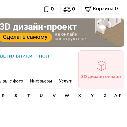
Корзина 0
0
0
СВЕТИЛЬНИКИ
ПОЛ
3D дизайн онлайн
ывы с фото
Интерьеры
Услуги
R
S
T
U
V
W
X
Y
Z
А-Я