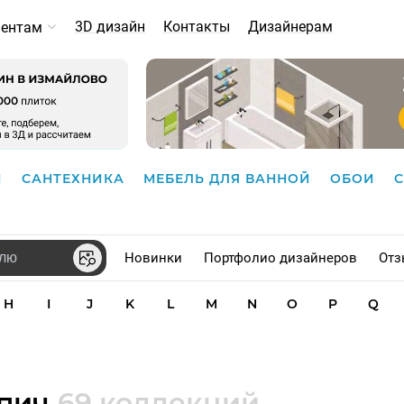
3D дизайн
Контакты
Дизайнерам
иентам
И
САНТЕХНИКА
МЕБЕЛЬ ДЛЯ ВАННОЙ
ОБОИ
Новинки
Портфолио дизайнеров
Отз
H
I
J
K
L
M
N
O
P
Q
рпич
69 коллекций