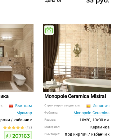
35 руб.
Цена от
ика
Monopole Ceramica Mistral
Вьетнам
Испания
ь:
Страна-производитель:
Мрамор
Monopole Ceramica
Фабрика:
ирпич / кабанчик
10x20, 10x30 см
Размер:
Керамика
Материал:
(12)
под кирпич / кабанчик
Имитация:
207163