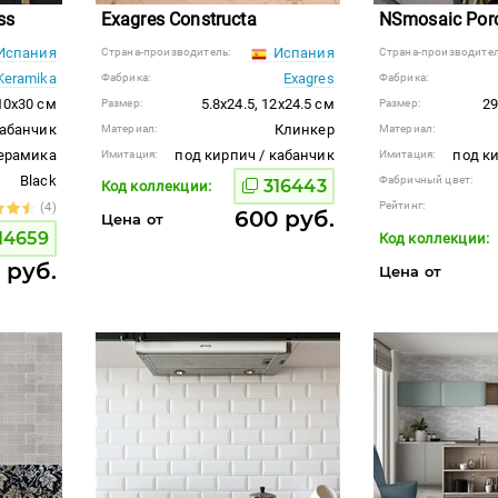
ss
Exagres Constructa
NSmosaic Porc
Испания
Испания
Страна-производитель:
Страна-производител
Keramika
Exagres
Фабрика:
Фабрика:
10x30 см
5.8x24.5, 12x24.5 см
29
Размер:
Размер:
кабанчик
Клинкер
Материал:
Материал:
ерамика
под кирпич / кабанчик
под к
Имитация:
Имитация:
Black
Фабричный цвет:
316443
Код коллекции:
Рейтинг:
(4)
600 руб.
Цена от
14659
Код коллекции:
 руб.
Цена от