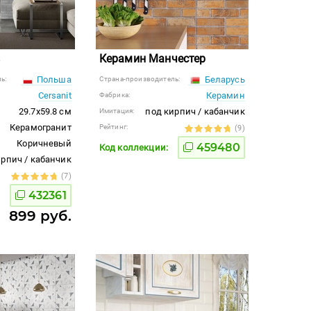
s
Керамин Манчестер
Польша
Беларусь
ь:
Страна-производитель:
Cersanit
Керамин
Фабрика:
29.7x59.8 см
под кирпич / кабанчик
Имитация:
Керамогранит
Рейтинг:
(9)
Коричневый
459480
Код коллекции:
ирпич / кабанчик
(7)
432361
899 руб.