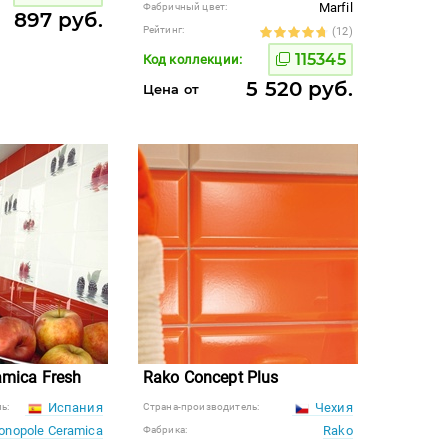
Marfil
Фабричный цвет:
897 руб.
Рейтинг:
(12)
115345
Код коллекции:
5 520 руб.
Цена от
mica Fresh
Rako Concept Plus
Испания
Чехия
ь:
Страна-производитель:
onopole Ceramica
Rako
Фабрика: