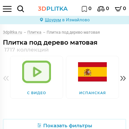
3D
PLITKA
0
0
0
Шоурум
в Измайлово
3dplitka.ru
–
Плитка
–
Плитка под дерево матовая
Плитка под дерево матовая
1717 коллекций
«
»
С ВИДЕО
ИСПАНСКАЯ
Показать фильтры