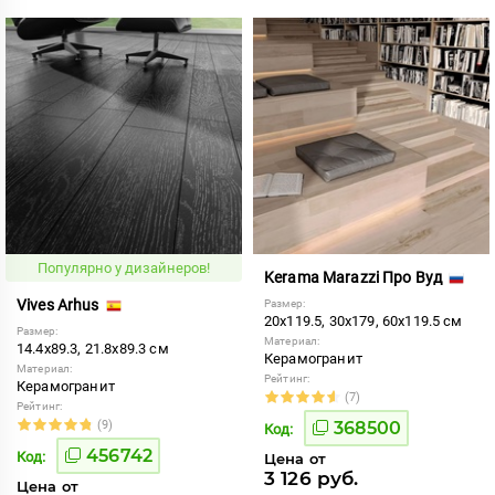
Популярно у дизайнеров!
Kerama Marazzi Про Вуд
Vives Arhus
Размер:
20x119.5, 30x179, 60x119.5 см
Размер:
Материал:
14.4x89.3, 21.8x89.3 см
Керамогранит
Материал:
Рейтинг:
Керамогранит
(7)
Рейтинг:
(9)
368500
Код:
456742
Код:
Цена от
3 126 руб.
Цена от