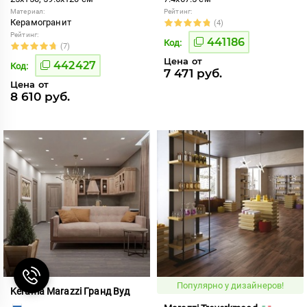
Материал:
Рейтинг:
Керамогранит
(4)
Рейтинг:
441186
Код:
(7)
Цена от
442427
Код:
7 471 руб.
Цена от
8 610 руб.
Популярно у дизайнеров!
Kerama Marazzi Гранд Вуд