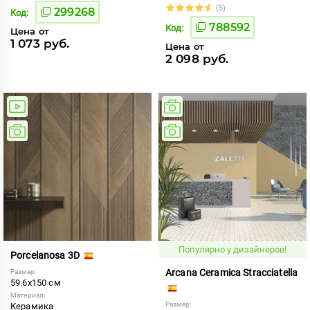
(5)
299268
Код:
788592
Код:
Цена от
1 073 руб.
Цена от
2 098 руб.
Популярно у дизайнеров!
Porcelanosa 3D
Arcana Ceramica Stracciatella
Размер:
59.6x150 см
Материал:
Размер:
Керамика