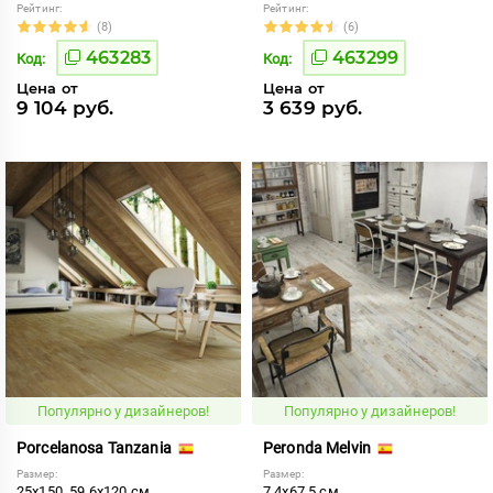
Рейтинг:
Рейтинг:
(8)
(6)
463283
463299
Код:
Код:
Цена от
Цена от
9 104 руб.
3 639 руб.
Популярно у дизайнеров!
Популярно у дизайнеров!
Porcelanosa Tanzania
Peronda Melvin
Размер:
Размер:
25x150, 59.6x120 см
7.4x67.5 см