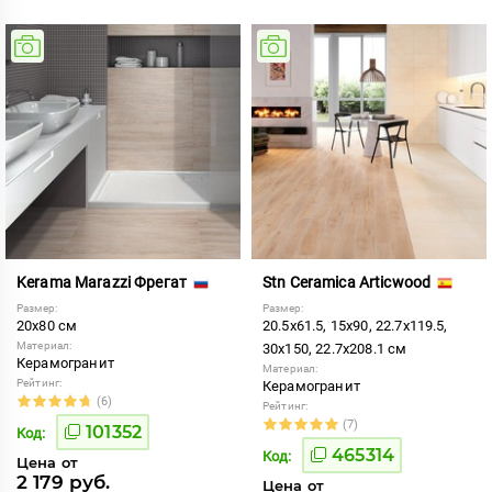
Kerama Marazzi Фрегат
Stn Ceramica Articwood
Размер:
Размер:
20x80 см
20.5x61.5, 15x90, 22.7x119.5,
Материал:
30x150, 22.7x208.1 см
Керамогранит
Материал:
Рейтинг:
Керамогранит
(6)
Рейтинг:
(7)
101352
Код:
465314
Код:
Цена от
2 179 руб.
Цена от