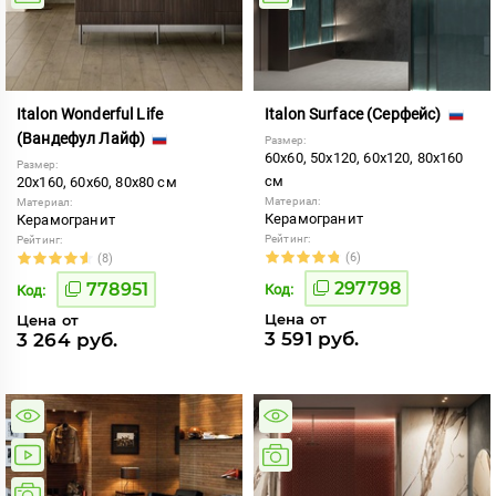
Italon Wonderful Life
Italon Surface (Серфейс)
(Вандефул Лайф)
Размер:
60x60, 50x120, 60x120, 80x160
Размер:
см
20x160, 60x60, 80x80 см
Материал:
Материал:
Керамогранит
Керамогранит
Рейтинг:
Рейтинг:
(6)
(8)
297798
778951
Код:
Код:
Цена от
Цена от
3 591 руб.
3 264 руб.