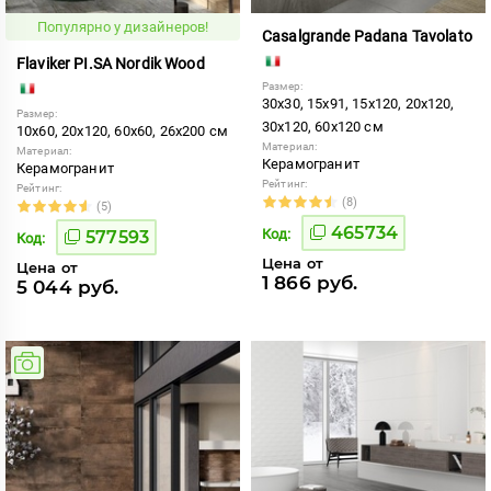
Популярно у дизайнеров!
Casalgrande Padana Tavolato
Flaviker PI.SA Nordik Wood
Размер:
30x30, 15x91, 15x120, 20x120,
Размер:
30x120, 60x120 см
10x60, 20x120, 60x60, 26x200 см
Материал:
Материал:
Керамогранит
Керамогранит
Рейтинг:
Рейтинг:
(8)
(5)
465734
Код:
577593
Код:
Цена от
Цена от
1 866 руб.
5 044 руб.