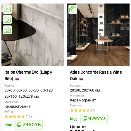
Italon Charme Evo (Шарм
Atlas Concorde Russia Wine
Эво)
Oak
Размер:
Размер:
30x60, 60x60, 80x80, 60x120,
20x80, 20x160 см
Материал:
80x160, 120x278 см
Керамогранит
Материал:
Рейтинг:
Керамогранит
(9)
Рейтинг:
(18)
929773
Код:
296078
Код:
Цена от