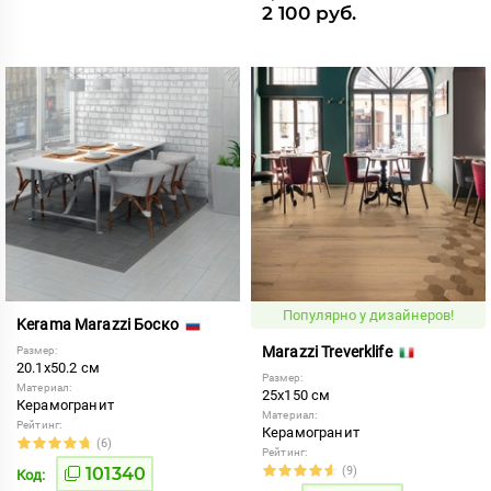
2 100 руб.
Популярно у дизайнеров!
Kerama Marazzi Боско
Marazzi Treverklife
Размер:
20.1x50.2 см
Размер:
Материал:
25x150 см
Керамогранит
Материал:
Рейтинг:
Керамогранит
(6)
Рейтинг:
101340
(9)
Код: