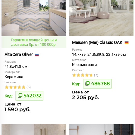
Гарантия лучшей цены и
Meissen (Mei) Classic OAK
доставка 0р. от 100 000р.
Размер:
AltaCera Oliver
14.7x89, 21.8x89.8, 22.1x89 см
Материал:
Размер:
Керамогранит
41.8x41.8 см
Рейтинг:
Материал:
(7)
Керамика
Рейтинг:
486768
Код:
(5)
Цена от
542032
Код:
2 205 руб.
Цена от
1 590 руб.