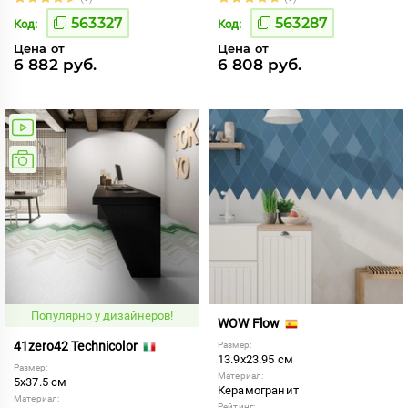
563327
563287
Код:
Код:
Цена от
Цена от
6 882 руб.
6 808 руб.
Популярно у дизайнеров!
WOW Flow
41zero42 Technicolor
Размер:
13.9x23.95 см
Размер:
Материал:
5x37.5 см
Керамогранит
Материал:
Рейтинг: