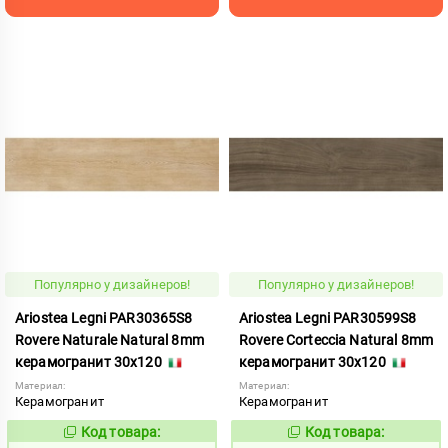
Популярно у дизайнеров!
Популярно у дизайнеров!
Ariostea Legni PAR30365S8
Ariostea Legni PAR30599S8
Rovere Naturale Natural 8mm
Rovere Corteccia Natural 8mm
керамогранит 30x120
керамогранит 30x120
Материал:
Материал:
Керамогранит
Керамогранит
Код товара:
Код товара:
1000304
1000310
Код:
Код: