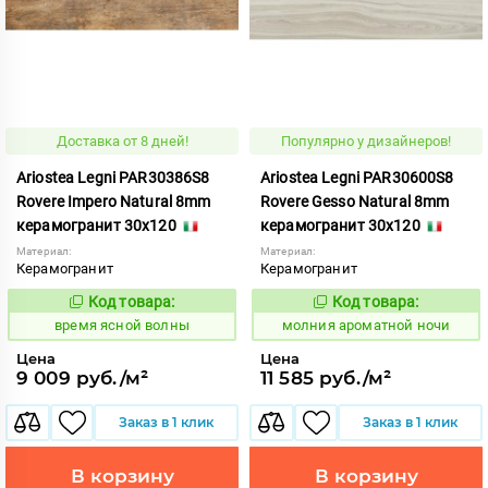
Доставка от 8 дней!
Популярно у дизайнеров!
Ariostea Legni PAR30386S8
Ariostea Legni PAR30600S8
Rovere Impero Natural 8mm
Rovere Gesso Natural 8mm
керамогранит 30x120
керамогранит 30x120
Материал:
Материал:
Керамогранит
Керамогранит
Код товара:
Код товара:
234262
1000311
Код:
Код:
время ясной волны
молния ароматной ночи
Цена
Цена
9 009 руб./м²
11 585 руб./м²
Заказ в 1 клик
Заказ в 1 клик
В корзину
В корзину