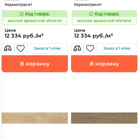
Керамогранит
Керамогранит
Код товара:
Код товара:
1000313
1000312
Код:
Код:
молния ароматной области
молния ароматной обители
Цена
Цена
12 334 руб./м²
12 334 руб./м²
Заказ в 1 клик
Заказ в 1 клик
В корзину
В корзину