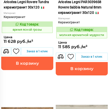
Ariostea Legni Rovere Tundra
Ariostea Legni PAR30396S8
керамогранит 30x120
Rovere Sabbia Natural 8mm
керамогранит 30x120
Материал:
Керамогранит
Материал:
Керамогранит
Код товара:
234269
Код:
время ясной грозы
Код товара:
1000305
Код:
молния ароматной мудрости
Цена
11 628 руб./м²
Цена
11 585 руб./м²
Заказ в 1 клик
Заказ в 1 клик
В корзину
В корзину