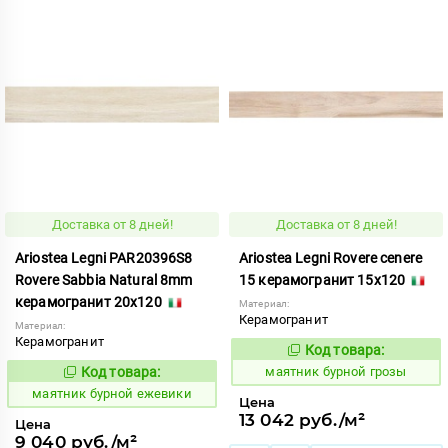
Доставка от 8 дней!
Доставка от 8 дней!
Ariostea Legni PAR20396S8
Ariostea Legni Rovere cenere
Rovere Sabbia Natural 8mm
15 керамогранит 15x120
керамогранит 20x120
Материал:
Керамогранит
Материал:
Керамогранит
Код товара:
922769
Код:
Код товара:
маятник бурной грозы
922774
Код:
маятник бурной ежевики
Цена
13 042 руб./м²
Цена
9 040 руб./м²