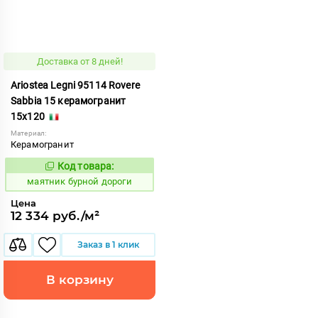
Доставка от 8 дней!
Ariostea Legni 95114 Rovere
Sabbia 15 керамогранит
15x120
Материал:
Керамогранит
Код товара:
922772
Код:
маятник бурной дороги
Цена
12 334 руб./м²
Заказ в 1 клик
В корзину