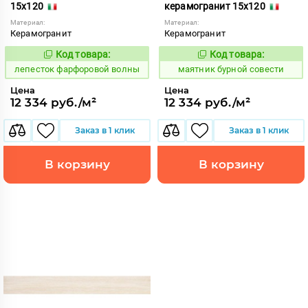
15x120
керамогранит 15x120
Материал:
Материал:
Керамогранит
Керамогранит
Код товара:
Код товара:
873262
922773
Код:
Код:
лепесток фарфоровой волны
маятник бурной совести
Цена
Цена
12 334 руб./м²
12 334 руб./м²
Заказ в 1 клик
Заказ в 1 клик
В корзину
В корзину