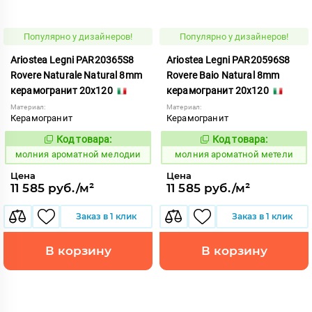
Популярно у дизайнеров!
Популярно у дизайнеров!
Ariostea Legni PAR20365S8
Ariostea Legni PAR20596S8
Rovere Naturale Natural 8mm
Rovere Baio Natural 8mm
керамогранит 20x120
керамогранит 20x120
Материал:
Материал:
Керамогранит
Керамогранит
Код товара:
Код товара:
1000298
1000300
Код:
Код:
молния ароматной мелодии
молния ароматной метели
Цена
Цена
11 585 руб./м²
11 585 руб./м²
Заказ в 1 клик
Заказ в 1 клик
В корзину
В корзину