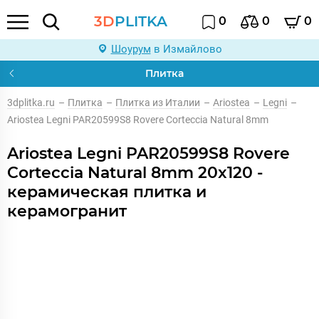
3D
PLITKA
0
0
0
Шоурум
в Измайлово
Плитка
3dplitka.ru
–
Плитка
–
Плитка из Италии
–
Ariostea
–
Legni
–
Ariostea Legni PAR20599S8 Rovere Corteccia Natural 8mm
Ariostea Legni PAR20599S8 Rovere
Corteccia Natural 8mm 20x120 -
керамическая плитка и
керамогранит