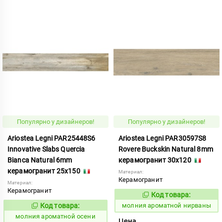
Популярно у дизайнеров!
Популярно у дизайнеров!
Ariostea Legni PAR25448S6
Ariostea Legni PAR30597S8
Innovative Slabs Quercia
Rovere Buckskin Natural 8mm
Bianca Natural 6mm
керамогранит 30x120
керамогранит 25x150
Материал:
Керамогранит
Материал:
Керамогранит
Код товара:
1000309
Код:
Код товара:
молния ароматной нирваны
1000315
Код:
молния ароматной осени
Цена