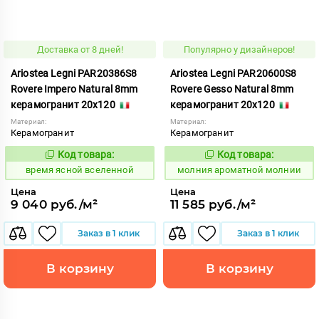
Доставка от 8 дней!
Популярно у дизайнеров!
Ariostea Legni PAR20386S8
Ariostea Legni PAR20600S8
Rovere Impero Natural 8mm
Rovere Gesso Natural 8mm
керамогранит 20x120
керамогранит 20x120
Материал:
Материал:
Керамогранит
Керамогранит
Код товара:
Код товара:
234263
1000303
Код:
Код:
время ясной вселенной
молния ароматной молнии
Цена
Цена
9 040 руб./м²
11 585 руб./м²
Заказ в 1 клик
Заказ в 1 клик
В корзину
В корзину