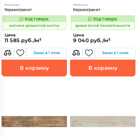
Материал:
Материал:
Керамогранит
Керамогранит
Код товара:
Код товара:
1000301
234254
Код:
Код:
молния ароматной мечты
время ясной безмятежности
Цена
Цена
11 585 руб./м²
9 040 руб./м²
Заказ в 1 клик
Заказ в 1 клик
В корзину
В корзину