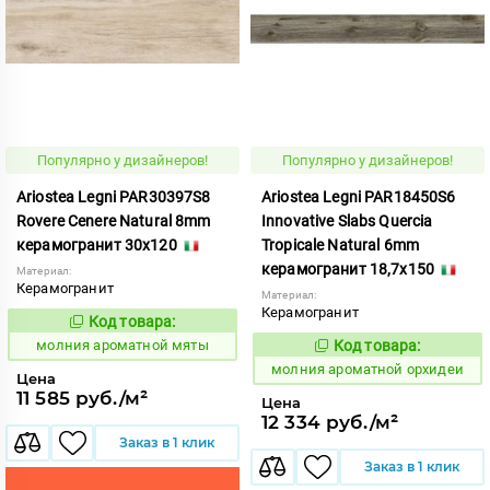
Популярно у дизайнеров!
Популярно у дизайнеров!
Ariostea Legni PAR30397S8
Ariostea Legni PAR18450S6
Rovere Cenere Natural 8mm
Innovative Slabs Quercia
керамогранит 30x120
Tropicale Natural 6mm
керамогранит 18,7x150
Материал:
Керамогранит
Материал:
Керамогранит
Код товара:
1000306
Код:
молния ароматной мяты
Код товара:
1000314
Код:
молния ароматной орхидеи
Цена
11 585 руб./м²
Цена
12 334 руб./м²
Заказ в 1 клик
Заказ в 1 клик