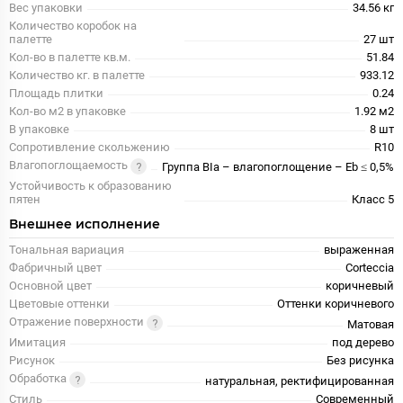
Вес упаковки
34.56 кг
Количество коробок на
палетте
27 шт
Кол-во в палетте кв.м.
51.84
Количество кг. в палетте
933.12
Площадь плитки
0.24
Кол-во м2 в упаковке
1.92 м2
В упаковке
8 шт
Сопротивление скольжению
R10
Влагопоглощаемость
Группа BIa – влагопоглощение – Eb ≤ 0,5%
Устойчивость к образованию
пятен
Класс 5
Внешнее исполнение
Тональная вариация
выраженная
Фабричный цвет
Corteccia
Основной цвет
коричневый
Цветовые оттенки
Оттенки коричневого
Отражение поверхности
Матовая
Имитация
под дерево
Рисунок
Без рисунка
Обработка
натуральная, ректифицированная
Стиль
Современный