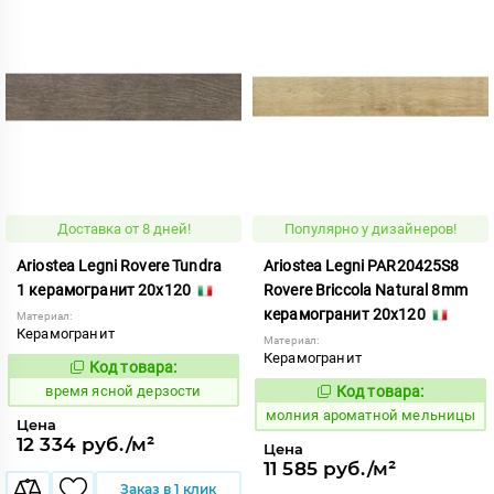
Доставка от 8 дней!
Популярно у дизайнеров!
Ariostea Legni Rovere Tundra
Ariostea Legni PAR20425S8
1 керамогранит 20x120
Rovere Briccola Natural 8mm
керамогранит 20x120
Материал:
Керамогранит
Материал:
Керамогранит
Код товара:
234270
Код:
время ясной дерзости
Код товара:
1000299
Код:
молния ароматной мельницы
Цена
12 334 руб./м²
Цена
11 585 руб./м²
Заказ в 1 клик