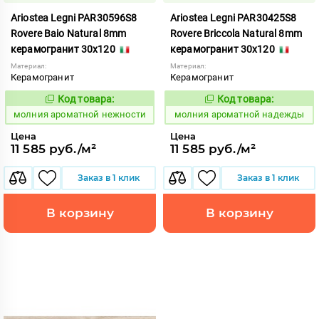
Ariostea Legni PAR30596S8
Ariostea Legni PAR30425S8
Rovere Baio Natural 8mm
Rovere Briccola Natural 8mm
керамогранит 30x120
керамогранит 30x120
Материал:
Материал:
Керамогранит
Керамогранит
Код товара:
Код товара:
1000308
1000307
Код:
Код:
молния ароматной нежности
молния ароматной надежды
Цена
Цена
11 585 руб./м²
11 585 руб./м²
Заказ в 1 клик
Заказ в 1 клик
В корзину
В корзину