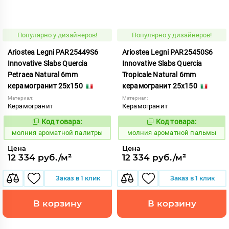
Популярно у дизайнеров!
Популярно у дизайнеров!
Ariostea Legni PAR25449S6
Ariostea Legni PAR25450S6
Innovative Slabs Quercia
Innovative Slabs Quercia
Petraea Natural 6mm
Tropicale Natural 6mm
керамогранит 25x150
керамогранит 25x150
Материал:
Материал:
Керамогранит
Керамогранит
Код товара:
Код товара:
1000316
1000317
Код:
Код:
молния ароматной палитры
молния ароматной пальмы
Цена
Цена
12 334 руб./м²
12 334 руб./м²
Заказ в 1 клик
Заказ в 1 клик
В корзину
В корзину