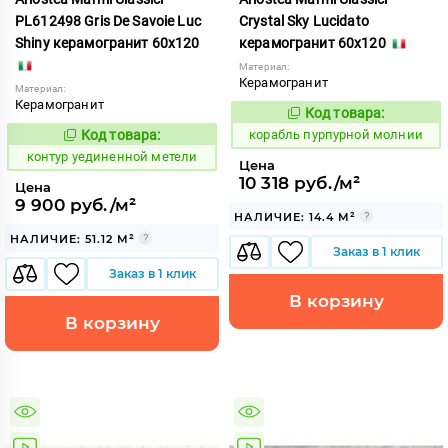
PL612498 Gris De Savoie Luc
Crystal Sky Lucidato
Shiny керамогранит 60x120
керамогранит 60x120
Материал:
Керамогранит
Материал:
Керамогранит
Код товара:
775053
Код:
Код товара:
корабль пурпурной молнии
763550
Код:
контур уединенной метели
Цена
10 318 руб./м²
Цена
9 900 руб./м²
НАЛИЧИЕ: 14.4 М²
НАЛИЧИЕ: 51.12 М²
Заказ в 1 клик
Заказ в 1 клик
В корзину
В корзину