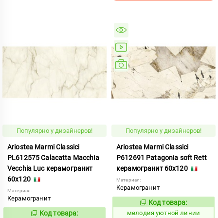
Популярно у дизайнеров!
Популярно у дизайнеров!
Ariostea Marmi Classici
Ariostea Marmi Classici
PL612575 Calacatta Macchia
P612691 Patagonia soft Rett
Vecchia Luc керамогранит
керамогранит 60x120
60x120
Материал:
Керамогранит
Материал:
Керамогранит
Код товара:
966919
Код:
Код товара:
мелодия уютной линии
823576
Код: