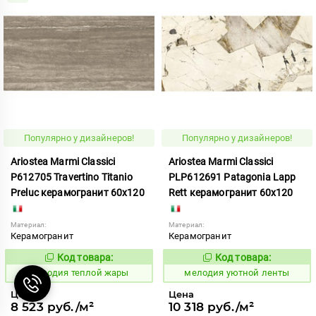
Популярно у дизайнеров!
Популярно у дизайнеров!
Ariostea Marmi Classici
Ariostea Marmi Classici
P612705 Travertino Titanio
PLP612691 Patagonia Lapp
Preluc керамогранит 60x120
Rett керамогранит 60x120
Материал:
Материал:
Керамогранит
Керамогранит
Код товара:
Код товара:
965650
966918
Код:
Код:
мелодия теплой жары
мелодия уютной ленты
Цена
Цена
8 523 руб./м²
10 318 руб./м²