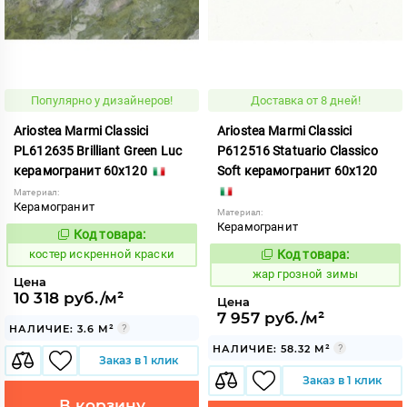
Популярно у дизайнеров!
Доставка от 8 дней!
Ariostea Marmi Classici
Ariostea Marmi Classici
PL612635 Brilliant Green Luc
P612516 Statuario Classico
керамогранит 60x120
Soft керамогранит 60x120
Материал:
Керамогранит
Материал:
Керамогранит
Код товара:
801414
Код:
костер искренной краски
Код товара:
362157
Код:
жар грозной зимы
Цена
10 318 руб./м²
Цена
7 957 руб./м²
НАЛИЧИЕ: 3.6 М²
НАЛИЧИЕ: 58.32 М²
Заказ в 1 клик
Заказ в 1 клик
В корзину