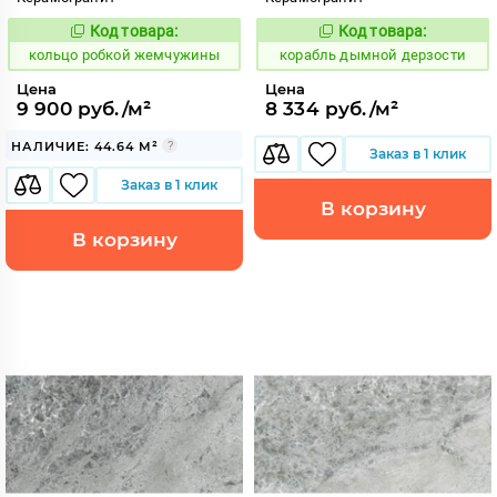
Код товара:
Код товара:
744151
768895
Код:
Код:
кольцо робкой жемчужины
корабль дымной дерзости
Цена
Цена
9 900 руб./м²
8 334 руб./м²
НАЛИЧИЕ: 44.64 М²
Заказ в 1 клик
Заказ в 1 клик
В корзину
В корзину