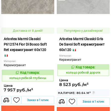
Доставка от 8 дней!
Популярно у дизайнеров!
Ariostea Marmi Classici
Ariostea Marmi Classici Gris
P612574 Fior Di Bosco Soft
De Savoi Soft керамогранит
Ret керамогранит 60x120
60x120
Материал:
Керамогранит
Материал:
Керамогранит
Код товара:
744147
Код:
Код товара:
кольцо робкой дороги
744142
Код:
кольцо робкой глубины
Цена
8 523 руб./м²
Цена
7 957 руб./м²
НАЛИЧИЕ: 80.64 М²
Заказ в 1 клик
Заказ в 1 клик