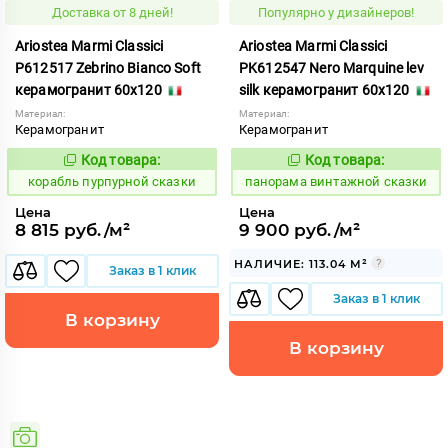
Доставка от 8 дней!
Популярно у дизайнеров!
Ariostea Marmi Classici
Ariostea Marmi Classici
P612517 Zebrino Bianco Soft
PK612547 Nero Marquine lev
керамогранит 60x120
silk керамогранит 60x120
Материал:
Материал:
Керамогранит
Керамогранит
Код товара:
Код товара:
775090
533215
Код:
Код:
корабль пурпурной сказки
панорама винтажной сказки
Цена
Цена
8 815 руб./м²
9 900 руб./м²
НАЛИЧИЕ: 113.04 М²
Заказ в 1 клик
Заказ в 1 клик
В корзину
В корзину