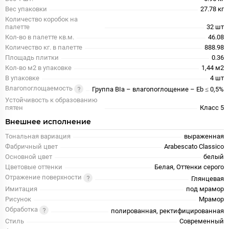
Вес упаковки
27.78 кг
Количество коробок на
палетте
32 шт
Кол-во в палетте кв.м.
46.08
Количество кг. в палетте
888.98
Площадь плитки
0.36
Кол-во м2 в упаковке
1,44 м2
В упаковке
4 шт
Влагопоглощаемость
Группа BIa – влагопоглощение – Eb ≤ 0,5%
Устойчивость к образованию
пятен
Класс 5
Внешнее исполнение
Тональная вариация
выраженная
Фабричный цвет
Arabescato Classico
Основной цвет
белый
Цветовые оттенки
Белая, Оттенки серого
Отражение поверхности
Глянцевая
Имитация
под мрамор
Рисунок
Мрамор
Обработка
полированная, ректифицированная
Стиль
Современный