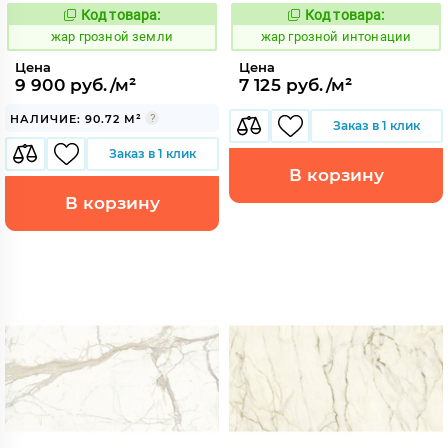
Код товара:
Код товара:
362155
362158
Код:
Код:
жар грозной земли
жар грозной интонации
Цена
Цена
9 900 руб./м²
7 125 руб./м²
НАЛИЧИЕ: 90.72 М²
Заказ в 1 клик
Заказ в 1 клик
В корзину
В корзину