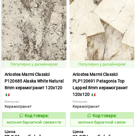
Популярно у дизайнеров!
Популярно у дизайнеров!
Ariostea Marmi Classici
Ariostea Marmi Classici
P120685 Alaska White Natural
PLP120691 Patagonia Top
8mm керамогранит 120x120
Lapped 8mm керамогранит
120x120
Материал:
Материал:
Керамогранит
Керамогранит
Код товара:
Код товара:
1000458
1000461
Код:
Код:
молния бархатной свежести
молния бархатной связи
Цена
Цена