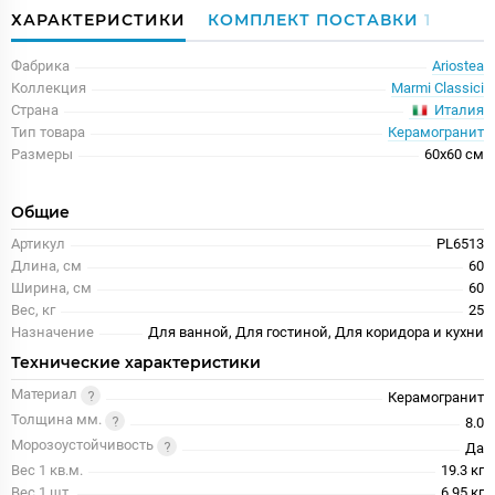
ХАРАКТЕРИСТИКИ
КОМПЛЕКТ ПОСТАВКИ
1
Фабрика
Ariostea
Коллекция
Marmi Classici
Италия
Страна
Тип товара
Керамогранит
Размеры
60x60 см
Общие
Артикул
PL6513
Длина, см
60
Ширина, см
60
Вес, кг
25
Назначение
Для ванной, Для гостиной, Для коридора и кухни
Технические характеристики
Материал
Керамогранит
Толщина мм.
8.0
Морозоустойчивость
Да
Вес 1 кв.м.
19.3 кг
Вес 1 шт.
6.95 кг