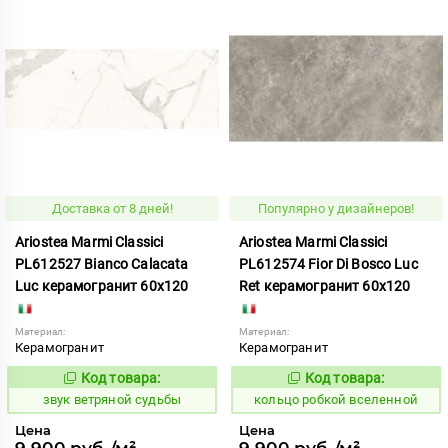
Доставка от 8 дней!
Популярно у дизайнеров!
Ariostea Marmi Classici
Ariostea Marmi Classici
PL612527 Bianco Calacata
PL612574 Fior Di Bosco Luc
Luc керамогранит 60x120
Ret керамогранит 60x120
Материал:
Материал:
Керамогранит
Керамогранит
Код товара:
Код товара:
470224
744138
Код:
Код:
звук ветряной судьбы
кольцо робкой вселенной
Цена
Цена
9 900 руб./м²
9 900 руб./м²