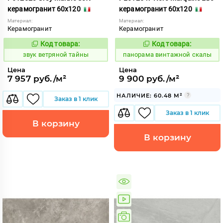
керамогранит 60x120
керамогранит 60x120
Материал:
Материал:
Керамогранит
Керамогранит
Код товара:
Код товара:
470226
533216
Код:
Код:
звук ветряной тайны
панорама винтажной скалы
Цена
Цена
7 957 руб./м²
9 900 руб./м²
НАЛИЧИЕ: 60.48 М²
Заказ в 1 клик
Заказ в 1 клик
В корзину
В корзину