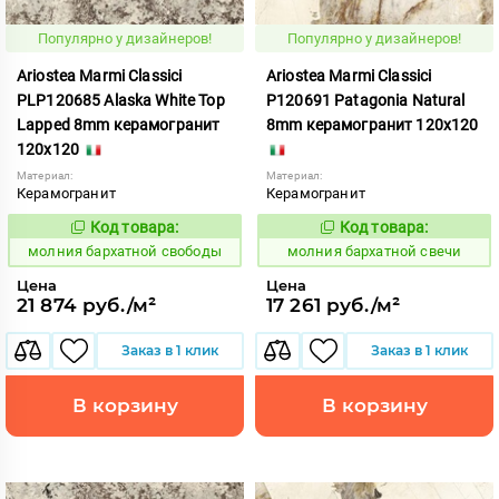
Популярно у дизайнеров!
Популярно у дизайнеров!
Ariostea Marmi Classici
Ariostea Marmi Classici
PLP120685 Alaska White Top
P120691 Patagonia Natural
Lapped 8mm керамогранит
8mm керамогранит 120x120
120x120
Материал:
Материал:
Керамогранит
Керамогранит
Код товара:
Код товара:
1000460
1000459
Код:
Код:
молния бархатной свободы
молния бархатной свечи
Цена
Цена
21 874 руб./м²
17 261 руб./м²
Заказ в 1 клик
Заказ в 1 клик
В корзину
В корзину