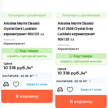
Популярно у дизайнеров!
Популярно у дизайнеров!
Ariostea Marmi Classici
Ariostea Marmi Classici
Crystal Dark Lucidato
PL612608 Crystal Grey
керамогранит 60x120
Lucidato керамогранит
60x120
Материал:
Керамогранит
Материал:
Керамогранит
Код товара:
775051
Код:
корабль пурпурной мечты
Код товара:
775052
Код:
корабль пурпурной миссии
Цена
10 318 руб./м²
Цена
10 318 руб./м²
НАЛИЧИЕ: 45.36 М²
НАЛИЧИЕ: 20.16 М²
Заказ в 1 клик
Заказ в 1 клик
В корзину
В корзину