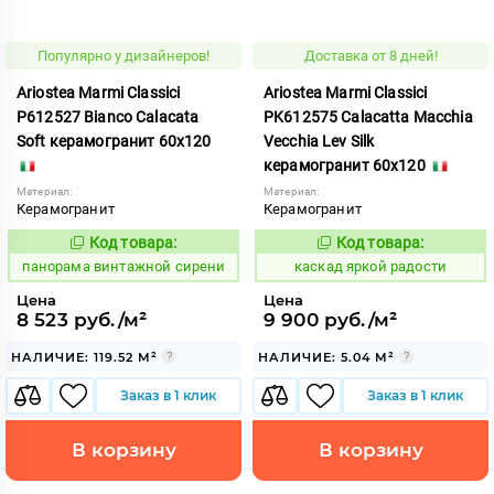
Популярно у дизайнеров!
Доставка от 8 дней!
Ariostea Marmi Classici
Ariostea Marmi Classici
P612527 Bianco Calacata
PK612575 Calacatta Macchia
Soft керамогранит 60x120
Vecchia Lev Silk
керамогранит 60x120
Материал:
Материал:
Керамогранит
Керамогранит
Код товара:
Код товара:
533214
632077
Код:
Код:
панорама винтажной сирени
каскад яркой радости
Цена
Цена
8 523 руб./м²
9 900 руб./м²
НАЛИЧИЕ: 119.52 М²
НАЛИЧИЕ: 5.04 М²
Заказ в 1 клик
Заказ в 1 клик
В корзину
В корзину