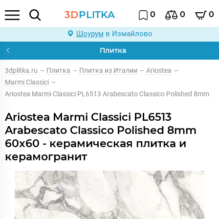
3D
PLITKA
0
0
0
Шоурум
в Измайлово
Плитка
3dplitka.ru
–
Плитка
–
Плитка из Италии
–
Ariostea
–
Marmi Classici
–
Ariostea Marmi Classici PL6513 Arabescato Classico Polished 8mm
Ariostea Marmi Classici PL6513
Arabescato Classico Polished 8mm
60x60 - керамическая плитка и
керамогранит