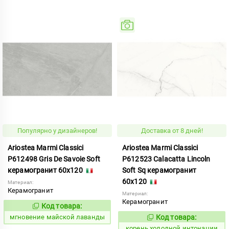
Популярно у дизайнеров!
Доставка от 8 дней!
Ariostea Marmi Classici
Ariostea Marmi Classici
P612498 Gris De Savoie Soft
P612523 Calacatta Lincoln
керамогранит 60x120
Soft Sq керамогранит
60x120
Материал:
Керамогранит
Материал:
Керамогранит
Код товара:
943916
Код:
мгновение майской лаванды
Код товара:
795408
Код:
корень холодной интонации