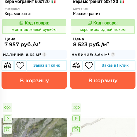
керамогранит 60x120
керамогранит 60x120
Материал:
Материал:
Керамогранит
Керамогранит
Код товара:
Код товара:
925349
795409
Код:
Код:
маятник живой судьбы
корень холодной искры
Цена
Цена
7 957 руб./м²
8 523 руб./м²
НАЛИЧИЕ: 8.64 М²
НАЛИЧИЕ: 8.64 М²
Заказ в 1 клик
Заказ в 1 клик
В корзину
В корзину