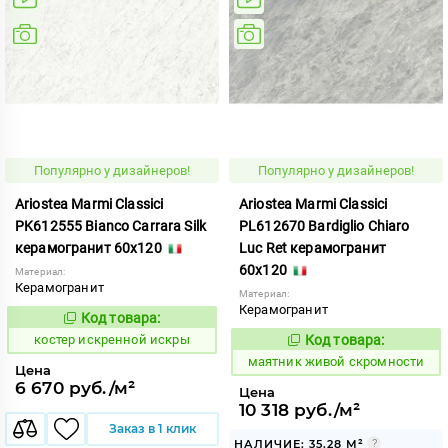
Популярно у дизайнеров!
Популярно у дизайнеров!
Ariostea Marmi Classici
Ariostea Marmi Classici
PK612555 Bianco Carrara Silk
PL612670 Bardiglio Chiaro
керамогранит 60x120
Luc Ret керамогранит
60x120
Материал:
Керамогранит
Материал:
Керамогранит
Код товара:
801409
Код:
костер искренной искры
Код товара:
925343
Код:
маятник живой скромности
Цена
6 670 руб./м²
Цена
10 318 руб./м²
Заказ в 1 клик
НАЛИЧИЕ: 35.28 М²