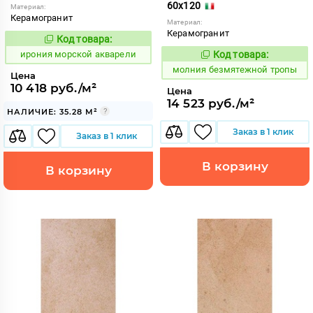
60x120
Материал:
Керамогранит
Материал:
Керамогранит
Код товара:
1101250
Код:
ирония морской акварели
Код товара:
1000608
Код:
молния безмятежной тропы
Цена
10 418 руб./м²
Цена
14 523 руб./м²
НАЛИЧИЕ: 35.28 М²
Заказ в 1 клик
Заказ в 1 клик
В корзину
В корзину