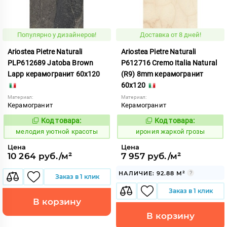
Популярно у дизайнеров!
Доставка от 8 дней!
Ariostea Pietre Naturali
Ariostea Pietre Naturali
PLP612689 Jatoba Brown
P612716 Cremo Italia Natural
Lapp керамогранит 60x120
(R9) 8mm керамогранит
60x120
Материал:
Материал:
Керамогранит
Керамогранит
Код товара:
Код товара:
966915
1097269
Код:
Код:
мелодия уютной красоты
ирония жаркой грозы
Цена
Цена
10 264 руб./м²
7 957 руб./м²
НАЛИЧИЕ: 92.88 М²
Заказ в 1 клик
Заказ в 1 клик
В корзину
В корзину