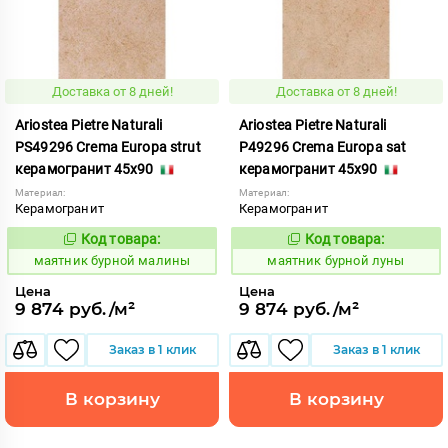
Доставка от 8 дней!
Доставка от 8 дней!
Ariostea Pietre Naturali
Ariostea Pietre Naturali
PS49296 Crema Europa strut
P49296 Crema Europa sat
керамогранит 45x90
керамогранит 45x90
Материал:
Материал:
Керамогранит
Керамогранит
Код товара:
Код товара:
922796
922795
Код:
Код:
маятник бурной малины
маятник бурной луны
Цена
Цена
9 874 руб./м²
9 874 руб./м²
Заказ в 1 клик
Заказ в 1 клик
В корзину
В корзину