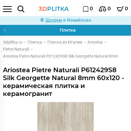
3D
PLITKA
0
0
0
Шоурум
в Измайлово
Плитка
3dplitka.ru
–
Плитка
–
Плитка из Италии
–
Ariostea
–
Pietre Naturali
–
Ariostea Pietre Naturali P612429S8 Silk Georgette Natural 8mm
Ariostea Pietre Naturali P612429S8
Silk Georgette Natural 8mm 60x120 -
керамическая плитка и
керамогранит