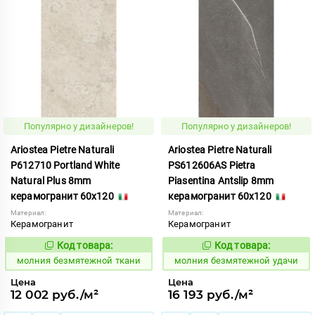
Популярно у дизайнеров!
Популярно у дизайнеров!
Ariostea Pietre Naturali
Ariostea Pietre Naturali
P612710 Portland White
PS612606AS Pietra
Natural Plus 8mm
Piasentina Antslip 8mm
керамогранит 60x120
керамогранит 60x120
Материал:
Материал:
Керамогранит
Керамогранит
Код товара:
Код товара:
1000605
1000610
Код:
Код:
молния безмятежной ткани
молния безмятежной удачи
Цена
Цена
12 002 руб./м²
16 193 руб./м²