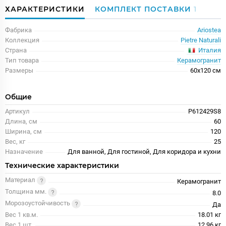
ХАРАКТЕРИСТИКИ
КОМПЛЕКТ ПОСТАВКИ
1
Фабрика
Ariostea
Коллекция
Pietre Naturali
Италия
Страна
Тип товара
Керамогранит
Размеры
60x120 см
Общие
Артикул
P612429S8
Длина, см
60
Ширина, см
120
Вес, кг
25
Назначение
Для ванной, Для гостиной, Для коридора и кухни
Технические характеристики
Материал
Керамогранит
Толщина мм.
8.0
Морозоустойчивость
Да
Вес 1 кв.м.
18.01 кг
Вес 1 шт.
12.96 кг