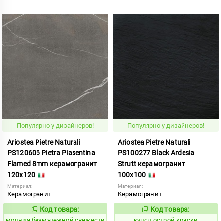
Популярно у дизайнеров!
Популярно у дизайнеров!
Ariostea Pietre Naturali
Ariostea Pietre Naturali
PS120606 Pietra Piasentina
PS100277 Black Ardesia
Flamed 8mm керамогранит
Strutt керамогранит
120x120
100x100
Материал:
Материал:
Керамогранит
Керамогранит
Код товара:
Код товара:
1000583
852289
Код:
Код:
молния безмятежной свежести
купол острой краски