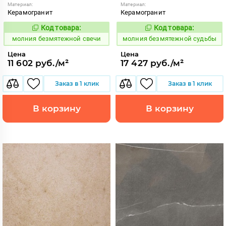
Материал:
Материал:
Керамогранит
Керамогранит
Код товара:
Код товара:
1000584
1000599
Код:
Код:
молния безмятежной свечи
молния безмятежной судьбы
Цена
Цена
11 602 руб./м²
17 427 руб./м²
Заказ в 1 клик
Заказ в 1 клик
В корзину
В корзину