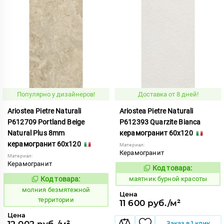
Популярно у дизайнеров!
Доставка от 8 дней!
Ariostea Pietre Naturali
Ariostea Pietre Naturali
P612709 Portland Beige
P612393 Quarzite Bianca
Natural Plus 8mm
керамогранит 60x120
керамогранит 60x120
Материал:
Керамогранит
Материал:
Керамогранит
Код товара:
922790
Код:
Код товара:
маятник бурной красоты
1000604
Код:
молния безмятежной
Цена
территории
11 600 руб./м²
Цена
12 002 руб./м²
Заказ в 1 клик