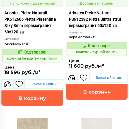
Популярно у дизайнеров!
Доставка от 8 дней!
Ariostea Pietre Naturali
Ariostea Pietre Naturali
PK612606 Pietra Piasentina
PS612392 Pietra Sintra strut
Silky 8mm керамогранит
керамогранит 60x120
60x120
Материал:
Керамогранит
Материал:
Керамогранит
Код товара:
922793
Код:
Код товара:
маятник бурной ленты
1000606
Код:
молния безмятежной тоски
Цена
11 600 руб./м²
Цена
18 596 руб./м²
Заказ в 1 клик
Заказ в 1 клик
В корзину
В корзину