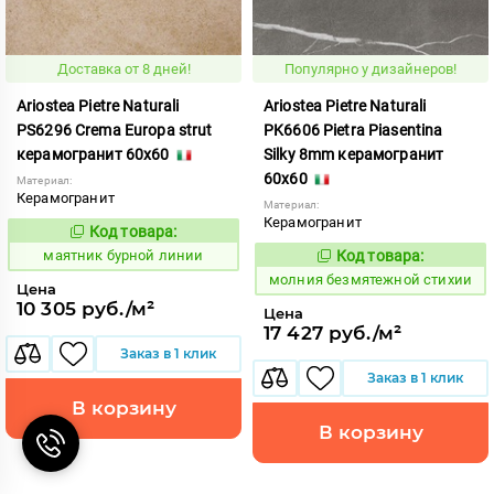
Доставка от 8 дней!
Популярно у дизайнеров!
Ariostea Pietre Naturali
Ariostea Pietre Naturali
PS6296 Crema Europa strut
PK6606 Pietra Piasentina
керамогранит 60x60
Silky 8mm керамогранит
60x60
Материал:
Керамогранит
Материал:
Керамогранит
Код товара:
922794
Код:
маятник бурной линии
Код товара:
1000598
Код:
молния безмятежной стихии
Цена
10 305 руб./м²
Цена
17 427 руб./м²
Заказ в 1 клик
Заказ в 1 клик
В корзину
В корзину