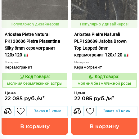
Популярно у дизайнеров!
Популярно у дизайнеров!
Ariostea Pietre Naturali
Ariostea Pietre Naturali
PK120606 Pietra Piasentina
PLP120689 Jatoba Brown
Silky 8mm керамогранит
Top Lapped 8mm
120x120
керамогранит 120x120
Материал:
Материал:
Керамогранит
Керамогранит
Код товара:
Код товара:
1000581
1000582
Код:
Код:
молния безмятежной астры
молния безмятежной росы
Цена
Цена
22 085 руб./м²
22 085 руб./м²
Заказ в 1 клик
Заказ в 1 клик
В корзину
В корзину