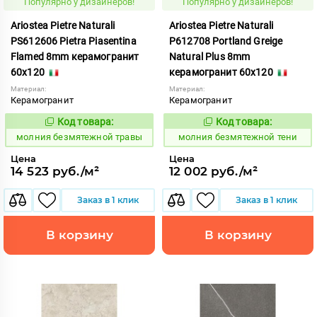
Популярно у дизайнеров!
Популярно у дизайнеров!
Ariostea Pietre Naturali
Ariostea Pietre Naturali
PS612606 Pietra Piasentina
P612708 Portland Greige
Flamed 8mm керамогранит
Natural Plus 8mm
60x120
керамогранит 60x120
Материал:
Материал:
Керамогранит
Керамогранит
Код товара:
Код товара:
1000607
1000603
Код:
Код:
молния безмятежной травы
молния безмятежной тени
Цена
Цена
14 523 руб./м²
12 002 руб./м²
Заказ в 1 клик
Заказ в 1 клик
В корзину
В корзину