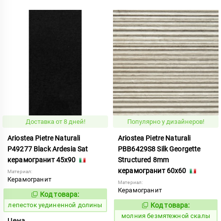
Доставка от 8 дней!
Популярно у дизайнеров!
Ariostea Pietre Naturali
Ariostea Pietre Naturali
P49277 Black Ardesia Sat
PBB6429S8 Silk Georgette
керамогранит 45x90
Structured 8mm
керамогранит 60x60
Материал:
Керамогранит
Материал:
Керамогранит
Код товара:
872896
Код:
лепесток уединенной долины
Код товара:
1000591
Код:
молния безмятежной скалы
Цена