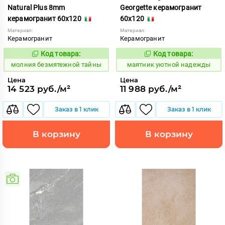
Natural Plus 8mm
Georgette керамогранит
керамогранит 60x120
60x120
Материал:
Материал:
Керамогранит
Керамогранит
Код товара:
Код товара:
1000601
935682
Код:
Код:
молния безмятежной тайны
маятник уютной надежды
Цена
Цена
14 523 руб./м²
11 988 руб./м²
Заказ в 1 клик
Заказ в 1 клик
В корзину
В корзину