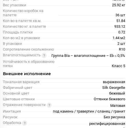
Вес упаковки
25.92 кг
Количество коробок на
палетте
36 шт
Кол-во в палетте кв.м.
51.84
Количество кг. в палетте
933.12
Площадь плитки
0.72
Кол-во м2 в упаковке
1.44 м2
В упаковке
2 шт
Сопротивление скольжению
R10
Влагопоглощаемость
Группа BIa – влагопоглощение – Eb ≤ 0,5%
Устойчивость к образованию
пятен
Класс 5
Внешнее исполнение
Тональная вариация
выраженная
Фабричный цвет
Silk Georgette
Основной цвет
бежевый
Цветовые оттенки
Оттенки бежевого
Отражение поверхности
Матовая
Имитация
под камень / травертин / сланец / гранит
Рисунок
Без рисунка
Обработка
ректифицированная