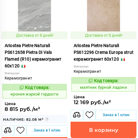
Доставка от 8 дней!
Доставка от 8 дней!
Ariostea Pietre Naturali
Ariostea Pietre Naturali
PS612658 Pietra Di Vals
PS612296 Crema Europa strut
Flamed (R10) керамогранит
керамогранит 60x120
60x120
Материал:
Керамогранит
Материал:
Керамогранит
Код товара:
922792
Код:
Код товара:
маятник бурной ладони
1097268
Код:
ирония жаркой гордости
Цена
12 169 руб./м²
Цена
8 815 руб./м²
Заказ в 1 клик
НАЛИЧИЕ: 82.08 М²
В корзину
Заказ в 1 клик