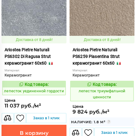
Доставка от 8 дней!
Доставка от 8 дней!
Ariostea Pietre Naturali
Ariostea Pietre Naturali
PS6302 Di Ragusa Strut
PS6259 Piasentina Strut
керамогранит 60x60
керамогранит 60x60
Материал:
Материал:
Керамогранит
Керамогранит
Код товара:
Код товара:
872893
872492
Код:
Код:
лепесток уединенной гордости
лепесток триумфальной
ценности
Цена
11 037 руб./м²
Цена
9 824 руб./м²
Заказ в 1 клик
НАЛИЧИЕ: 1.8 М²
В корзину
Заказ в 1 клик