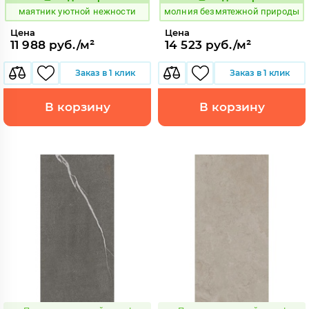
935683
1000600
Код:
Код:
маятник уютной нежности
молния безмятежной природы
Цена
Цена
11 988 руб./м²
14 523 руб./м²
Заказ в 1 клик
Заказ в 1 клик
В корзину
В корзину