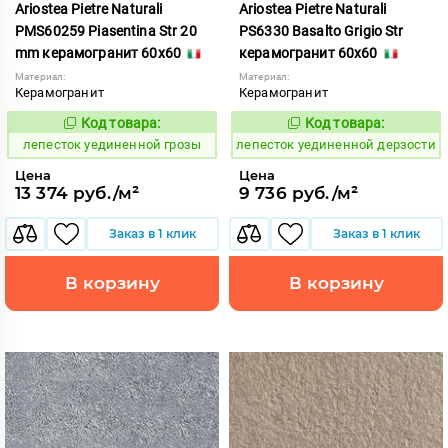
Ariostea Pietre Naturali
Ariostea Pietre Naturali
PMS60259 Piasentina Str 20
PS6330 Basalto Grigio Str
mm керамогранит 60x60
керамогранит 60x60
Материал:
Материал:
Керамогранит
Керамогранит
Код товара:
Код товара:
872894
872895
Код:
Код:
лепесток уединенной грозы
лепесток уединенной дерзости
Цена
Цена
13 374 руб./м²
9 736 руб./м²
Заказ в 1 клик
Заказ в 1 клик
В корзину
В корзину