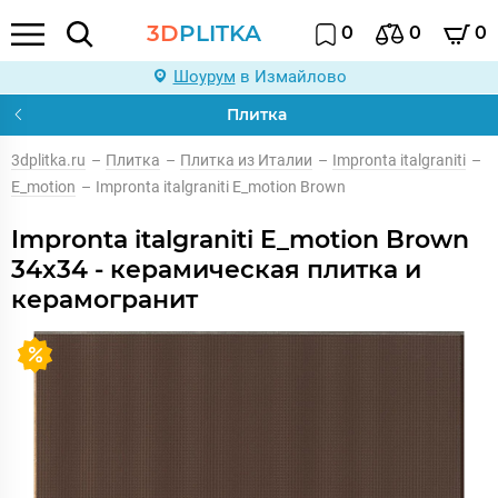
3D
PLITKA
0
0
0
Шоурум
в Измайлово
Плитка
3dplitka.ru
–
Плитка
–
Плитка из Италии
–
Impronta italgraniti
–
E_motion
–
Impronta italgraniti E_motion Brown
Impronta italgraniti E_motion Brown
34x34 - керамическая плитка и
керамогранит