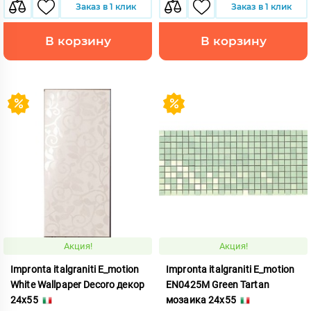
Заказ в 1 клик
Заказ в 1 клик
В корзину
В корзину
Акция!
Акция!
Impronta italgraniti E_motion
Impronta italgraniti E_motion
White Wallpaper Decoro декор
EN0425M Green Tartan
24x55
мозаика 24x55