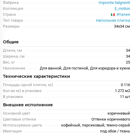
Фабрика
Impronta italgraniti
Коллекция
E_motion
Италия
Страна
Тип товара
Напольная плитка
Размеры
34x34 см
Общие
Длина, см
34
Ширина, см
34
Вес, кг
25
Назначение
Для ванной, Для гостиной, Для коридора и кухни
Технические характеристики
Площадь одной плитки, м2
0.116
Кол-во м2 в упаковке
1.272 м2
В упаковке
11 шт
Внешнее исполнение
Основной цвет
коричневый
Цветовые оттенки
Оттенки коричневого
Используемые цвета
кофейный, персиковый, темно-серый
Имитация
под обои / ткань