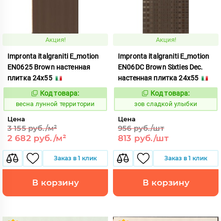
Акция!
Акция!
Impronta italgraniti E_motion
Impronta italgraniti E_motion
EN0625 Brown настенная
EN06DC Brown Sixties Dec.
плитка 24x55
настенная плитка 24x55
Код товара:
Код товара:
100104
511486
Код:
Код:
весна лунной территории
зов сладкой улыбки
Цена
Цена
3 155 руб./м²
956 руб./шт
2 682 руб./м²
813 руб./шт
Заказ в 1 клик
Заказ в 1 клик
В корзину
В корзину