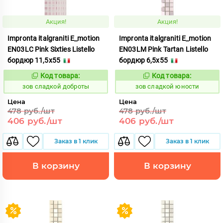
Акция!
Акция!
Impronta italgraniti E_motion
Impronta italgraniti E_motion
EN03LC Pink Sixties Listello
EN03LM Pink Tartan Listello
бордюр 11,5x55
бордюр 6,5x55
Код товара:
Код товара:
511497
511498
Код:
Код:
зов сладкой доброты
зов сладкой юности
Цена
Цена
478 руб./шт
478 руб./шт
406 руб./шт
406 руб./шт
Заказ в 1 клик
Заказ в 1 клик
В корзину
В корзину