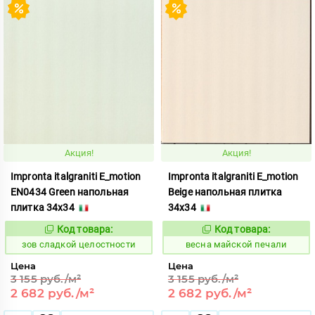
Акция!
Акция!
Impronta italgraniti E_motion
Impronta italgraniti E_motion
EN0434 Green напольная
Beige напольная плитка
плитка 34x34
34x34
Код товара:
Код товара:
511493
100195
Код:
Код:
зов сладкой целостности
весна майской печали
Цена
Цена
3 155 руб./м²
3 155 руб./м²
2 682 руб./м²
2 682 руб./м²