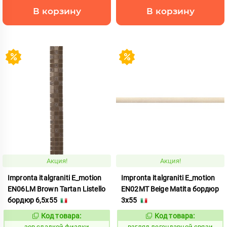
В корзину
В корзину
Акция!
Акция!
Impronta italgraniti E_motion
Impronta italgraniti E_motion
EN06LM Brown Tartan Listello
EN02MT Beige Matita бордюр
бордюр 6,5x55
3x55
Код товара:
Код товара:
511489
130461
Код:
Код:
зов сладкой фиалки
взгляд легендарной связи