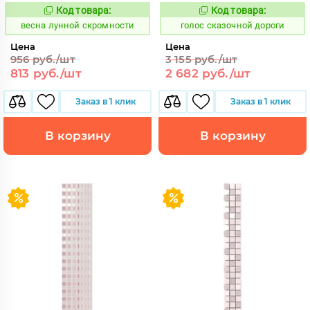
Код товара:
Код товара:
100093
292272
Код:
Код:
весна лунной скромности
голос сказочной дороги
Цена
Цена
956 руб./шт
3 155 руб./шт
813 руб./шт
2 682 руб./шт
Заказ в 1 клик
Заказ в 1 клик
В корзину
В корзину