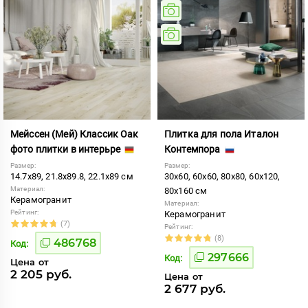
Мейссен (Мей) Классик Оак
Плитка для пола Италон
фото плитки в интерьре
Контемпора
Размер:
Размер:
14.7x89, 21.8x89.8, 22.1x89 см
30x60, 60x60, 80x80, 60x120,
Материал:
80x160 см
Керамогранит
Материал:
Рейтинг:
Керамогранит
(7)
Рейтинг:
(8)
486768
Код:
297666
Код:
Цена от
2 205 руб.
Цена от
2 677 руб.