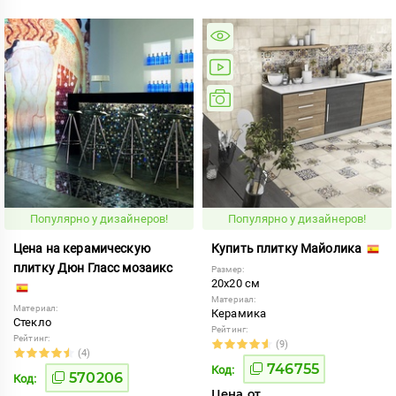
Популярно у дизайнеров!
Популярно у дизайнеров!
Цена на керамическую
Купить плитку Майолика
плитку Дюн Гласс мозаикс
Размер:
20x20 см
Материал:
Материал:
Керамика
Стекло
Рейтинг:
Рейтинг:
(9)
(4)
746755
Код:
570206
Код:
Цена от