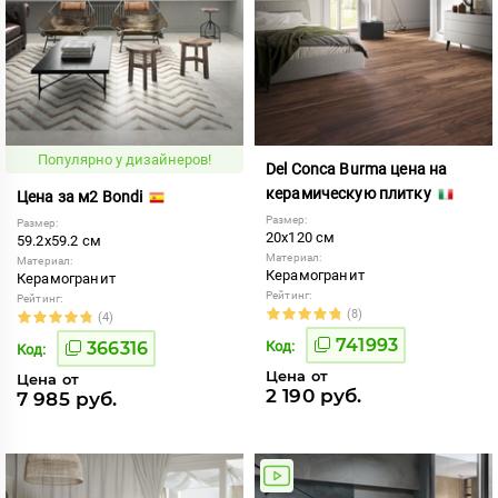
Популярно у дизайнеров!
Del Conca Burma цена на
керамическую плитку
Цена за м2 Bondi
Размер:
Размер:
20x120 см
59.2x59.2 см
Материал:
Материал:
Керамогранит
Керамогранит
Рейтинг:
Рейтинг:
(8)
(4)
741993
366316
Код:
Код:
Цена от
Цена от
2 190 руб.
7 985 руб.