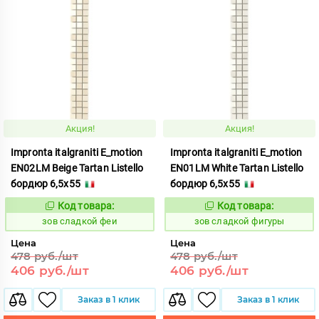
Акция!
Акция!
Impronta italgraniti E_motion
Impronta italgraniti E_motion
EN02LM Beige Tartan Listello
EN01LM White Tartan Listello
бордюр 6,5x55
бордюр 6,5x55
Код товара:
Код товара:
511488
511490
Код:
Код:
зов сладкой феи
зов сладкой фигуры
Цена
Цена
478 руб./шт
478 руб./шт
406 руб./шт
406 руб./шт
Заказ в 1 клик
Заказ в 1 клик