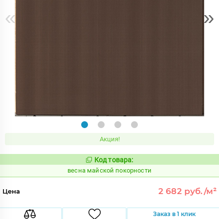
«
»
Акция!
Код товара:
100197
Код:
весна майской покорности
2 682 руб./м²
Цена
Заказ в 1 клик