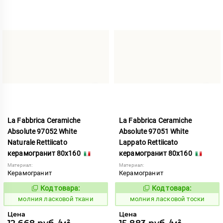
La Fabbrica Ceramiche
La Fabbrica Ceramiche
Absolute 97052 White
Absolute 97051 White
Naturale Rettiicato
Lappato Rettiicato
керамогранит 80x160
керамогранит 80x160
Материал:
Материал:
Керамогранит
Керамогранит
Код товара:
Код товара:
1005355
1005356
Код:
Код:
молния ласковой ткани
молния ласковой тоски
Цена
Цена
12 668 руб./м²
15 883 руб./м²