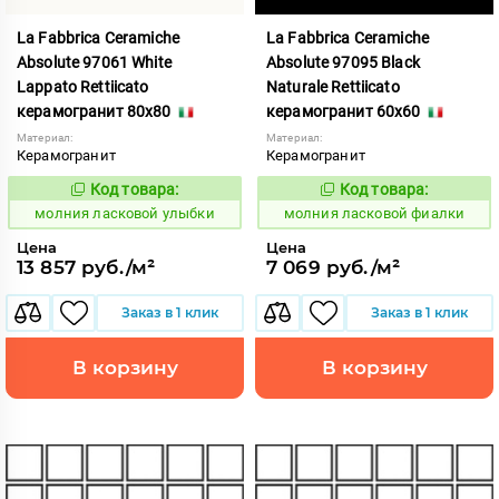
La Fabbrica Ceramiche
La Fabbrica Ceramiche
Absolute 97061 White
Absolute 97095 Black
Lappato Rettiicato
Naturale Rettiicato
керамогранит 80x80
керамогранит 60x60
Материал:
Материал:
Керамогранит
Керамогранит
Код товара:
Код товара:
1005361
1005364
Код:
Код:
молния ласковой улыбки
молния ласковой фиалки
Цена
Цена
13 857 руб./м²
7 069 руб./м²
Заказ в 1 клик
Заказ в 1 клик
В корзину
В корзину