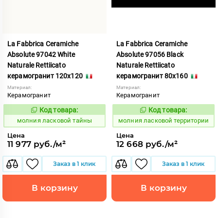
La Fabbrica Ceramiche
La Fabbrica Ceramiche
Absolute 97042 White
Absolute 97056 Black
Naturale Rettiicato
Naturale Rettiicato
керамогранит 120x120
керамогранит 80x160
Материал:
Материал:
Керамогранит
Керамогранит
Код товара:
Код товара:
1005351
1005354
Код:
Код:
молния ласковой тайны
молния ласковой территории
Цена
Цена
11 977 руб./м²
12 668 руб./м²
Заказ в 1 клик
Заказ в 1 клик
В корзину
В корзину