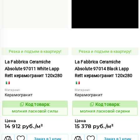
Резка и подъем в квартиру!
Резка и подъем в квартиру!
La Fabbrica Ceramiche
La Fabbrica Ceramiche
Absolute 97011 White Lapp
Absolute 97014 Black Lapp
Rett керамогранит 120x280
Rett керамогранит 120x280
Материал:
Материал:
Керамогранит
Керамогранит
Код товара:
Код товара:
1005338
1005339
Код:
Код:
молния ласковой силы
молния ласковой сирени
Цена
Цена
14 912 руб./м²
15 378 руб./м²
Заказ в 1 клик
Заказ в 1 клик