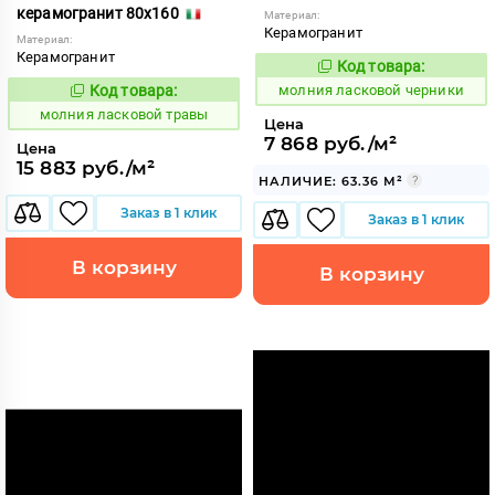
керамогранит 80x160
Материал:
Керамогранит
Материал:
Керамогранит
Код товара:
1005369
Код:
Код товара:
молния ласковой черники
1005357
Код:
молния ласковой травы
Цена
7 868 руб./м²
Цена
15 883 руб./м²
НАЛИЧИЕ: 63.36 М²
Заказ в 1 клик
Заказ в 1 клик
В корзину
В корзину