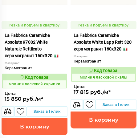
Резка и подъем в квартиру!
Резка и подъем в квартиру!
La Fabbrica Ceramiche
La Fabbrica Ceramiche
Absolute 97002 White
Absolute White Lapp Rett 320
Naturale Rettiicato
керамогранит 160x320
керамогранит 160x320
Материал:
Керамогранит
Материал:
Керамогранит
Код товара:
1005341
Код:
Код товара:
молния ласковой скалы
1005342
Код:
молния ласковой скрипки
Цена
17 815 руб./м²
Цена
15 850 руб./м²
Заказ в 1 клик
Заказ в 1 клик
В корзину
В корзину