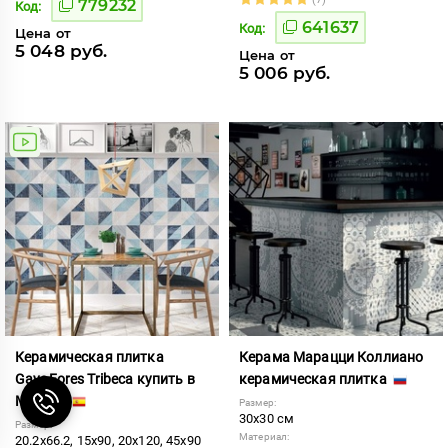
779232
Код:
641637
Код:
Цена от
5 048 руб.
Цена от
5 006 руб.
Керамическая плитка
Керама Марацци Коллиано
GayaFores Tribeca купить в
керамическая плитка
Москве
Размер:
30x30 см
Размер:
Материал:
20.2x66.2, 15x90, 20x120, 45x90