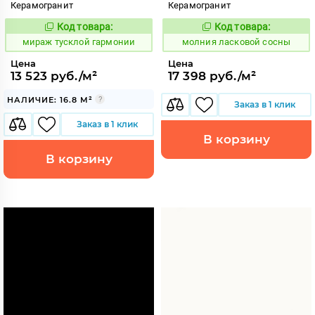
Керамогранит
Керамогранит
Код товара:
Код товара:
997641
1005347
Код:
Код:
мираж тусклой гармонии
молния ласковой сосны
Цена
Цена
13 523 руб./м²
17 398 руб./м²
НАЛИЧИЕ: 16.8 М²
Заказ в 1 клик
Заказ в 1 клик
В корзину
В корзину