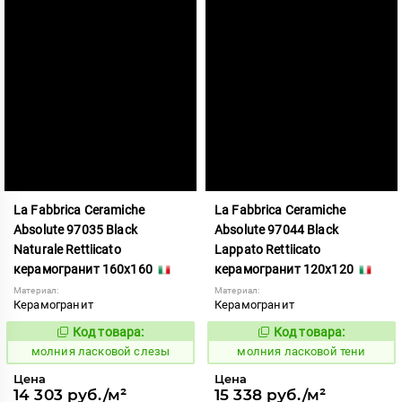
La Fabbrica Ceramiche
La Fabbrica Ceramiche
Absolute 97035 Black
Absolute 97044 Black
Naturale Rettiicato
Lappato Rettiicato
керамогранит 160x160
керамогранит 120x120
Материал:
Материал:
Керамогранит
Керамогранит
Код товара:
Код товара:
1005346
1005353
Код:
Код:
молния ласковой слезы
молния ласковой тени
Цена
Цена
14 303 руб./м²
15 338 руб./м²