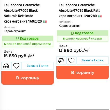
La Fabbrica Ceramiche
La Fabbrica Ceramiche
Absolute 97005 Black
Absolute 97015 Black Rett
Naturale Rettiicato
керамогранит 120x280
керамогранит 160x320
Материал:
Керамогранит
Материал:
Керамогранит
Код товара:
1005340
Код:
Код товара:
молния ласковой сказки
1005343
Код:
молния ласковой скромности
Цена
13 980 руб./м²
Цена
15 850 руб./м²
Заказ в 1 клик
Заказ в 1 клик
В корзину
В корзину