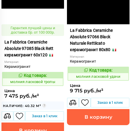
Гарантия лучшей цены и
La Fabbrica Ceramiche
доставка 0р. от 100 000р.
Absolute 97066 Black
La Fabbrica Ceramiche
Naturale Rettiicato
Absolute 97085 Black Rett
керамогранит 80x80
керамогранит 60x120
Материал:
Керамогранит
Материал:
Керамогранит
Код товара:
1005360
Код:
Код товара:
1005358
молния ласковой удачи
Код:
молния ласковой тропы
Цена
9 715 руб./м²
Цена
7 475 руб./м²
Заказ в 1 клик
НАЛИЧИЕ: 40.32 М²
Заказ в 1 клик
В корзину
В корзину