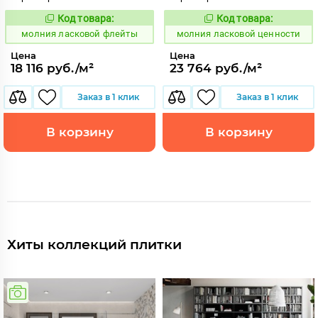
Код товара:
Код товара:
1005366
1005367
Код:
Код:
молния ласковой флейты
молния ласковой ценности
Цена
Цена
18 116 руб./м²
23 764 руб./м²
Заказ в 1 клик
Заказ в 1 клик
В корзину
В корзину
Хиты коллекций плитки