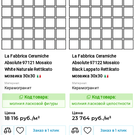
La Fabbrica Ceramiche
La Fabbrica Ceramiche
Absolute 97121 Mosaico
Absolute 97122 Mosaico
White Naturale Rettiicato
Black Lappato Rettiicato
мозаика 30x30
мозаика 30x30
Материал:
Материал:
Керамогранит
Керамогранит
Код товара:
Код товара:
1005365
1005368
Код:
Код:
молния ласковой фигуры
молния ласковой целостности
Цена
Цена
18 116 руб./м²
23 764 руб./м²
Заказ в 1 клик
Заказ в 1 клик