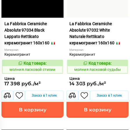
La Fabbrica Ceramiche
La Fabbrica Ceramiche
Absolute 97034 Black
Absolute 97032 White
Lappato Rettiicato
Naturale Rettiicato
керамогранит 160x160
керамогранит 160x160
Материал:
Материал:
Керамогранит
Керамогранит
Код товара:
Код товара:
1005348
1005349
Код:
Код:
молния ласковой стихии
молния ласковой судьбы
Цена
Цена
17 398 руб./м²
14 303 руб./м²
Заказ в 1 клик
Заказ в 1 клик
В корзину
В корзину