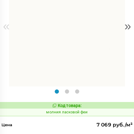
«
»
Код товара:
1005363
Код:
молния ласковой феи
7 069 руб./м²
Цена