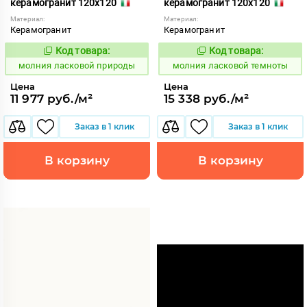
керамогранит 120x120
керамогранит 120x120
Материал:
Материал:
Керамогранит
Керамогранит
Код товара:
Код товара:
1005350
1005352
Код:
Код:
молния ласковой природы
молния ласковой темноты
Цена
Цена
11 977 руб./м²
15 338 руб./м²
Заказ в 1 клик
Заказ в 1 клик
В корзину
В корзину