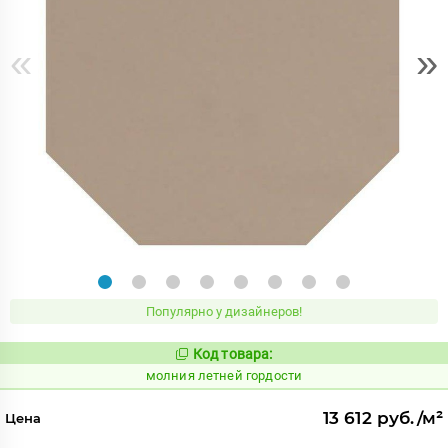
«
»
Популярно у дизайнеров!
Код товара:
1005893
Код:
молния летней гордости
13 612 руб./м²
Цена