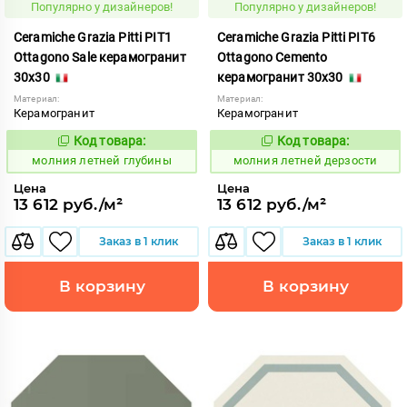
Популярно у дизайнеров!
Популярно у дизайнеров!
Ceramiche Grazia Pitti PIT1
Ceramiche Grazia Pitti PIT6
Ottagono Sale керамогранит
Ottagono Cemento
30x30
керамогранит 30x30
Материал:
Материал:
Керамогранит
Керамогранит
Код товара:
Код товара:
1005892
1005895
Код:
Код:
молния летней глубины
молния летней дерзости
Цена
Цена
13 612 руб./м²
13 612 руб./м²
Заказ в 1 клик
Заказ в 1 клик
В корзину
В корзину