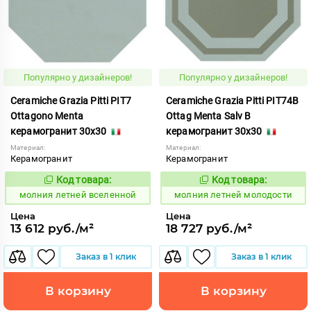
Популярно у дизайнеров!
Популярно у дизайнеров!
Ceramiche Grazia Pitti PIT7
Ceramiche Grazia Pitti PIT74B
Ottagono Menta
Ottag Menta Salv B
керамогранит 30x30
керамогранит 30x30
Материал:
Материал:
Керамогранит
Керамогранит
Код товара:
Код товара:
1005888
1005929
Код:
Код:
молния летней вселенной
молния летней молодости
Цена
Цена
13 612 руб./м²
18 727 руб./м²
Заказ в 1 клик
Заказ в 1 клик
В корзину
В корзину