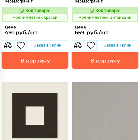
Керамогранит
Керамогранит
Код товара:
Код товара:
1005914
1005908
Код:
Код:
молния летней краски
молния летней интонации
Цена
Цена
491 руб./шт
659 руб./шт
Заказ в 1 клик
Заказ в 1 клик
В корзину
В корзину