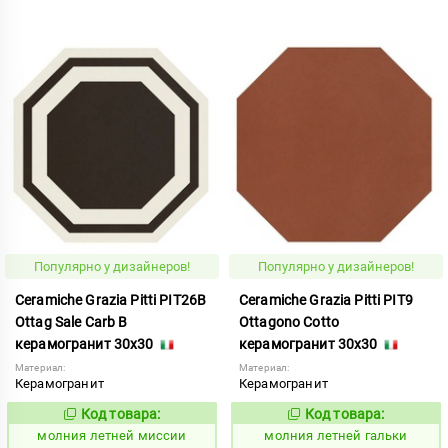
Популярно у дизайнеров!
Популярно у дизайнеров!
Ceramiche Grazia Pitti PIT26B
Ceramiche Grazia Pitti PIT9
Ottag Sale Carb B
Ottagono Cotto
керамогранит 30x30
керамогранит 30x30
Материал:
Материал:
Керамогранит
Керамогранит
Код товара:
Код товара:
1005927
1005890
Код:
Код:
молния летней миссии
молния летней гальки