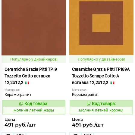
Популярно у дизайнеров!
Популярно у дизайнеров!
Ceramiche Grazia Pitti TPI9
Ceramiche Grazia Pitti TPI89A
Tozzetto Cotto вставка
Tozzetto Senape Cotto A
12,2x12,2
вставка 12,2x12,2
Материал:
Материал:
Керамогранит
Керамогранит
Код товара:
Код товара:
1005900
1005913
Код:
Код:
молния летней жары
молния летней короны
Цена
Цена
491 руб./шт
491 руб./шт