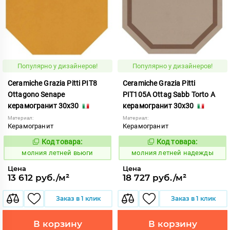
Популярно у дизайнеров!
Популярно у дизайнеров!
Ceramiche Grazia Pitti PIT8
Ceramiche Grazia Pitti
Ottagono Senape
PIT105A Ottag Sabb Torto A
керамогранит 30x30
керамогранит 30x30
Материал:
Материал:
Керамогранит
Керамогранит
Код товара:
Код товара:
1005889
1005932
Код:
Код:
молния летней вьюги
молния летней надежды
Цена
Цена
13 612 руб./м²
18 727 руб./м²
Заказ в 1 клик
Заказ в 1 клик
В корзину
В корзину