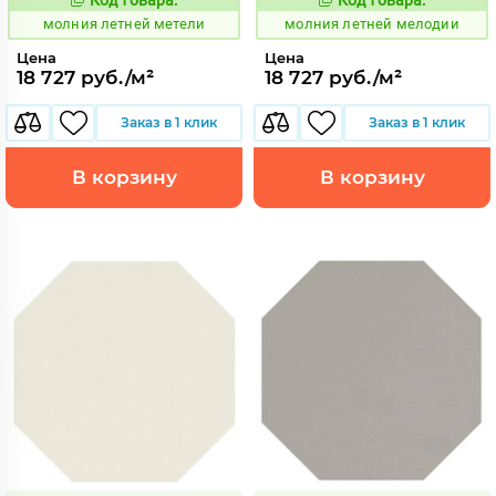
1005925
1005923
Код:
Код:
молния летней метели
молния летней мелодии
Цена
Цена
18 727 руб./м²
18 727 руб./м²
Заказ в 1 клик
Заказ в 1 клик
В корзину
В корзину