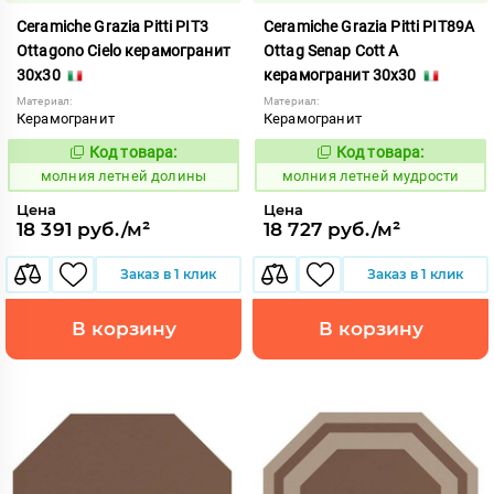
Ceramiche Grazia Pitti PIT3
Ceramiche Grazia Pitti PIT89A
Ottagono Cielo керамогранит
Ottag Senap Cott A
30x30
керамогранит 30x30
Материал:
Материал:
Керамогранит
Керамогранит
Код товара:
Код товара:
1005896
1005930
Код:
Код:
молния летней долины
молния летней мудрости
Цена
Цена
18 391 руб./м²
18 727 руб./м²
Заказ в 1 клик
Заказ в 1 клик
В корзину
В корзину