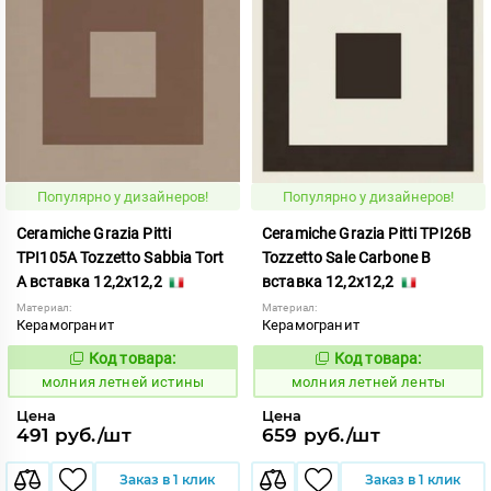
Популярно у дизайнеров!
Популярно у дизайнеров!
Ceramiche Grazia Pitti
Ceramiche Grazia Pitti TPI26B
TPI105A Tozzetto Sabbia Tort
Tozzetto Sale Carbone B
A вставка 12,2x12,2
вставка 12,2x12,2
Материал:
Материал:
Керамогранит
Керамогранит
Код товара:
Код товара:
1005911
1005918
Код:
Код:
молния летней истины
молния летней ленты
Цена
Цена
491 руб./шт
659 руб./шт
Заказ в 1 клик
Заказ в 1 клик