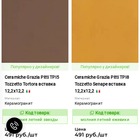
Популярно у дизайнеров!
Популярно у дизайнеров!
Ceramiche Grazia Pitti TPI5
Ceramiche Grazia Pitti TPI8
Tozzetto Tortora вставка
Tozzetto Senape вставка
12,2x12,2
12,2x12,2
Материал:
Материал:
Керамогранит
Керамогранит
Код товара:
Код товара:
1005904
1005899
Код:
Код:
молния летней звезды
молния летней ежевики
Цена
Цена
491 руб./шт
491 руб./шт