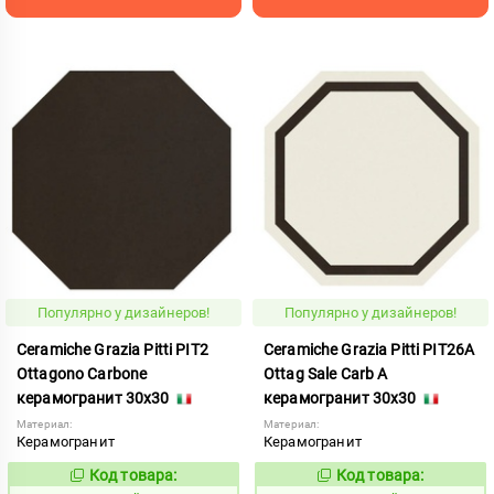
Популярно у дизайнеров!
Популярно у дизайнеров!
Ceramiche Grazia Pitti PIT2
Ceramiche Grazia Pitti PIT26A
Ottagono Carbone
Ottag Sale Carb A
керамогранит 30x30
керамогранит 30x30
Материал:
Материал:
Керамогранит
Керамогранит
Код товара:
Код товара:
1005891
1005926
Код:
Код: