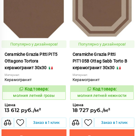
Популярно у дизайнеров!
Популярно у дизайнеров!
Ceramiche Grazia Pitti PIT5
Ceramiche Grazia Pitti
Ottagono Tortora
PIT105B Ottag Sabb Torto B
керамогранит 30x30
керамогранит 30x30
Материал:
Материал:
Керамогранит
Керамогранит
Код товара:
Код товара:
1005894
1005933
Код:
Код:
молния летней грозы
молния летней нежности
Цена
Цена
13 612 руб./м²
18 727 руб./м²
Заказ в 1 клик
Заказ в 1 клик