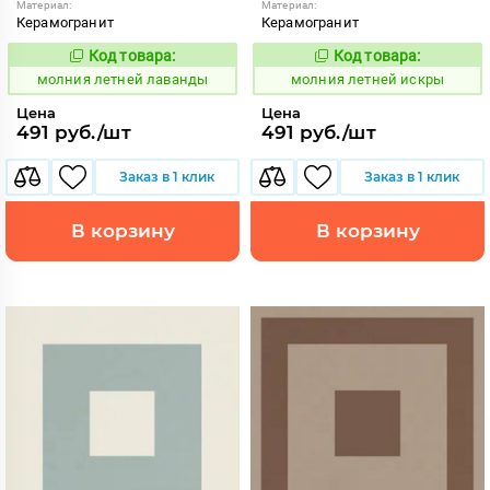
Материал:
Материал:
Керамогранит
Керамогранит
Код товара:
Код товара:
1005916
1005909
Код:
Код:
молния летней лаванды
молния летней искры
Цена
Цена
491 руб./шт
491 руб./шт
Заказ в 1 клик
Заказ в 1 клик
В корзину
В корзину