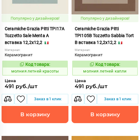
Популярно у дизайнеров!
Популярно у дизайнеров!
Ceramiche Grazia Pitti TPI17A
Ceramiche Grazia Pitti
Tozzetto Sale Menta A
TPI105B Tozzetto Sabbia Tort
вставка 12,2x12,2
B вставка 12,2x12,2
Материал:
Материал:
Керамогранит
Керамогранит
Код товара:
Код товара:
1005915
1005912
Код:
Код:
молния летней красоты
молния летней капли
Цена
Цена
491 руб./шт
491 руб./шт
Заказ в 1 клик
Заказ в 1 клик
В корзину
В корзину