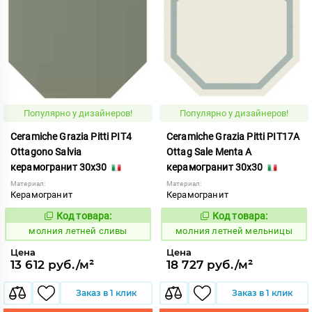
Популярно у дизайнеров!
Популярно у дизайнеров!
Ceramiche Grazia Pitti PIT4
Ceramiche Grazia Pitti PIT17A
Ottagono Salvia
Ottag Sale Menta A
керамогранит 30x30
керамогранит 30x30
Материал:
Материал:
Керамогранит
Керамогранит
Код товара:
Код товара:
1005886
1005924
Код:
Код:
молния летней сливы
молния летней мельницы
Цена
Цена
13 612 руб./м²
18 727 руб./м²
Заказ в 1 клик
Заказ в 1 клик