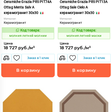
Ceramiche Grazia Pitti PIT74A
Ceramiche Grazia Pitti PIT13A
Ottag Menta Salv A
Ottag Sale Cielo A
керамогранит 30x30
керамогранит 30x30
Материал:
Материал:
Керамогранит
Керамогранит
Код товара:
Код товара:
1005928
1005922
Код:
Код:
молния летней молнии
молния летней маски
Цена
Цена
18 727 руб./м²
18 727 руб./м²
Заказ в 1 клик
Заказ в 1 клик
В корзину
В корзину