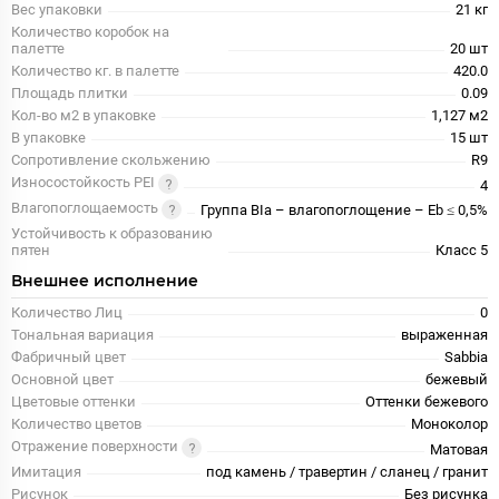
Вес упаковки
21 кг
Количество коробок на
палетте
20 шт
Количество кг. в палетте
420.0
Площадь плитки
0.09
Кол-во м2 в упаковке
1,127 м2
В упаковке
15 шт
Сопротивление скольжению
R9
Износостойкость PEI
4
Влагопоглощаемость
Группа BIa – влагопоглощение – Eb ≤ 0,5%
Устойчивость к образованию
пятен
Класс 5
Внешнее исполнение
Количество Лиц
0
Тональная вариация
выраженная
Фабричный цвет
Sabbia
Основной цвет
бежевый
Цветовые оттенки
Оттенки бежевого
Количество цветов
Моноколор
Отражение поверхности
Матовая
Имитация
под камень / травертин / сланец / гранит
Рисунок
Без рисунка