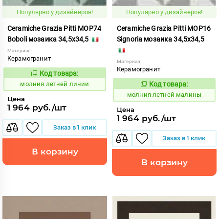
Популярно у дизайнеров!
Популярно у дизайнеров!
Ceramiche Grazia Pitti MOP74
Ceramiche Grazia Pitti MOP16
Boboli мозаика 34,5x34,5
Signoria мозаика 34,5x34,5
Материал:
Керамогранит
Материал:
Керамогранит
Код товара:
1005919
Код:
молния летней линии
Код товара:
1005921
Код:
молния летней малины
Цена
1 964 руб./шт
Цена
1 964 руб./шт
Заказ в 1 клик
Заказ в 1 клик
В корзину
В корзину