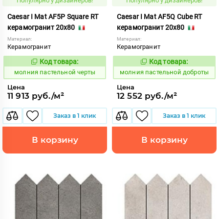
Популярно у дизайнеров!
Популярно у дизайнеров!
Caesar I Mat AF5P Square RT
Caesar I Mat AF5Q Cube RT
керамогранит 20x80
керамогранит 20x80
Материал:
Материал:
Керамогранит
Керамогранит
Код товара:
Код товара:
1008745
1008747
Код:
Код:
молния пастельной черты
молния пастельной доброты
Цена
Цена
11 913 руб./м²
12 552 руб./м²
Заказ в 1 клик
Заказ в 1 клик
В корзину
В корзину