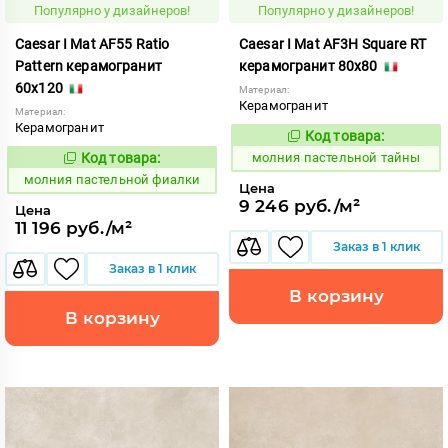
Популярно у дизайнеров!
Популярно у дизайнеров!
Caesar I Mat AF55 Ratio
Caesar I Mat AF3H Square RT
Pattern керамогранит
керамогранит 80x80
60x120
Материал:
Керамогранит
Материал:
Керамогранит
Код товара:
1008726
Код:
Код товара:
молния пастельной тайны
1008739
Код:
молния пастельной фиалки
Цена
9 246 руб./м²
Цена
11 196 руб./м²
Заказ в 1 клик
Заказ в 1 клик
В корзину
В корзину