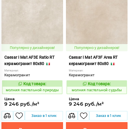
Популярно у дизайнеров!
Популярно у дизайнеров!
Caesar I Mat AF3E Ratio RT
Caesar I Mat AF3F Area RT
керамогранит 80x80
керамогранит 80x80
Материал:
Материал:
Керамогранит
Керамогранит
Код товара:
Код товара:
1008725
1008724
Код:
Код:
молния пастельной природы
молния пастельной судьбы
Цена
Цена
9 246 руб./м²
9 246 руб./м²
Заказ в 1 клик
Заказ в 1 клик