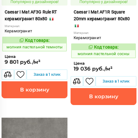
Популярно у дизайнеров!
Популярно у дизайнеров!
Caesar I Mat AF3G Rule RT
Caesar I Mat AF1R Square
керамогранит 80x80
20mm керамогранит 80x80
Материал:
Керамогранит
Материал:
Керамогранит
Код товара:
1008727
Код:
молния пастельной темноты
Код товара:
1008722
Код:
молния пастельной сосны
Цена
9 801 руб./м²
Цена
19 036 руб./м²
Заказ в 1 клик
Заказ в 1 клик
В корзину
В корзину