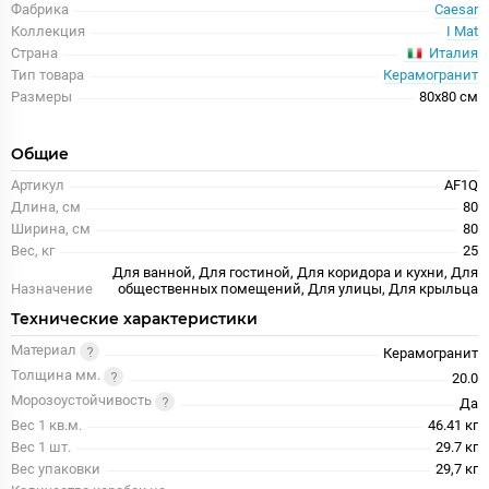
Фабрика
Caesar
Коллекция
I Mat
Италия
Страна
Тип товара
Керамогранит
Размеры
80x80 см
Общие
Артикул
AF1Q
Длина, см
80
Ширина, см
80
Вес, кг
25
Для ванной, Для гостиной, Для коридора и кухни, Для
Назначение
общественных помещений, Для улицы, Для крыльца
Технические характеристики
Материал
Керамогранит
Толщина мм.
20.0
Морозоустойчивость
Да
Вес 1 кв.м.
46.41 кг
Вес 1 шт.
29.7 кг
Вес упаковки
29,7 кг