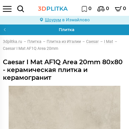
3D
PLITKA
0
0
0
Шоурум
в Измайлово
Плитка
3dplitka.ru
–
Плитка
–
Плитка из Италии
–
Caesar
–
I Mat
–
Caesar I Mat AF1Q Area 20mm
Caesar I Mat AF1Q Area 20mm 80x80
- керамическая плитка и
керамогранит