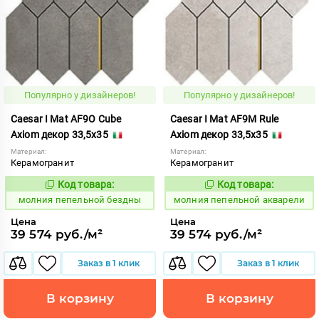
Популярно у дизайнеров!
Популярно у дизайнеров!
Caesar I Mat AF9O Cube
Caesar I Mat AF9M Rule
Axiom декор 33,5x35
Axiom декор 33,5x35
Материал:
Материал:
Керамогранит
Керамогранит
Код товара:
Код товара:
1008752
1008750
Код:
Код:
молния пепельной бездны
молния пепельной акварели
Цена
Цена
39 574 руб./м²
39 574 руб./м²
Заказ в 1 клик
Заказ в 1 клик
В корзину
В корзину