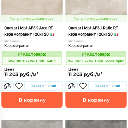
Популярно у дизайнеров!
Популярно у дизайнеров!
Caesar I Mat AF3K Area RT
Caesar I Mat AF3J Ratio RT
керамогранит 120x120
керамогранит 120x120
Материал:
Материал:
Керамогранит
Керамогранит
Код товара:
Код товара:
1008730
1008729
Код:
Код:
молния пастельной ткани
молния пастельной территории
Цена
Цена
11 203 руб./м²
11 203 руб./м²
Заказ в 1 клик
Заказ в 1 клик
В корзину
В корзину