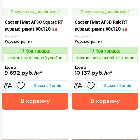
Популярно у дизайнеров!
Популярно у дизайнеров!
Caesar I Mat AF3C Square RT
Caesar I Mat AF3B Rule RT
керамогранит 60x120
керамогранит 60x120
Материал:
Материал:
Керамогранит
Керамогранит
Код товара:
Код товара:
1008736
1008737
Код:
Код:
молния пастельной улыбки
молния пастельной фантазии
Цена
Цена
9 692 руб./м²
10 137 руб./м²
Заказ в 1 клик
Заказ в 1 клик
В корзину
В корзину