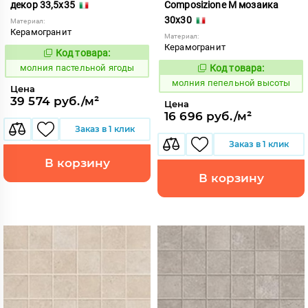
декор 33,5x35
Composizione M мозаика
30x30
Материал:
Керамогранит
Материал:
Керамогранит
Код товара:
1008749
Код:
молния пастельной ягоды
Код товара:
1008757
Код:
молния пепельной высоты
Цена
39 574 руб./м²
Цена
16 696 руб./м²
Заказ в 1 клик
Заказ в 1 клик
В корзину
В корзину