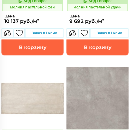
Код товара:
Код товара:
1008738
1008735
Код:
Код:
молния пастельной феи
молния пастельной удачи
Цена
Цена
10 137 руб./м²
9 692 руб./м²
Заказ в 1 клик
Заказ в 1 клик
В корзину
В корзину