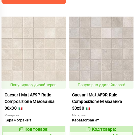
Популярно у дизайнеров!
Популярно у дизайнеров!
Caesar I Mat AF9P Ratio
Caesar I Mat AF9R Rule
Composizione M мозаика
Composizione M мозаика
30x30
30x30
Материал:
Материал:
Керамогранит
Керамогранит
Код товара:
Код товара:
1008753
1008755
Код:
Код: