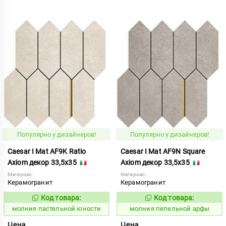
Популярно у дизайнеров!
Популярно у дизайнеров!
Caesar I Mat AF9K Ratio
Caesar I Mat AF9N Square
Axiom декор 33,5x35
Axiom декор 33,5x35
Материал:
Материал:
Керамогранит
Керамогранит
Код товара:
Код товара:
1008748
1008751
Код:
Код:
молния пастельной юности
молния пепельной арфы
Цена
Цена