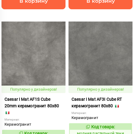
В корзину
В корзину
Популярно у дизайнеров!
Популярно у дизайнеров!
Caesar I Mat AF1S Cube
Caesar I Mat AF3I Cube RT
20mm керамогранит 80x80
керамогранит 80x80
Материал:
Керамогранит
Материал:
Керамогранит
Код товара:
1008728
Код:
Код товара:
молния пастельной тени