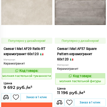
Популярно у дизайнеров!
Популярно у дизайнеров!
Caesar I Mat AF29 Ratio RT
Caesar I Mat AF57 Square
керамогранит 60x120
Pattern керамогранит
60x120
Материал:
Керамогранит
Материал:
Керамогранит
Код товара:
1008734
Код:
молния пастельной туманности
Код товара:
1008740
Код:
молния пастельной фигуры
Цена
9 692 руб./м²
Цена
11 196 руб./м²
Заказ в 1 клик
Заказ в 1 клик