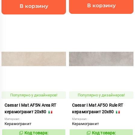
В корзину
В корзину
Популярно у дизайнеров!
Популярно у дизайнеров!
Caesar I Mat AF5N Area RT
Caesar I Mat AF5O Rule RT
керамогранит 20x80
керамогранит 20x80
Материал:
Материал:
Керамогранит
Керамогранит
Код товара:
Код товара:
1008744
1008746
Код:
Код: