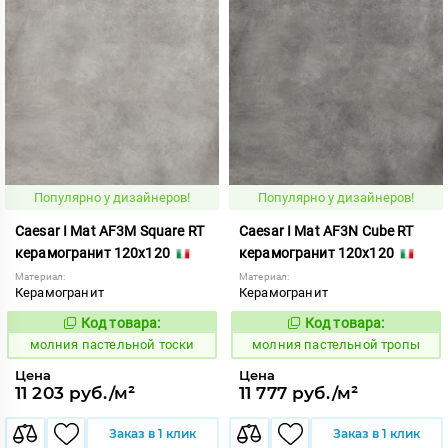
Популярно у дизайнеров!
Популярно у дизайнеров!
Caesar I Mat AF3M Square RT
Caesar I Mat AF3N Cube RT
керамогранит 120x120
керамогранит 120x120
Материал:
Материал:
Керамогранит
Керамогранит
Код товара:
Код товара:
1008731
1008733
Код:
Код:
молния пастельной тоски
молния пастельной тропы
Цена
Цена
11 203 руб./м²
11 777 руб./м²
Заказ в 1 клик
Заказ в 1 клик