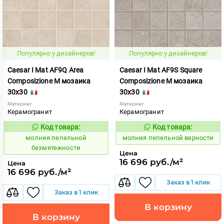
Популярно у дизайнеров!
Популярно у дизайнеров!
Caesar I Mat AF9Q Area
Caesar I Mat AF9S Square
Composizione M мозаика
Composizione M мозаика
30x30
30x30
Материал:
Материал:
Керамогранит
Керамогранит
Код товара:
Код товара:
1008754
1008756
Код:
Код:
молния пепельной
молния пепельной верности
безмятежности
Цена
16 696 руб./м²
Цена
16 696 руб./м²
Заказ в 1 клик
Заказ в 1 клик
В корзину
В корзину