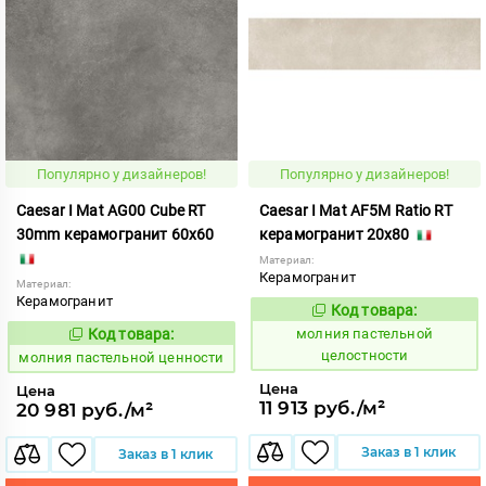
Популярно у дизайнеров!
Популярно у дизайнеров!
Caesar I Mat AG00 Cube RT
Caesar I Mat AF5M Ratio RT
30mm керамогранит 60x60
керамогранит 20x80
Материал:
Керамогранит
Материал:
Керамогранит
Код товара:
1008743
Код:
Код товара:
молния пастельной
1008742
Код:
целостности
молния пастельной ценности
Цена
Цена
11 913 руб./м²
20 981 руб./м²
Заказ в 1 клик
Заказ в 1 клик