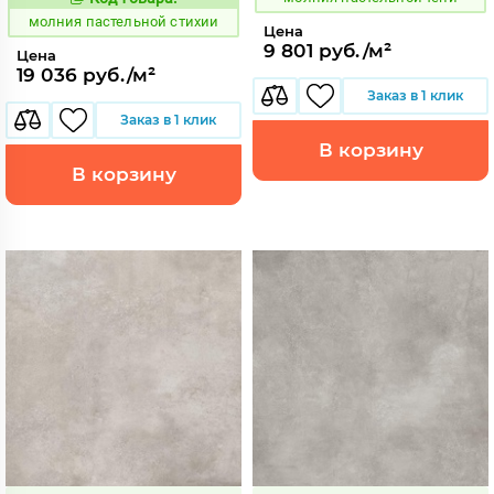
1008723
Код:
молния пастельной стихии
Цена
9 801 руб./м²
Цена
19 036 руб./м²
Заказ в 1 клик
Заказ в 1 клик
В корзину
В корзину