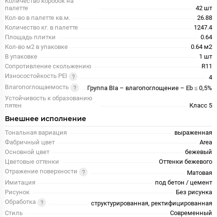
Количество коробок на
палетте
42 шт
Кол-во в палетте кв.м.
26.88
Количество кг. в палетте
1247.4
Площадь плитки
0.64
Кол-во м2 в упаковке
0.64 м2
В упаковке
1 шт
Сопротивление скольжению
R11
Износостойкость PEI
4
Влагопоглощаемость
Группа BIa – влагопоглощение – Eb ≤ 0,5%
Устойчивость к образованию
пятен
Класс 5
Внешнее исполнение
Тональная вариация
выраженная
Фабричный цвет
Area
Основной цвет
бежевый
Цветовые оттенки
Оттенки бежевого
Отражение поверхности
Матовая
Имитация
под бетон / цемент
Рисунок
Без рисунка
Обработка
структурированная, ректифицированная
Стиль
Современный